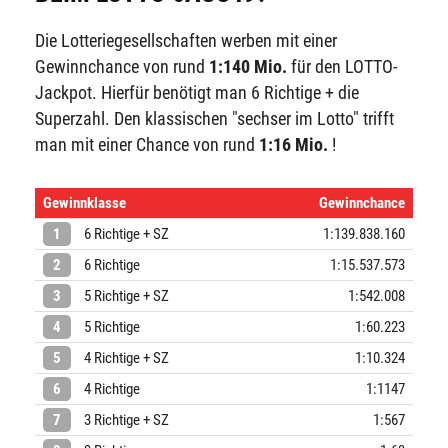
Die Lotteriegesellschaften werben mit einer
Gewinnchance von rund
1:140 Mio.
für den LOTTO-
Jackpot. Hierfür benötigt man 6 Richtige + die
Superzahl. Den klassischen "sechser im Lotto" trifft
man mit einer Chance von rund
1:16 Mio.
!
Gewinnklasse
Gewinnchance
1
6 Richtige + SZ
1:139.838.160
2
6 Richtige
1:15.537.573
3
5 Richtige + SZ
1:542.008
4
5 Richtige
1:60.223
5
4 Richtige + SZ
1:10.324
6
4 Richtige
1:1147
7
3 Richtige + SZ
1:567