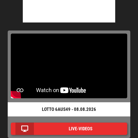
LOTTO 6AUS49 - 08.08.2026
LIVE-VIDEOS