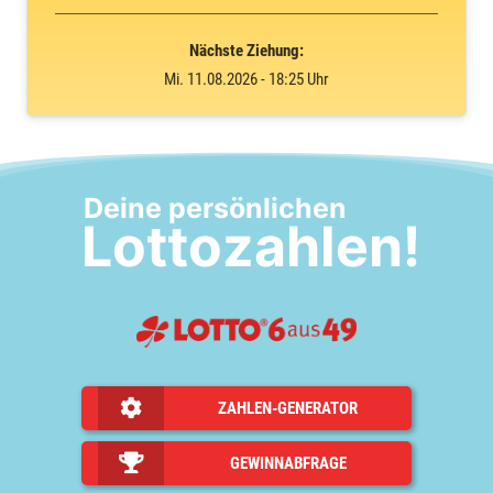
Nächste Ziehung:
Mi. 11.08.2026 - 18:25 Uhr
Deine persönlichen
Lottozahlen!
ZAHLEN-GENERATOR
GEWINNABFRAGE