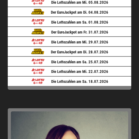
Die Lottozahlen am Mi. 05.08.2026
Der EuroJackpot am Di. 04.08.2026
Die Lottozahlen am Sa. 01.08.2026
Der EuroJackpot am Fr. 31.07.2026
Die Lottozahlen am Mi. 29.07.2026
Der EuroJackpot am Di. 28.07.2026
Die Lottozahlen am Sa. 25.07.2026
Die Lottozahlen am Mi. 22.07.2026
Die Lottozahlen am Sa. 18.07.2026