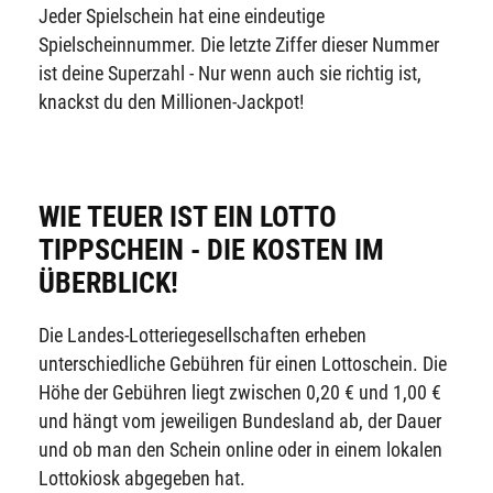
Jeder Spielschein hat eine eindeutige
Spielscheinnummer. Die letzte Ziffer dieser Nummer
ist deine Superzahl - Nur wenn auch sie richtig ist,
knackst du den Millionen-Jackpot!
WIE TEUER IST EIN LOTTO
TIPPSCHEIN - DIE KOSTEN IM
ÜBERBLICK!
Die Landes-Lotteriegesellschaften erheben
unterschiedliche Gebühren für einen Lottoschein. Die
Höhe der Gebühren liegt zwischen 0,20 € und 1,00 €
und hängt vom jeweiligen Bundesland ab, der Dauer
und ob man den Schein online oder in einem lokalen
Lottokiosk abgegeben hat.