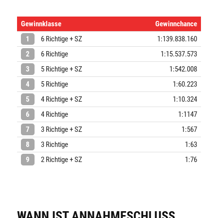
Gewinnklasse
Gewinnchance
1
6 Richtige + SZ
1:139.838.160
2
6 Richtige
1:15.537.573
3
5 Richtige + SZ
1:542.008
4
5 Richtige
1:60.223
5
4 Richtige + SZ
1:10.324
6
4 Richtige
1:1147
7
3 Richtige + SZ
1:567
8
3 Richtige
1:63
9
2 Richtige + SZ
1:76
WANN IST ANNAHMESCHLUSS