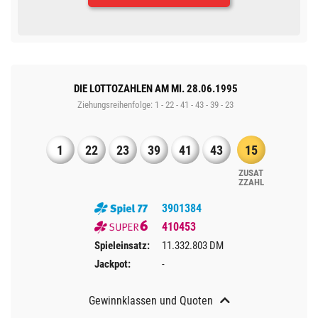
DIE LOTTOZAHLEN AM MI. 28.06.1995
Ziehungsreihenfolge: 1 - 22 - 41 - 43 - 39 - 23
1
22
23
39
41
43
15
ZUSAT
Z​ZAHL
3901384
410453
Spieleinsatz:
11.332.803 DM
Jackpot:
-
Gewinnklassen und Quoten