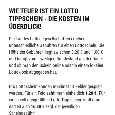
WIE TEUER IST EIN LOTTO
TIPPSCHEIN - DIE KOSTEN IM
ÜBERBLICK!
Die Landes-Lotteriegesellschaften erheben
unterschiedliche Gebühren für einen Lottoschein. Die
Höhe der Gebühren liegt zwischen 0,20 € und 1,00 €
und hängt vom jeweiligen Bundesland ab, der Dauer
und ob man den Schein online oder in einem lokalen
Lottokiosk abgegeben hat.
Pro Lottoschein können maximal 14 Felder gespielt
werden. Für ein Feld zahlt man einheitlich
1,20 €
. Für
einen voll ausgefüllten Lotto Tippschein zahlt man
derzeit also
16,80 €
zzgl. der jeweiligen
Scheingebühr!