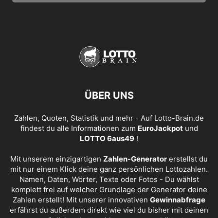
ÜBER UNS
Zahlen, Quoten, Statistik und mehr - Auf Lotto-Brain.de
findest du alle Informationen zum
EuroJackpot
und
LOTTO 6aus49
!
Mit unserem einzigartigen
Zahlen-Generator
erstellst du
mit nur einem Klick deine ganz persönlichen Lottozahlen.
Namen, Daten, Wörter, Texte oder Fotos - Du wählst
komplett frei auf welcher Grundlage der Generator deine
Zahlen erstellt! Mit unserer innovativen
Gewinnabfrage
erfährst du außerdem direkt wie viel du bisher mit deinen