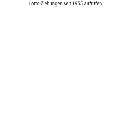
Lotto-Ziehungen seit 1955 aufrufen.