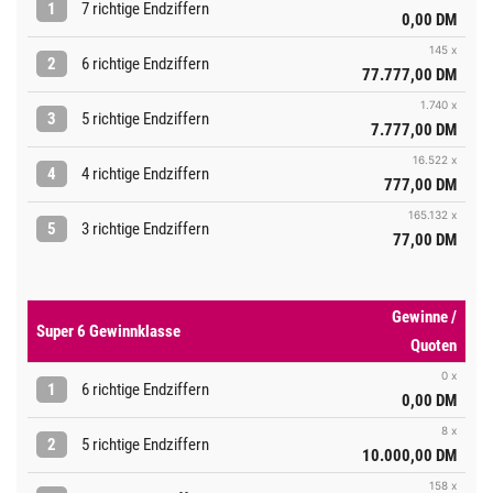
1
7 richtige Endziffern
0,00 DM
145 x
2
6 richtige Endziffern
77.777,00 DM
1.740 x
3
5 richtige Endziffern
7.777,00 DM
16.522 x
4
4 richtige Endziffern
777,00 DM
165.132 x
5
3 richtige Endziffern
77,00 DM
Gewinne /
Super 6 Gewinnklasse
Quoten
0 x
1
6 richtige Endziffern
0,00 DM
8 x
2
5 richtige Endziffern
10.000,00 DM
158 x