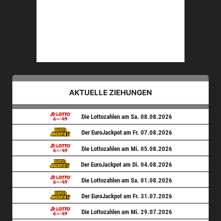
AKTUELLE ZIEHUNGEN
Die Lottozahlen am Sa. 08.08.2026
Der EuroJackpot am Fr. 07.08.2026
Die Lottozahlen am Mi. 05.08.2026
Der EuroJackpot am Di. 04.08.2026
Die Lottozahlen am Sa. 01.08.2026
Der EuroJackpot am Fr. 31.07.2026
Die Lottozahlen am Mi. 29.07.2026