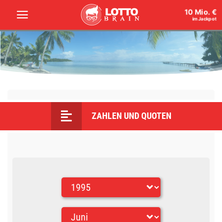
10 Mio. €
im Jackpot
ZAHLEN UND QUOTEN