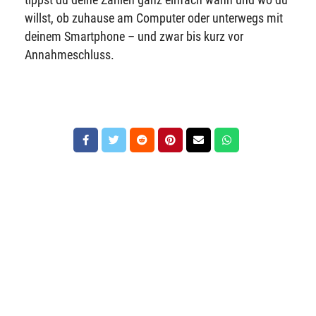
willst, ob zuhause am Computer oder unterwegs mit
deinem Smartphone – und zwar bis kurz vor
Annahmeschluss.