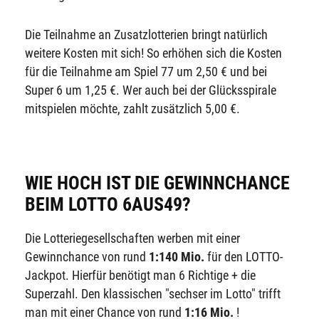
Die Teilnahme an Zusatzlotterien bringt natürlich
weitere Kosten mit sich! So erhöhen sich die Kosten
für die Teilnahme am Spiel 77 um 2,50 € und bei
Super 6 um 1,25 €. Wer auch bei der Glücksspirale
mitspielen möchte, zahlt zusätzlich 5,00 €.
WIE HOCH IST DIE GEWINNCHANCE
BEIM LOTTO 6AUS49?
Die Lotteriegesellschaften werben mit einer
Gewinnchance von rund
1:140 Mio.
für den LOTTO-
Jackpot. Hierfür benötigt man 6 Richtige + die
Superzahl. Den klassischen "sechser im Lotto" trifft
man mit einer Chance von rund
1:16 Mio.
!