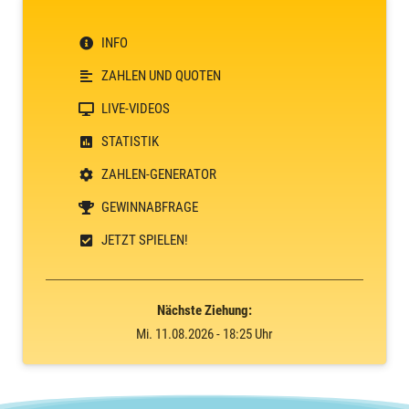
INFO
ZAHLEN UND QUOTEN
LIVE-VIDEOS
STATISTIK
ZAHLEN-GENERATOR
GEWINNABFRAGE
JETZT SPIELEN!
Nächste Ziehung:
Mi. 11.08.2026 - 18:25 Uhr