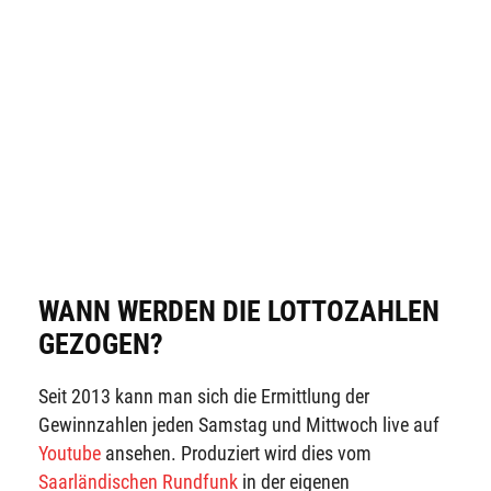
WANN WERDEN DIE LOTTOZAHLEN
GEZOGEN?
Seit 2013 kann man sich die Ermittlung der
Gewinnzahlen jeden Samstag und Mittwoch live auf
Youtube
ansehen. Produziert wird dies vom
Saarländischen Rundfunk
in der eigenen