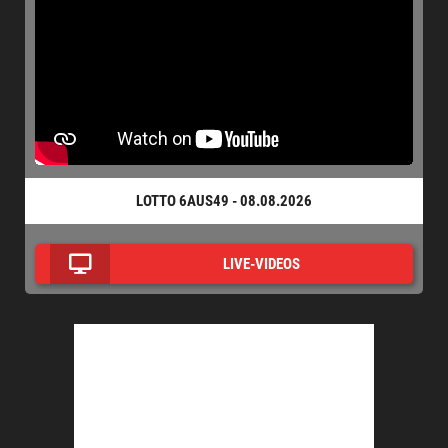
LOTTO 6AUS49 - 08.08.2026
LIVE-VIDEOS