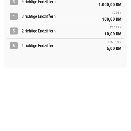
3
4 richtige Endziffern
1.000,00 DM
1.238 x
4
3 richtige Endziffern
100,00 DM
12.595 x
5
2 richtige Endziffern
10,00 DM
125.939 x
6
1 richtige Endziffer
5,00 DM