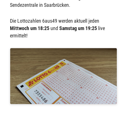
Sendezentrale in Saarbrücken.
Die Lottozahlen 6aus49 werden aktuell jeden
Mittwoch um 18:25
und
Samstag um 19:25
live
ermittelt!