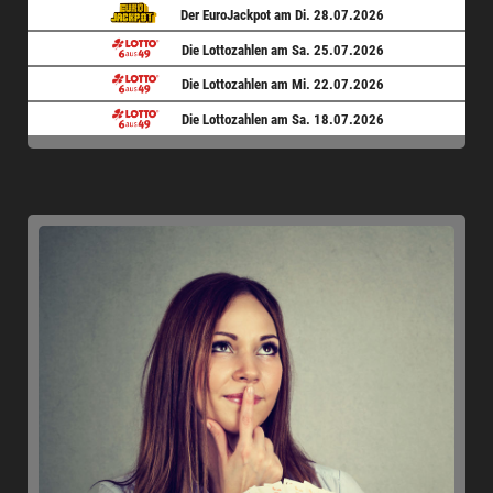
Der EuroJackpot am Di. 28.07.2026
Die Lottozahlen am Sa. 25.07.2026
Die Lottozahlen am Mi. 22.07.2026
Die Lottozahlen am Sa. 18.07.2026