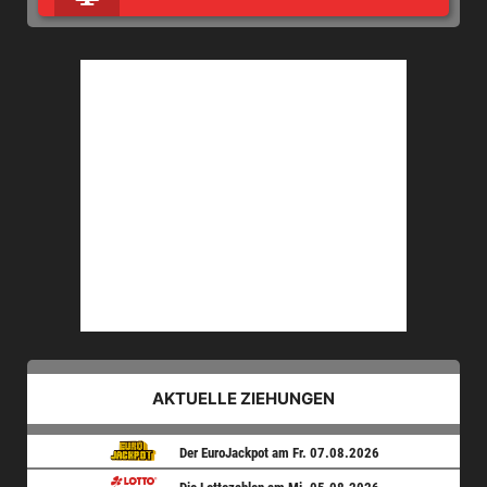
AKTUELLE ZIEHUNGEN
Der EuroJackpot am Fr. 07.08.2026