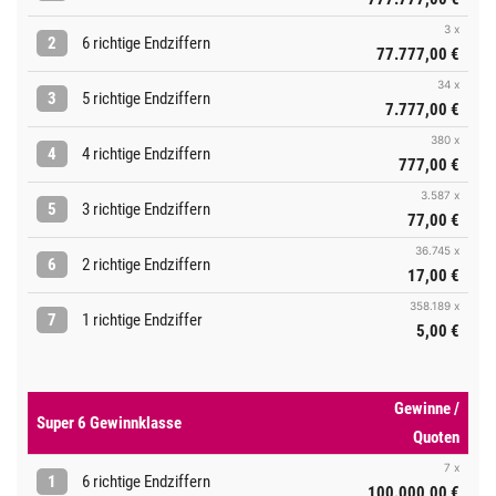
3 x
2
6 richtige Endziffern
77.777,00 €
34 x
3
5 richtige Endziffern
7.777,00 €
380 x
4
4 richtige Endziffern
777,00 €
3.587 x
5
3 richtige Endziffern
77,00 €
36.745 x
6
2 richtige Endziffern
17,00 €
358.189 x
7
1 richtige Endziffer
5,00 €
Gewinne /
Super 6 Gewinnklasse
Quoten
7 x
1
6 richtige Endziffern
100.000,00 €