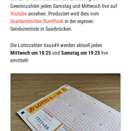
Gewinnzahlen jeden Samstag und Mittwoch live auf
Youtube
ansehen. Produziert wird dies vom
Saarländischen Rundfunk
in der eigenen
Sendezentrale in Saarbrücken.
Die Lottozahlen 6aus49 werden aktuell jeden
Mittwoch um 18:25
und
Samstag um 19:25
live
ermittelt!