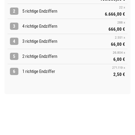
22 x
2
5 richtige Endziffern
6.666,00 €
288 x
3
4 richtige Endziffern
666,00 €
2.551 x
4
3 richtige Endziffern
66,00 €
26.804 x
5
2 richtige Endziffern
6,00 €
271.119 x
6
1 richtige Endziffer
2,50 €