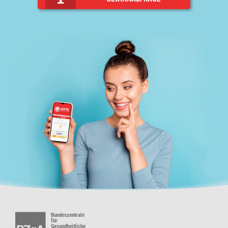
Bundeszentrale
für
Gesundheitliche