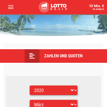
10 Mio. €
im Jackpot
ZAHLEN UND QUOTEN