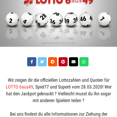
Wir zeigen dir die offiziellen Lottozahlen und Quoten für
LOTTO 6aus49
, Spiel77 und Super6 vom 28.03.2020! Wer
hat den Jackpot geknackt ? Vielleicht musst du ihn sogar
mit anderen Spielern teilen ?
Bei uns findest du alle Informationen zur Ziehung der