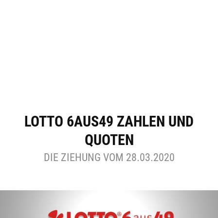
LOTTO 6AUS49 ZAHLEN UND
QUOTEN
DIE ZIEHUNG VOM 28.03.2020