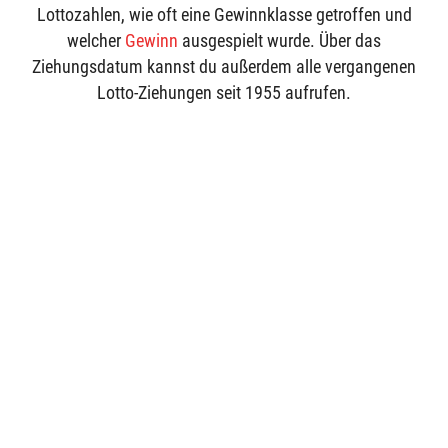
Lottozahlen, wie oft eine Gewinnklasse getroffen und
welcher
Gewinn
ausgespielt wurde. Über das
Ziehungsdatum kannst du außerdem alle vergangenen
Lotto-Ziehungen seit 1955 aufrufen.