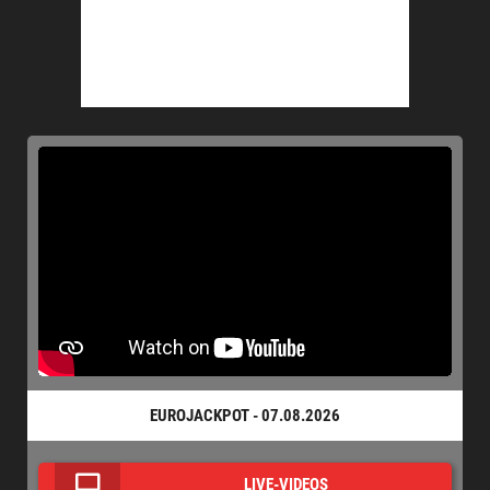
EUROJACKPOT - 07.08.2026
LIVE-VIDEOS