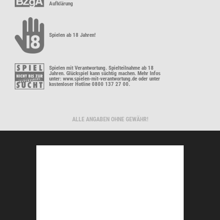
Aufklärung
Spielen ab 18 Jahren!
Spielen mit Verantwortung. Spielteilnahme ab 18
Jahren. Glückspiel kann süchtig machen. Mehr Infos
unter: www.spielen-mit-verantwortung.de oder unter
kostenloser Hotline 0800 137 27 00.
ALLE ANGABEN OHNE GEWÄHR!