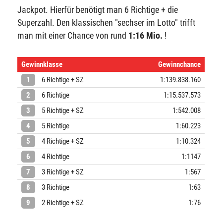
Jackpot. Hierfür benötigt man 6 Richtige + die
Superzahl. Den klassischen "sechser im Lotto" trifft
man mit einer Chance von rund
1:16 Mio.
!
Gewinnklasse
Gewinnchance
1
6 Richtige + SZ
1:139.838.160
2
6 Richtige
1:15.537.573
3
5 Richtige + SZ
1:542.008
4
5 Richtige
1:60.223
5
4 Richtige + SZ
1:10.324
6
4 Richtige
1:1147
7
3 Richtige + SZ
1:567
8
3 Richtige
1:63
9
2 Richtige + SZ
1:76