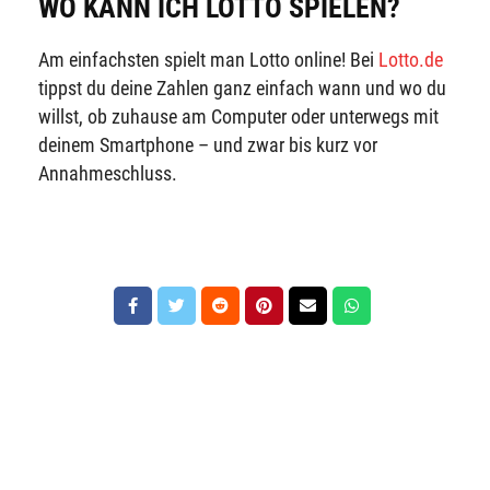
WO KANN ICH LOTTO SPIELEN?
Am einfachsten spielt man Lotto online! Bei
Lotto.de
tippst du deine Zahlen ganz einfach wann und wo du
willst, ob zuhause am Computer oder unterwegs mit
deinem Smartphone – und zwar bis kurz vor
Annahmeschluss.