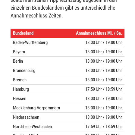
einzelnen Bundesländern gibt es unterschiedliche
Annahmeschluss-Zeiten.
Bundesland
Annahmeschluss Mi. / Sa.
Baden-Württemberg
18:00 Uhr / 19:00 Uhr
Bayern
18:00 Uhr / 19:00 Uhr
Berlin
18:00 Uhr / 19:00 Uhr
Brandenburg
18:00 Uhr / 19:00 Uhr
Bremen
18:00 Uhr / 19:00 Uhr
Hamburg
17:59 Uhr / 18:59 Uhr
Hessen
18:00 Uhr / 19:00 Uhr
Mecklenburg-Vorpommern
18:00 Uhr / 19:00 Uhr
Niedersachsen
18:00 Uhr / 19:00 Uhr
Nordrhein-Westphalen
17:59 Uhr / 18:59 Uhr