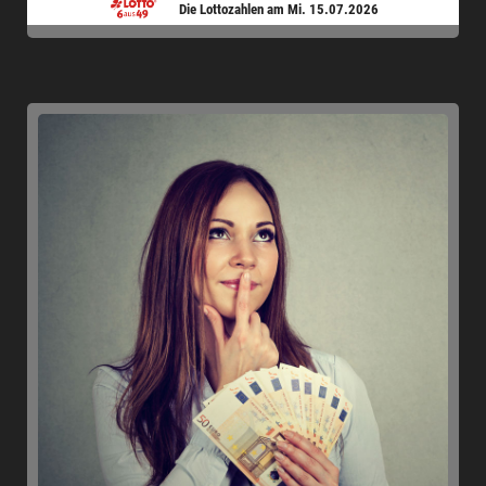
Die Lottozahlen am Mi. 15.07.2026