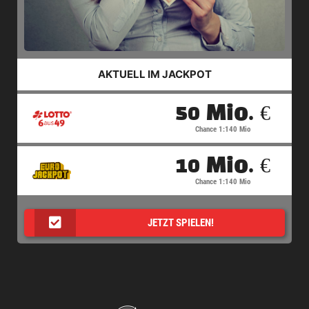
AKTUELL IM JACKPOT
50 Mio. €
Chance 1:140 Mio
10 Mio. €
Chance 1:140 Mio
JETZT SPIELEN!