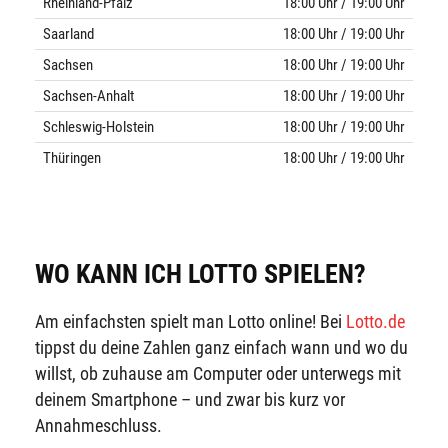
Rheinland-Pfalz
18:00 Uhr / 19:00 Uhr
Saarland
18:00 Uhr / 19:00 Uhr
Sachsen
18:00 Uhr / 19:00 Uhr
Sachsen-Anhalt
18:00 Uhr / 19:00 Uhr
Schleswig-Holstein
18:00 Uhr / 19:00 Uhr
Thüringen
18:00 Uhr / 19:00 Uhr
WO KANN ICH LOTTO SPIELEN?
Am einfachsten spielt man Lotto online! Bei
Lotto.de
tippst du deine Zahlen ganz einfach wann und wo du
willst, ob zuhause am Computer oder unterwegs mit
deinem Smartphone – und zwar bis kurz vor
Annahmeschluss.