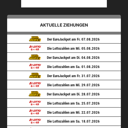
AKTUELLE ZIEHUNGEN
Der EuroJackpot am Fr. 07.08.2026
Die Lottozahlen am Mi. 05.08.2026
Der EuroJackpot am Di. 04.08.2026
Die Lottozahlen am Sa. 01.08.2026
Der EuroJackpot am Fr. 31.07.2026
Die Lottozahlen am Mi. 29.07.2026
Der EuroJackpot am Di. 28.07.2026
Die Lottozahlen am Sa. 25.07.2026
Die Lottozahlen am Mi. 22.07.2026
Die Lottozahlen am Sa. 18.07.2026