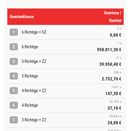
Gewinne /
Gewinnklasse
Quoten
0 x
1
6 Richtige + SZ
0,00 €
1 x
2
6 Richtige
958.811,30 €
15 x
3
5 Richtige + ZZ
39.950,40 €
566 x
4
5 Richtige
2.752,70 €
1.627 x
5
4 Richtige + ZZ
147,30 €
32.302 x
6
4 Richtige
37,10 €
39.844 x
7
3 Richtige + ZZ
24,00 €
558.620 x