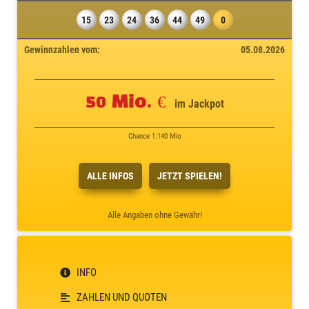
15
23
24
36
44
49
0
Gewinnzahlen vom:
05.08.2026
50 Mio. €
im Jackpot
Chance 1:140 Mio
ALLE INFOS
JETZT SPIELEN!
Alle Angaben ohne Gewähr!
INFO
ZAHLEN UND QUOTEN