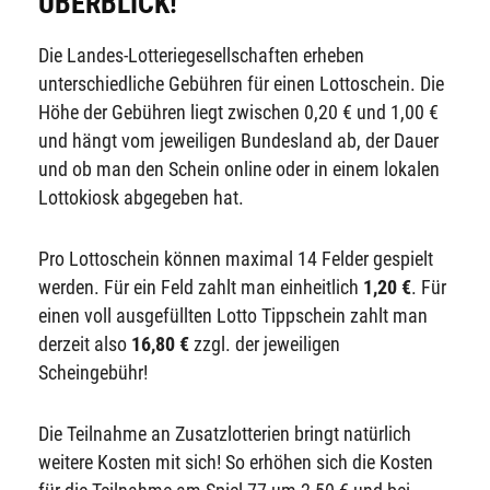
ÜBERBLICK!
Die Landes-Lotteriegesellschaften erheben
unterschiedliche Gebühren für einen Lottoschein. Die
Höhe der Gebühren liegt zwischen 0,20 € und 1,00 €
und hängt vom jeweiligen Bundesland ab, der Dauer
und ob man den Schein online oder in einem lokalen
Lottokiosk abgegeben hat.
Pro Lottoschein können maximal 14 Felder gespielt
werden. Für ein Feld zahlt man einheitlich
1,20 €
. Für
einen voll ausgefüllten Lotto Tippschein zahlt man
derzeit also
16,80 €
zzgl. der jeweiligen
Scheingebühr!
Die Teilnahme an Zusatzlotterien bringt natürlich
weitere Kosten mit sich! So erhöhen sich die Kosten