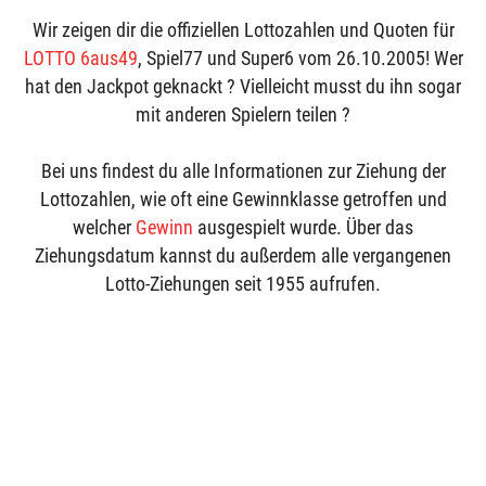
Wir zeigen dir die offiziellen Lottozahlen und Quoten für
LOTTO 6aus49
, Spiel77 und Super6 vom 26.10.2005! Wer
hat den Jackpot geknackt ? Vielleicht musst du ihn sogar
mit anderen Spielern teilen ?
Bei uns findest du alle Informationen zur Ziehung der
Lottozahlen, wie oft eine Gewinnklasse getroffen und
welcher
Gewinn
ausgespielt wurde. Über das
Ziehungsdatum kannst du außerdem alle vergangenen
Lotto-Ziehungen seit 1955 aufrufen.