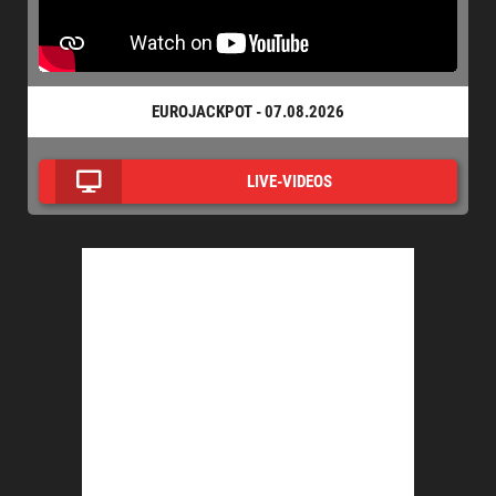
EUROJACKPOT - 07.08.2026
LIVE-VIDEOS