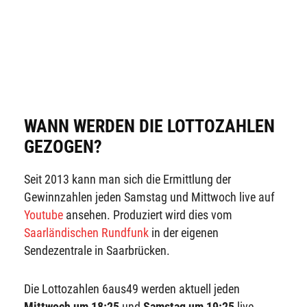
WANN WERDEN DIE LOTTOZAHLEN
GEZOGEN?
Seit 2013 kann man sich die Ermittlung der
Gewinnzahlen jeden Samstag und Mittwoch live auf
Youtube
ansehen. Produziert wird dies vom
Saarländischen Rundfunk
in der eigenen
Sendezentrale in Saarbrücken.
Die Lottozahlen 6aus49 werden aktuell jeden
Mittwoch um 18:25
und
Samstag um 19:25
live