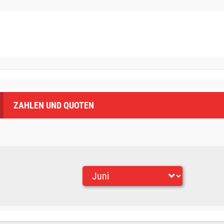
ZAHLEN UND QUOTEN