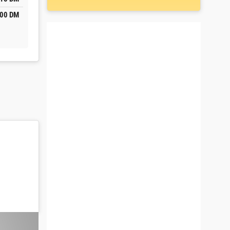
,00 DM