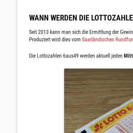
WANN WERDEN DIE LOTTOZAHL
Seit 2013 kann man sich die Ermittlung der Gewi
Produziert wird dies vom
Saarländischen Rundfu
Die Lottozahlen 6aus49 werden aktuell jeden
Mit