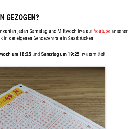
EN GEZOGEN?
nnzahlen jeden Samstag und Mittwoch live auf
Youtube
ansehen
nk
in der eigenen Sendezentrale in Saarbrücken.
twoch um 18:25
und
Samstag um 19:25
live ermittelt!