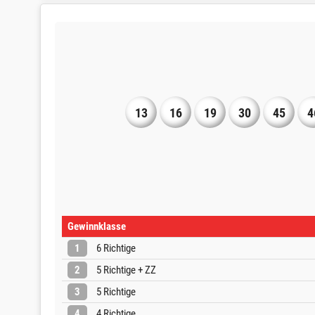
13
16
19
30
45
4
Gewinnklasse
1
6 Richtige
2
5 Richtige + ZZ
3
5 Richtige
4
4 Richtige