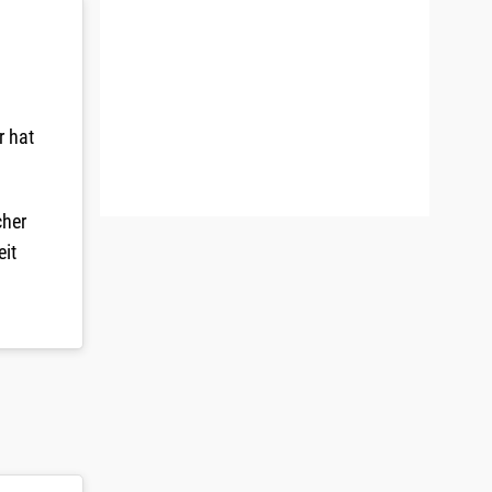
r hat
cher
it