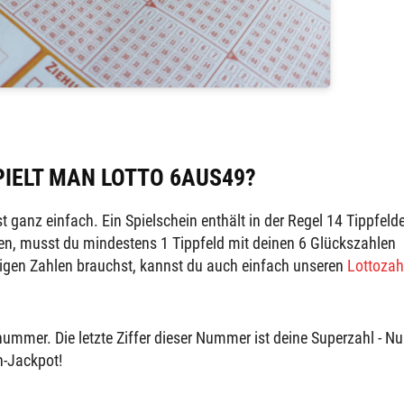
SPIELT MAN LOTTO 6AUS49?
 ganz einfach. Ein Spielschein enthält in der Regel 14 Tippfelde
en, musst du mindestens 1 Tippfeld mit deinen 6 Glückszahlen
htigen Zahlen brauchst, kannst du auch einfach unseren
Lottozah
nummer. Die letzte Ziffer dieser Nummer ist deine Superzahl - Nu
n-Jackpot!