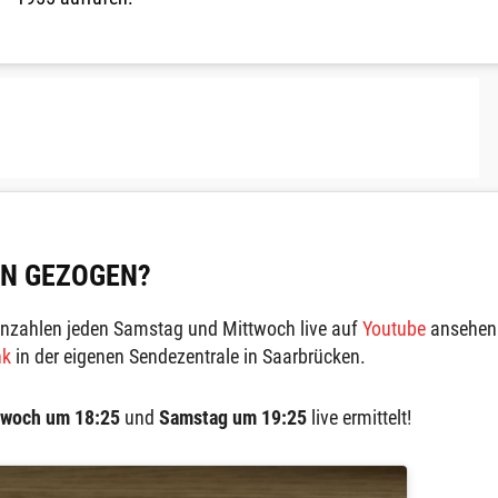
EN GEZOGEN?
nnzahlen jeden Samstag und Mittwoch live auf
Youtube
ansehen
nk
in der eigenen Sendezentrale in Saarbrücken.
twoch um 18:25
und
Samstag um 19:25
live ermittelt!