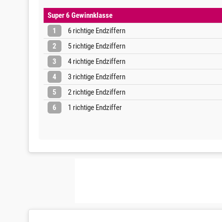
Super 6 Gewinnklasse
1
6 richtige Endziffern
2
5 richtige Endziffern
3
4 richtige Endziffern
4
3 richtige Endziffern
5
2 richtige Endziffern
6
1 richtige Endziffer