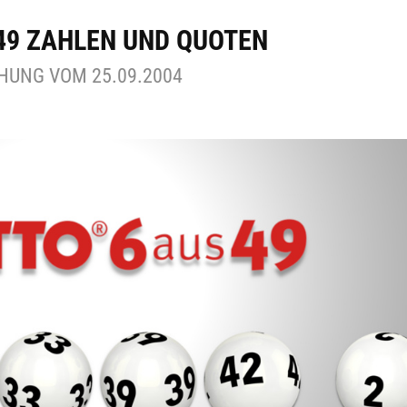
49 ZAHLEN UND QUOTEN
EHUNG VOM 25.09.2004