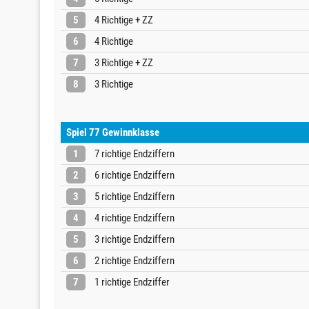
5
4 Richtige + ZZ
6
4 Richtige
7
3 Richtige + ZZ
8
3 Richtige
Spiel 77 Gewinnklasse
1
7 richtige Endziffern
2
6 richtige Endziffern
3
5 richtige Endziffern
4
4 richtige Endziffern
5
3 richtige Endziffern
6
2 richtige Endziffern
7
1 richtige Endziffer