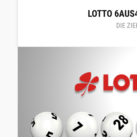
LOTTO 6AUS
DIE ZI