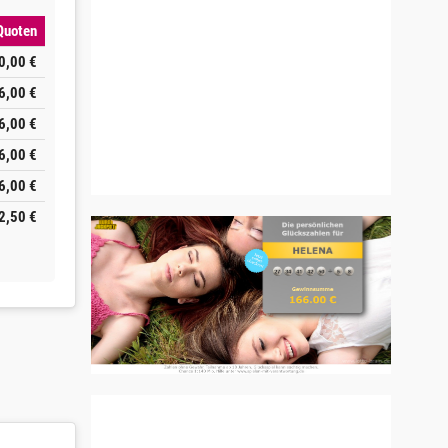
Quoten
0,00 €
6,00 €
6,00 €
6,00 €
6,00 €
2,50 €