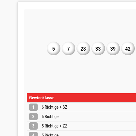
5
7
28
33
39
42
Gewinnklasse
1
6 Richtige + SZ
2
6 Richtige
3
5 Richtige + ZZ
4
5 Richtige