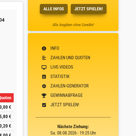
ALLE INFOS
JETZT SPIELEN!
04
Alle Angaben ohne Gewähr!
INFO
ZAHLEN UND QUOTEN
LIVE-VIDEOS
STATISTIK
ZAHLEN-GENERATOR
GEWINNABFRAGE
Quoten
JETZT SPIELEN!
0,00 €
5,80 €
0,20 €
Nächste Ziehung:
Sa. 08.08.2026 - 19:25 Uhr
4,00 €