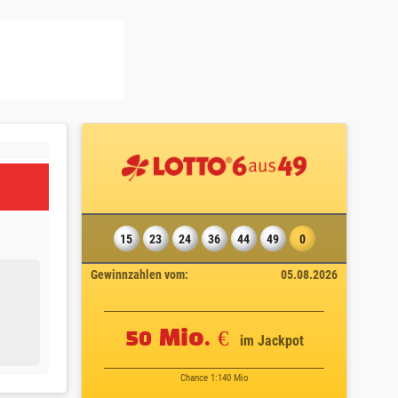
15
23
24
36
44
49
0
Gewinnzahlen vom:
05.08.2026
50 Mio. €
im Jackpot
Chance 1:140 Mio