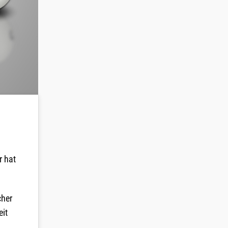
r hat
cher
it