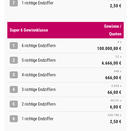
7
1 richtige Endziffer
2,50 €
Gewinne /
Super 6 Gewinnklasse
Quoten
4 x
1
6 richtige Endziffern
100.000,00 €
52 x
2
5 richtige Endziffern
6.666,00 €
449 x
3
4 richtige Endziffern
666,00 €
4.626 x
4
3 richtige Endziffern
66,00 €
44.141 x
5
2 richtige Endziffern
6,00 €
439.786 x
6
1 richtige Endziffer
2,50 €