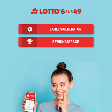
ZAHLEN-GENERATOR
GEWINNABFRAGE