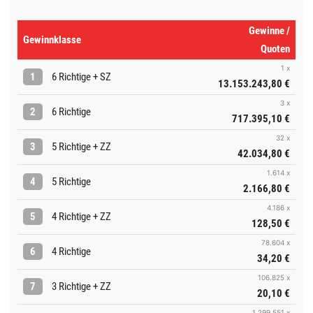
Gewinne /
Gewinnklasse
Quoten
1 x
1
6 Richtige + SZ
13.153.243,80 €
3 x
2
6 Richtige
717.395,10 €
32 x
3
5 Richtige + ZZ
42.034,80 €
1.614 x
4
5 Richtige
2.166,80 €
4.186 x
5
4 Richtige + ZZ
128,50 €
78.604 x
6
4 Richtige
34,20 €
106.825 x
7
3 Richtige + ZZ
20,10 €
1.299.551 x