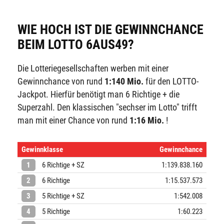
WIE HOCH IST DIE GEWINNCHANCE
BEIM LOTTO 6AUS49?
Die Lotteriegesellschaften werben mit einer
Gewinnchance von rund
1:140 Mio.
für den LOTTO-
Jackpot. Hierfür benötigt man 6 Richtige + die
Superzahl. Den klassischen "sechser im Lotto" trifft
man mit einer Chance von rund
1:16 Mio.
!
Gewinnklasse
Gewinnchance
1
6 Richtige + SZ
1:139.838.160
2
6 Richtige
1:15.537.573
3
5 Richtige + SZ
1:542.008
4
5 Richtige
1:60.223