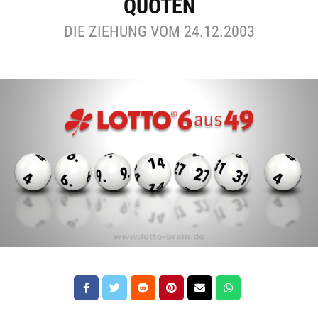
QUOTEN
DIE ZIEHUNG VOM 24.12.2003