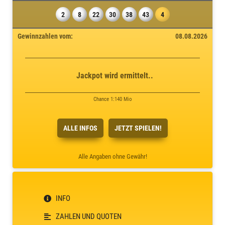
2
8
22
30
38
43
4
Gewinnzahlen vom:
08.08.2026
Jackpot wird ermittelt..
Chance 1:140 Mio
ALLE INFOS
JETZT SPIELEN!
Alle Angaben ohne Gewähr!
INFO
ZAHLEN UND QUOTEN