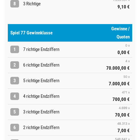
8
3 Richtige
9,10 €
Gewinne /
Spiel 77 Gewinnklasse
Quoten
0 x
1
7 richtige Endziffern
0,00 €
4 x
2
6 richtige Endziffern
70.000,00 €
50 x
3
5 richtige Endziffern
7.000,00 €
471 x
4
4 richtige Endziffern
700,00 €
4.699 x
5
3 richtige Endziffern
70,00 €
48.313 x
6
2 richtige Endziffern
7,00 €
548.642 x