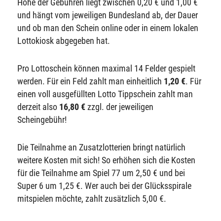
Höhe der Gebühren liegt zwischen 0,20 € und 1,00 €
und hängt vom jeweiligen Bundesland ab, der Dauer
und ob man den Schein online oder in einem lokalen
Lottokiosk abgegeben hat.
Pro Lottoschein können maximal 14 Felder gespielt
werden. Für ein Feld zahlt man einheitlich
1,20 €
. Für
einen voll ausgefüllten Lotto Tippschein zahlt man
derzeit also
16,80 €
zzgl. der jeweiligen
Scheingebühr!
Die Teilnahme an Zusatzlotterien bringt natürlich
weitere Kosten mit sich! So erhöhen sich die Kosten
für die Teilnahme am Spiel 77 um 2,50 € und bei
Super 6 um 1,25 €. Wer auch bei der Glücksspirale
mitspielen möchte, zahlt zusätzlich 5,00 €.