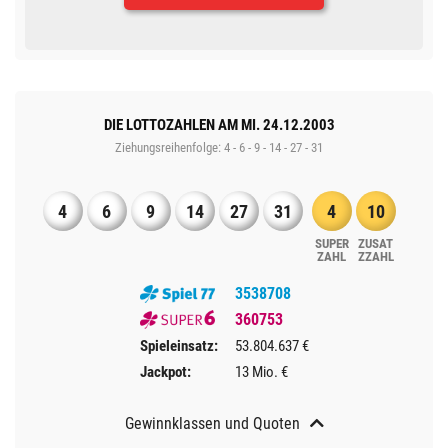
DIE LOTTOZAHLEN AM MI. 24.12.2003
Ziehungsreihenfolge: 4 - 6 - 9 - 14 - 27 - 31
4
6
9
14
27
31
4
10
SUPER​
ZUSAT
ZAHL
Z​ZAHL
3538708
360753
Spieleinsatz:
53.804.637 €
Jackpot:
13 Mio. €
Gewinnklassen und Quoten