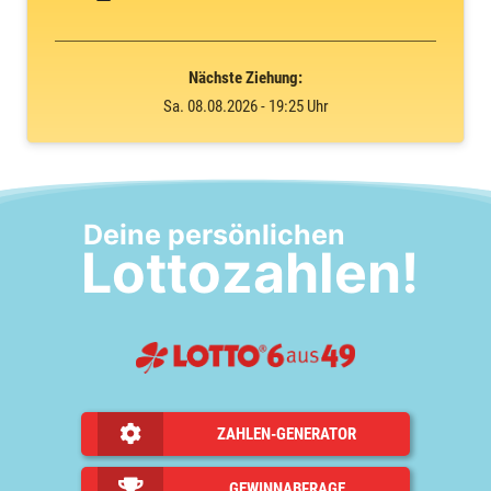
Nächste Ziehung:
Sa. 08.08.2026 - 19:25 Uhr
Deine persönlichen
Lottozahlen!
ZAHLEN-GENERATOR
GEWINNABFRAGE