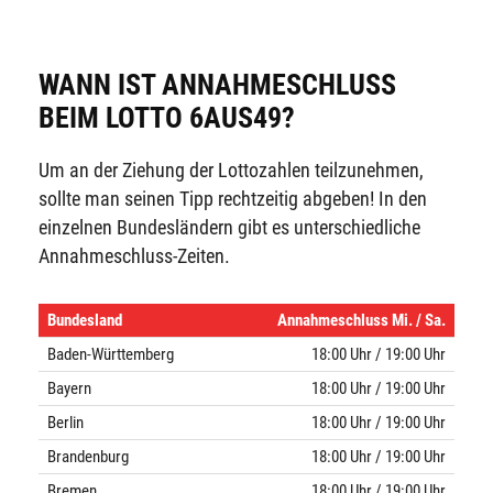
WANN IST ANNAHMESCHLUSS
BEIM LOTTO 6AUS49?
Um an der Ziehung der Lottozahlen teilzunehmen,
sollte man seinen Tipp rechtzeitig abgeben! In den
einzelnen Bundesländern gibt es unterschiedliche
Annahmeschluss-Zeiten.
Bundesland
Annahmeschluss Mi. / Sa.
Baden-Württemberg
18:00 Uhr / 19:00 Uhr
Bayern
18:00 Uhr / 19:00 Uhr
Berlin
18:00 Uhr / 19:00 Uhr
Brandenburg
18:00 Uhr / 19:00 Uhr
Bremen
18:00 Uhr / 19:00 Uhr