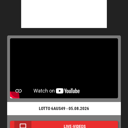
LOTTO 6AUS49 - 05.08.2026
LIVE-VIDEOS