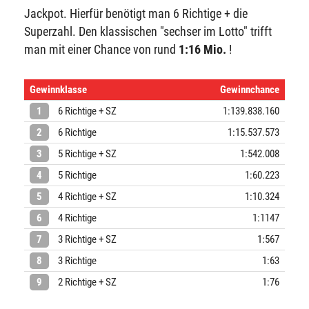
Jackpot. Hierfür benötigt man 6 Richtige + die
Superzahl. Den klassischen "sechser im Lotto" trifft
man mit einer Chance von rund
1:16 Mio.
!
Gewinnklasse
Gewinnchance
1
6 Richtige + SZ
1:139.838.160
2
6 Richtige
1:15.537.573
3
5 Richtige + SZ
1:542.008
4
5 Richtige
1:60.223
5
4 Richtige + SZ
1:10.324
6
4 Richtige
1:1147
7
3 Richtige + SZ
1:567
8
3 Richtige
1:63
9
2 Richtige + SZ
1:76