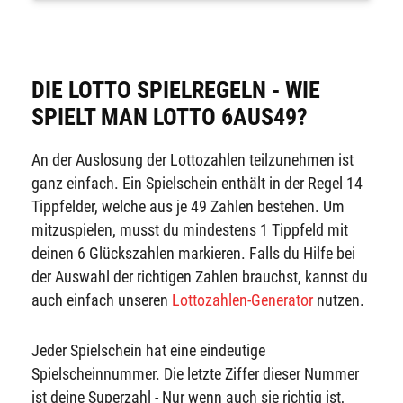
DIE LOTTO SPIELREGELN - WIE
SPIELT MAN LOTTO 6AUS49?
An der Auslosung der Lottozahlen teilzunehmen ist
ganz einfach. Ein Spielschein enthält in der Regel 14
Tippfelder, welche aus je 49 Zahlen bestehen. Um
mitzuspielen, musst du mindestens 1 Tippfeld mit
deinen 6 Glückszahlen markieren. Falls du Hilfe bei
der Auswahl der richtigen Zahlen brauchst, kannst du
auch einfach unseren
Lottozahlen-Generator
nutzen.
Jeder Spielschein hat eine eindeutige
Spielscheinnummer. Die letzte Ziffer dieser Nummer
ist deine Superzahl - Nur wenn auch sie richtig ist,