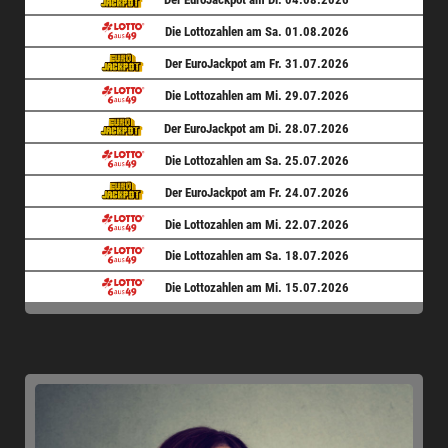
Die Lottozahlen am Sa. 01.08.2026
Der EuroJackpot am Fr. 31.07.2026
Die Lottozahlen am Mi. 29.07.2026
Der EuroJackpot am Di. 28.07.2026
Die Lottozahlen am Sa. 25.07.2026
Der EuroJackpot am Fr. 24.07.2026
Die Lottozahlen am Mi. 22.07.2026
Die Lottozahlen am Sa. 18.07.2026
Die Lottozahlen am Mi. 15.07.2026