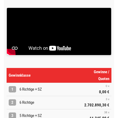
Gewinne /
Gewinnklasse
Quoten
0 x
1
6 Richtige + SZ
0,00 €
3 x
2
6 Richtige
2.702.890,30 €
38 x
3
5 Richtige + SZ