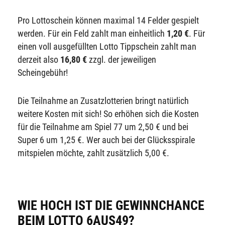
Pro Lottoschein können maximal 14 Felder gespielt
werden. Für ein Feld zahlt man einheitlich
1,20 €
. Für
einen voll ausgefüllten Lotto Tippschein zahlt man
derzeit also
16,80 €
zzgl. der jeweiligen
Scheingebühr!
Die Teilnahme an Zusatzlotterien bringt natürlich
weitere Kosten mit sich! So erhöhen sich die Kosten
für die Teilnahme am Spiel 77 um 2,50 € und bei
Super 6 um 1,25 €. Wer auch bei der Glücksspirale
mitspielen möchte, zahlt zusätzlich 5,00 €.
WIE HOCH IST DIE GEWINNCHANCE
BEIM LOTTO 6AUS49?