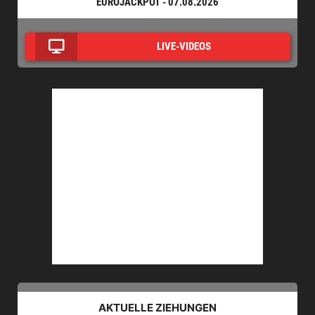
EUROJACKPOT - 07.08.2026
LIVE-VIDEOS
AKTUELLE ZIEHUNGEN