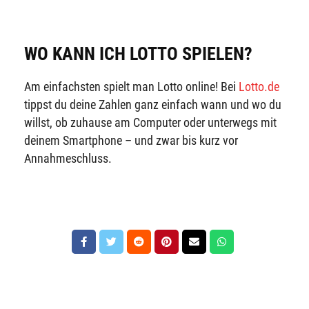
WO KANN ICH LOTTO SPIELEN?
Am einfachsten spielt man Lotto online! Bei
Lotto.de
tippst du deine Zahlen ganz einfach wann und wo du
willst, ob zuhause am Computer oder unterwegs mit
deinem Smartphone – und zwar bis kurz vor
Annahmeschluss.