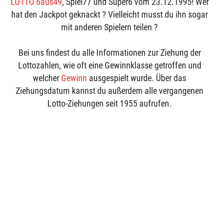
LOTTO 6aus49
, Spiel77 und Super6 vom 23.12.1995! Wer
hat den Jackpot geknackt ? Vielleicht musst du ihn sogar
mit anderen Spielern teilen ?
Bei uns findest du alle Informationen zur Ziehung der
Lottozahlen, wie oft eine Gewinnklasse getroffen und
welcher
Gewinn
ausgespielt wurde. Über das
Ziehungsdatum kannst du außerdem alle vergangenen
Lotto-Ziehungen seit 1955 aufrufen.