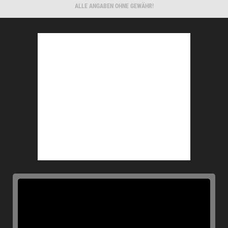
ALLE ANGABEN OHNE GEWÄHR!