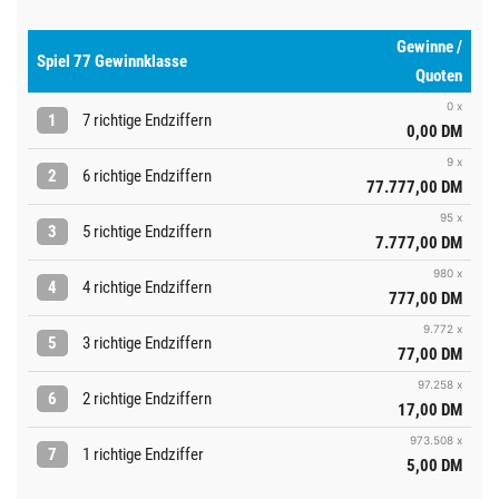
Gewinne /
Spiel 77 Gewinnklasse
Quoten
0 x
1
7 richtige Endziffern
0,00 DM
9 x
2
6 richtige Endziffern
77.777,00 DM
95 x
3
5 richtige Endziffern
7.777,00 DM
980 x
4
4 richtige Endziffern
777,00 DM
9.772 x
5
3 richtige Endziffern
77,00 DM
97.258 x
6
2 richtige Endziffern
17,00 DM
973.508 x
7
1 richtige Endziffer
5,00 DM