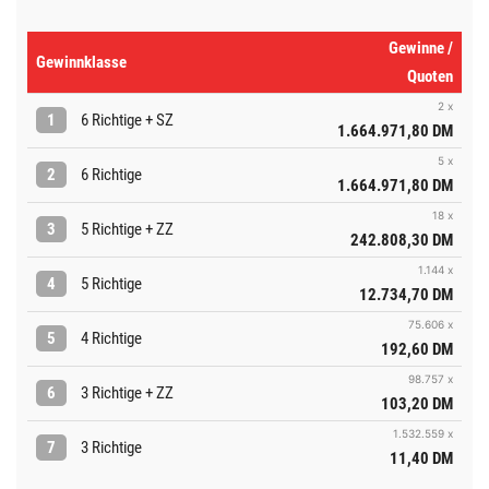
Gewinne /
Gewinnklasse
Quoten
2 x
1
6 Richtige + SZ
1.664.971,80 DM
5 x
2
6 Richtige
1.664.971,80 DM
18 x
3
5 Richtige + ZZ
242.808,30 DM
1.144 x
4
5 Richtige
12.734,70 DM
75.606 x
5
4 Richtige
192,60 DM
98.757 x
6
3 Richtige + ZZ
103,20 DM
1.532.559 x
7
3 Richtige
11,40 DM