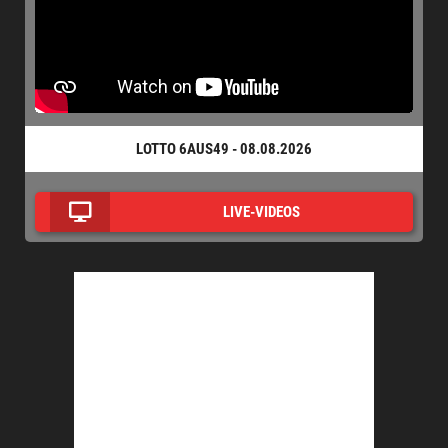
LOTTO 6AUS49 - 08.08.2026
LIVE-VIDEOS