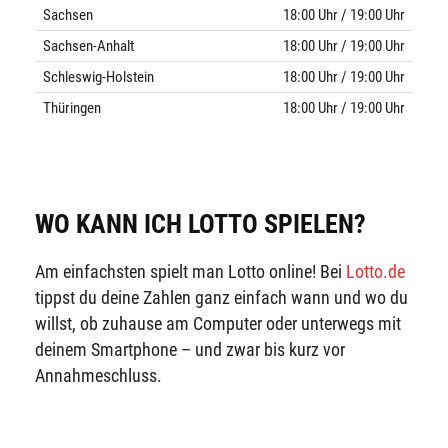
Sachsen
18:00 Uhr / 19:00 Uhr
Sachsen-Anhalt
18:00 Uhr / 19:00 Uhr
Schleswig-Holstein
18:00 Uhr / 19:00 Uhr
Thüringen
18:00 Uhr / 19:00 Uhr
WO KANN ICH LOTTO SPIELEN?
Am einfachsten spielt man Lotto online! Bei
Lotto.de
tippst du deine Zahlen ganz einfach wann und wo du
willst, ob zuhause am Computer oder unterwegs mit
deinem Smartphone – und zwar bis kurz vor
Annahmeschluss.