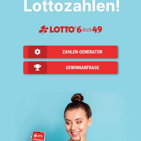
Lottozahlen!
ZAHLEN-GENERATOR
GEWINNABFRAGE