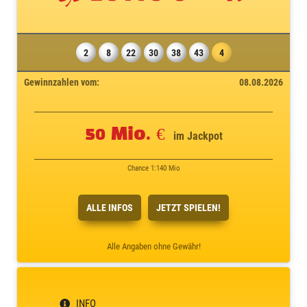
2
8
22
30
38
43
4
Gewinnzahlen vom:
08.08.2026
50 Mio. €
im Jackpot
Chance 1:140 Mio
ALLE INFOS
JETZT SPIELEN!
Alle Angaben ohne Gewähr!
INFO