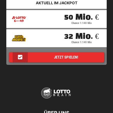
AKTUELL IM JACKPOT
50 Mio. €
Chance 1:140 Mio
32 Mio. €
Chance 1:140 Mio
JETZT SPIELEN!