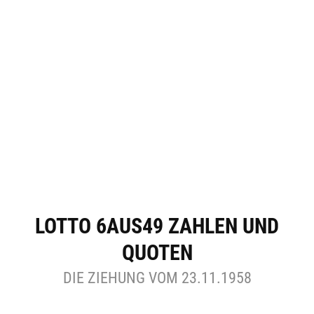
LOTTO 6AUS49 ZAHLEN UND
QUOTEN
DIE ZIEHUNG VOM 23.11.1958