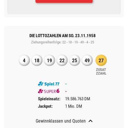
DIE LOTTOZAHLEN AM SO. 23.11.1958
Ziehungsreihenfolge: 22 - 18 - 19 - 49 - 4 - 25
4
18
19
22
25
49
27
ZUSAT
Z​ZAHL
-
-
Spieleinsatz:
19.586.763 DM
Jackpot:
1 Mio. DM
Gewinnklassen und Quoten