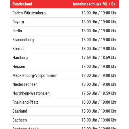
Bundesland
Annahmeschluss Mi. / Sa.
Baden-Württemberg
18:00 Uhr / 19:00 Uhr
Bayern
18:00 Uhr / 19:00 Uhr
Berlin
18:00 Uhr / 19:00 Uhr
Brandenburg
18:00 Uhr / 19:00 Uhr
Bremen
18:00 Uhr / 19:00 Uhr
Hamburg
17:59 Uhr / 18:59 Uhr
Hessen
18:00 Uhr / 19:00 Uhr
Mecklenburg-Vorpommern
18:00 Uhr / 19:00 Uhr
Niedersachsen
18:00 Uhr / 19:00 Uhr
Nordrhein-Westphalen
17:59 Uhr / 18:59 Uhr
Rheinland-Pfalz
18:00 Uhr / 19:00 Uhr
Saarland
18:00 Uhr / 19:00 Uhr
Sachsen
18:00 Uhr / 19:00 Uhr