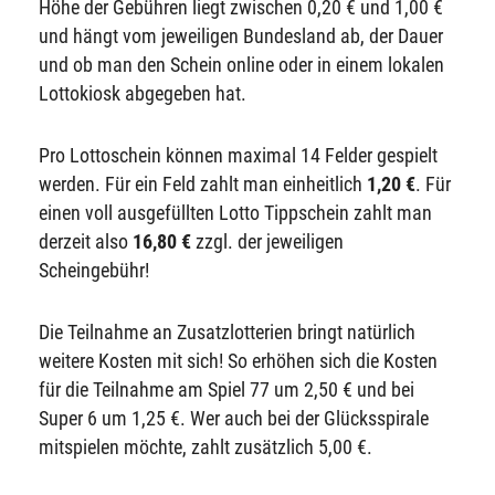
Höhe der Gebühren liegt zwischen 0,20 € und 1,00 €
und hängt vom jeweiligen Bundesland ab, der Dauer
und ob man den Schein online oder in einem lokalen
Lottokiosk abgegeben hat.
Pro Lottoschein können maximal 14 Felder gespielt
werden. Für ein Feld zahlt man einheitlich
1,20 €
. Für
einen voll ausgefüllten Lotto Tippschein zahlt man
derzeit also
16,80 €
zzgl. der jeweiligen
Scheingebühr!
Die Teilnahme an Zusatzlotterien bringt natürlich
weitere Kosten mit sich! So erhöhen sich die Kosten
für die Teilnahme am Spiel 77 um 2,50 € und bei
Super 6 um 1,25 €. Wer auch bei der Glücksspirale
mitspielen möchte, zahlt zusätzlich 5,00 €.