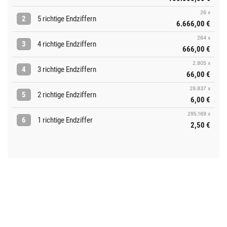
26 x
2
5 richtige Endziffern
6.666,00 €
264 x
3
4 richtige Endziffern
666,00 €
2.805 x
4
3 richtige Endziffern
66,00 €
29.837 x
5
2 richtige Endziffern
6,00 €
295.169 x
6
1 richtige Endziffer
2,50 €