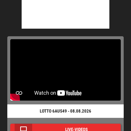
LOTTO 6AUS49 - 08.08.2026
LIVE-VIDEOS