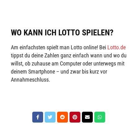
WO KANN ICH LOTTO SPIELEN?
Am einfachsten spielt man Lotto online! Bei
Lotto.de
tippst du deine Zahlen ganz einfach wann und wo du
willst, ob zuhause am Computer oder unterwegs mit
deinem Smartphone – und zwar bis kurz vor
Annahmeschluss.