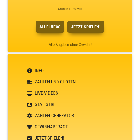
Chance 1:140 Mio
ALLE INFOS
JETZT SPIELEN!
Alle Angaben ohne Gewähr!
INFO
ZAHLEN UND QUOTEN
LIVE-VIDEOS
STATISTIK
ZAHLEN-GENERATOR
GEWINNABFRAGE
JETZT SPIELEN!