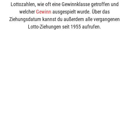
Lottozahlen, wie oft eine Gewinnklasse getroffen und
welcher
Gewinn
ausgespielt wurde. Über das
Ziehungsdatum kannst du außerdem alle vergangenen
Lotto-Ziehungen seit 1955 aufrufen.