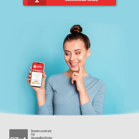
Bundeszentrale
für
Gesundheitliche