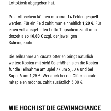
Lottokiosk abgegeben hat.
Pro Lottoschein können maximal 14 Felder gespielt
werden. Für ein Feld zahlt man einheitlich
1,20 €
. Für
einen voll ausgefüllten Lotto Tippschein zahlt man
derzeit also
16,80 €
zzgl. der jeweiligen
Scheingebühr!
Die Teilnahme an Zusatzlotterien bringt natürlich
weitere Kosten mit sich! So erhöhen sich die Kosten
für die Teilnahme am Spiel 77 um 2,50 € und bei
Super 6 um 1,25 €. Wer auch bei der Glücksspirale
mitspielen möchte, zahlt zusätzlich 5,00 €.
WIE HOCH IST DIE GEWINNCHANCE