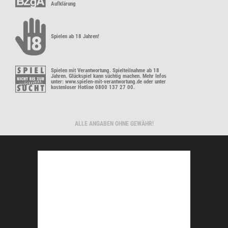
Aufklärung
Spielen ab 18 Jahren!
Spielen mit Verantwortung. Spielteilnahme ab 18
Jahren. Glückspiel kann süchtig machen. Mehr Infos
unter: www.spielen-mit-verantwortung.de oder unter
kostenloser Hotline 0800 137 27 00.
ALLE ANGABEN OHNE GEWÄHR!