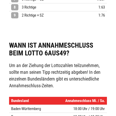
8
3 Richtige
1:63
9
2 Richtige + SZ
1:76
WANN IST ANNAHMESCHLUSS
BEIM LOTTO 6AUS49?
Um an der Ziehung der Lottozahlen teilzunehmen,
sollte man seinen Tipp rechtzeitig abgeben! In den
einzelnen Bundesländern gibt es unterschiedliche
Annahmeschluss-Zeiten.
Bundesland
Annahmeschluss Mi. / Sa.
Baden-Württemberg
18:00 Uhr / 19:00 Uhr