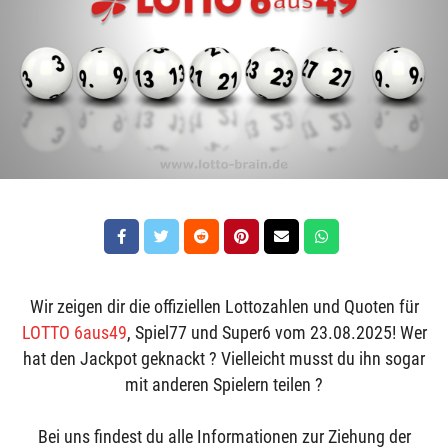
Wir zeigen dir die offiziellen Lottozahlen und Quoten für
LOTTO 6aus49
, Spiel77 und Super6 vom 23.08.2025! Wer
hat den Jackpot geknackt ? Vielleicht musst du ihn sogar
mit anderen Spielern teilen ?
Bei uns findest du alle Informationen zur Ziehung der