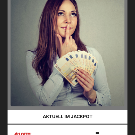
AKTUELL IM JACKPOT
-