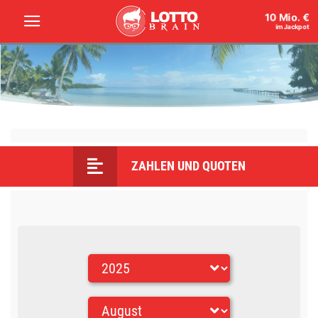
10 Mio. €
im Jackpot
ZAHLEN UND QUOTEN