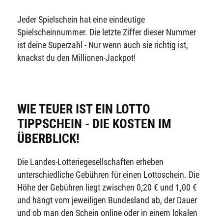
Jeder Spielschein hat eine eindeutige
Spielscheinnummer. Die letzte Ziffer dieser Nummer
ist deine Superzahl - Nur wenn auch sie richtig ist,
knackst du den Millionen-Jackpot!
WIE TEUER IST EIN LOTTO
TIPPSCHEIN - DIE KOSTEN IM
ÜBERBLICK!
Die Landes-Lotteriegesellschaften erheben
unterschiedliche Gebühren für einen Lottoschein. Die
Höhe der Gebühren liegt zwischen 0,20 € und 1,00 €
und hängt vom jeweiligen Bundesland ab, der Dauer
und ob man den Schein online oder in einem lokalen