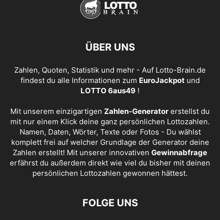
ÜBER UNS
Zahlen, Quoten, Statistik und mehr - Auf Lotto-Brain.de
findest du alle Informationen zum
EuroJackpot
und
LOTTO 6aus49
!
Mit unserem einzigartigen
Zahlen-Generator
erstellst du
mit nur einem Klick deine ganz persönlichen Lottozahlen.
Namen, Daten, Wörter, Texte oder Fotos - Du wählst
komplett frei auf welcher Grundlage der Generator deine
Zahlen erstellt! Mit unserer innovativen
Gewinnabfrage
erfährst du außerdem direkt wie viel du bisher mit deinen
persönlichen Lottozahlen gewonnen hättest.
FOLGE UNS