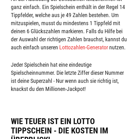
ganz einfach. Ein Spielschein enthält in der Regel 14
Tippfelder, welche aus je 49 Zahlen bestehen. Um
mitzuspielen, musst du mindestens 1 Tippfeld mit
deinen 6 Glückszahlen markieren. Falls du Hilfe bei
der Auswahl der richtigen Zahlen brauchst, kannst du
auch einfach unseren
Lottozahlen-Generator
nutzen.
Jeder Spielschein hat eine eindeutige
Spielscheinnummer. Die letzte Ziffer dieser Nummer
ist deine Superzahl - Nur wenn auch sie richtig ist,
knackst du den Millionen-Jackpot!
WIE TEUER IST EIN LOTTO
TIPPSCHEIN - DIE KOSTEN IM