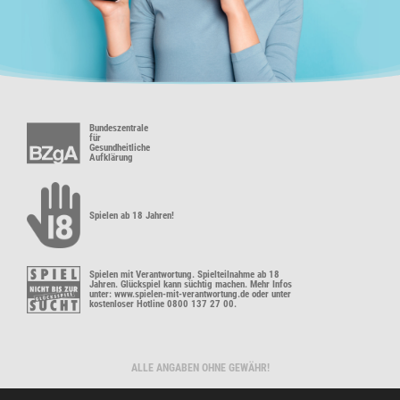
Bundeszentrale
für
Gesundheitliche
Aufklärung
Spielen ab 18 Jahren!
Spielen mit Verantwortung. Spielteilnahme ab 18
Jahren. Glückspiel kann süchtig machen. Mehr Infos
unter: www.spielen-mit-verantwortung.de oder unter
kostenloser Hotline 0800 137 27 00.
ALLE ANGABEN OHNE GEWÄHR!