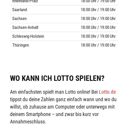
Rheinland-Pfalz
18:00 Uhr / 19:00 Uhr
Saarland
18:00 Uhr / 19:00 Uhr
Sachsen
18:00 Uhr / 19:00 Uhr
Sachsen-Anhalt
18:00 Uhr / 19:00 Uhr
Schleswig-Holstein
18:00 Uhr / 19:00 Uhr
Thüringen
18:00 Uhr / 19:00 Uhr
WO KANN ICH LOTTO SPIELEN?
Am einfachsten spielt man Lotto online! Bei
Lotto.de
tippst du deine Zahlen ganz einfach wann und wo du
willst, ob zuhause am Computer oder unterwegs mit
deinem Smartphone – und zwar bis kurz vor
Annahmeschluss.