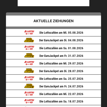
AKTUELLE ZIEHUNGEN
Die Lottozahlen am Mi. 05.08.2026
Der EuroJackpot am Di. 04.08.2026
Die Lottozahlen am Sa. 01.08.2026
Der EuroJackpot am Fr. 31.07.2026
Die Lottozahlen am Mi. 29.07.2026
Der EuroJackpot am Di. 28.07.2026
Die Lottozahlen am Sa. 25.07.2026
Der EuroJackpot am Fr. 24.07.2026
Die Lottozahlen am Mi. 22.07.2026
Die Lottozahlen am Sa. 18.07.2026