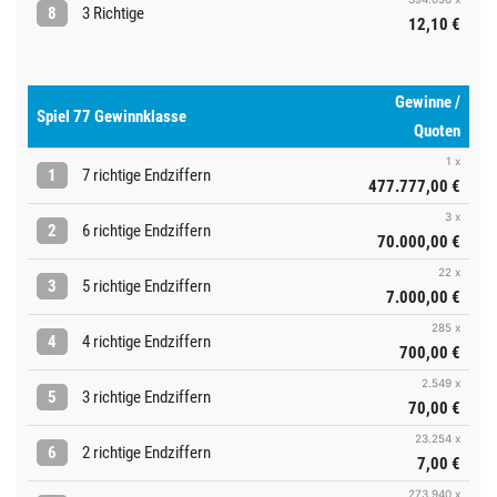
8
3 Richtige
12,10 €
Gewinne /
Spiel 77 Gewinnklasse
Quoten
1 x
1
7 richtige Endziffern
477.777,00 €
3 x
2
6 richtige Endziffern
70.000,00 €
22 x
3
5 richtige Endziffern
7.000,00 €
285 x
4
4 richtige Endziffern
700,00 €
2.549 x
5
3 richtige Endziffern
70,00 €
23.254 x
6
2 richtige Endziffern
7,00 €
273.940 x