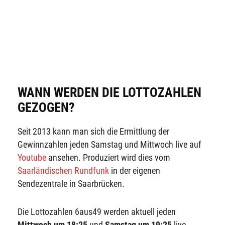
WANN WERDEN DIE LOTTOZAHLEN
GEZOGEN?
Seit 2013 kann man sich die Ermittlung der
Gewinnzahlen jeden Samstag und Mittwoch live auf
Youtube
ansehen. Produziert wird dies vom
Saarländischen Rundfunk
in der eigenen
Sendezentrale in Saarbrücken.
Die Lottozahlen 6aus49 werden aktuell jeden
Mittwoch um 18:25
und
Samstag um 19:25
live