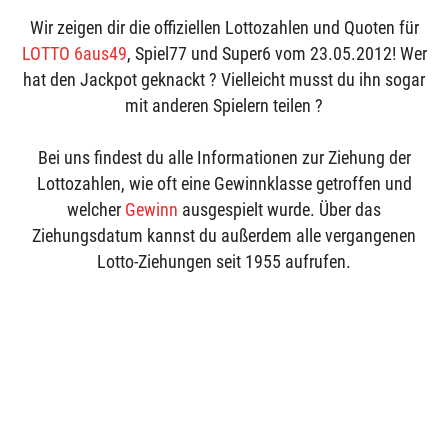
Wir zeigen dir die offiziellen Lottozahlen und Quoten für
LOTTO 6aus49
, Spiel77 und Super6 vom 23.05.2012! Wer
hat den Jackpot geknackt ? Vielleicht musst du ihn sogar
mit anderen Spielern teilen ?
Bei uns findest du alle Informationen zur Ziehung der
Lottozahlen, wie oft eine Gewinnklasse getroffen und
welcher
Gewinn
ausgespielt wurde. Über das
Ziehungsdatum kannst du außerdem alle vergangenen
Lotto-Ziehungen seit 1955 aufrufen.