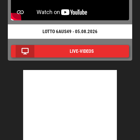
LOTTO 6AUS49 - 05.08.2026
LIVE-VIDEOS