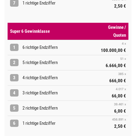
7
1 richtige Endziffer
2,50 €
Gewinne /
Super 6 Gewinnklasse
Quoten
4 x
1
6 richtige Endziffern
100.000,00 €
51 x
2
5 richtige Endziffern
6.666,00 €
385 x
3
4 richtige Endziffern
666,00 €
4.017 x
4
3 richtige Endziffern
66,00 €
39.461 x
5
2 richtige Endziffern
6,00 €
456.891 x
6
1 richtige Endziffer
2,50 €