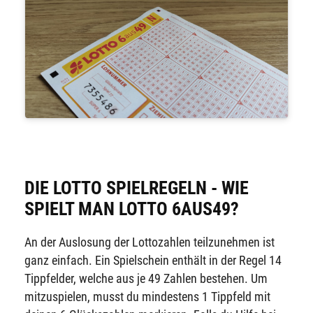
DIE LOTTO SPIELREGELN - WIE
SPIELT MAN LOTTO 6AUS49?
An der Auslosung der Lottozahlen teilzunehmen ist
ganz einfach. Ein Spielschein enthält in der Regel 14
Tippfelder, welche aus je 49 Zahlen bestehen. Um
mitzuspielen, musst du mindestens 1 Tippfeld mit