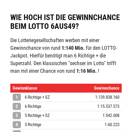
WIE HOCH IST DIE GEWINNCHANCE
BEIM LOTTO 6AUS49?
Die Lotteriegesellschaften werben mit einer
Gewinnchance von rund
1:140 Mio.
für den LOTTO-
Jackpot. Hierfür benötigt man 6 Richtige + die
Superzahl. Den klassischen "sechser im Lotto" trifft
man mit einer Chance von rund
1:16 Mio.
!
Gewinnklasse
Gewinnchance
1
6 Richtige + SZ
1:139.838.160
2
6 Richtige
1:15.537.573
3
5 Richtige + SZ
1:542.008
4
5 Richtige
1:60.223