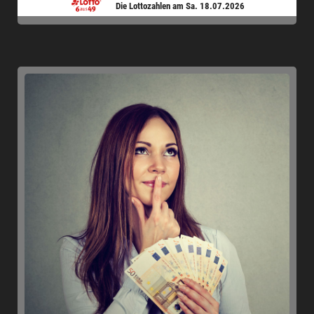
Die Lottozahlen am Sa. 18.07.2026