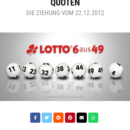
QUOTEN
DIE ZIEHUNG VOM 22.12.2012