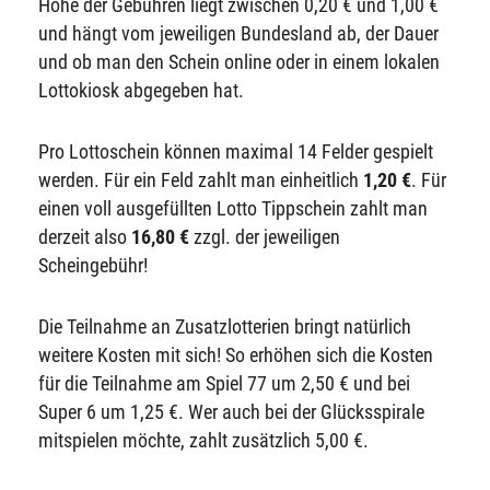
Höhe der Gebühren liegt zwischen 0,20 € und 1,00 €
und hängt vom jeweiligen Bundesland ab, der Dauer
und ob man den Schein online oder in einem lokalen
Lottokiosk abgegeben hat.
Pro Lottoschein können maximal 14 Felder gespielt
werden. Für ein Feld zahlt man einheitlich
1,20 €
. Für
einen voll ausgefüllten Lotto Tippschein zahlt man
derzeit also
16,80 €
zzgl. der jeweiligen
Scheingebühr!
Die Teilnahme an Zusatzlotterien bringt natürlich
weitere Kosten mit sich! So erhöhen sich die Kosten
für die Teilnahme am Spiel 77 um 2,50 € und bei
Super 6 um 1,25 €. Wer auch bei der Glücksspirale
mitspielen möchte, zahlt zusätzlich 5,00 €.