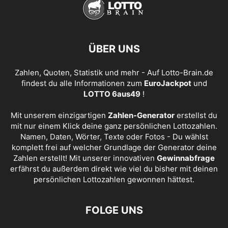
ÜBER UNS
Zahlen, Quoten, Statistik und mehr - Auf Lotto-Brain.de
findest du alle Informationen zum
EuroJackpot
und
LOTTO 6aus49
!
Mit unserem einzigartigen
Zahlen-Generator
erstellst du
mit nur einem Klick deine ganz persönlichen Lottozahlen.
Namen, Daten, Wörter, Texte oder Fotos - Du wählst
komplett frei auf welcher Grundlage der Generator deine
Zahlen erstellt! Mit unserer innovativen
Gewinnabfrage
erfährst du außerdem direkt wie viel du bisher mit deinen
persönlichen Lottozahlen gewonnen hättest.
FOLGE UNS