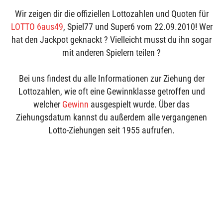
Wir zeigen dir die offiziellen Lottozahlen und Quoten für
LOTTO 6aus49
, Spiel77 und Super6 vom 22.09.2010! Wer
hat den Jackpot geknackt ? Vielleicht musst du ihn sogar
mit anderen Spielern teilen ?
Bei uns findest du alle Informationen zur Ziehung der
Lottozahlen, wie oft eine Gewinnklasse getroffen und
welcher
Gewinn
ausgespielt wurde. Über das
Ziehungsdatum kannst du außerdem alle vergangenen
Lotto-Ziehungen seit 1955 aufrufen.