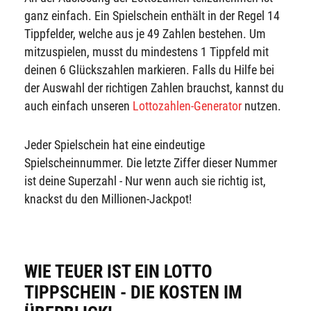
ganz einfach. Ein Spielschein enthält in der Regel 14
Tippfelder, welche aus je 49 Zahlen bestehen. Um
mitzuspielen, musst du mindestens 1 Tippfeld mit
deinen 6 Glückszahlen markieren. Falls du Hilfe bei
der Auswahl der richtigen Zahlen brauchst, kannst du
auch einfach unseren
Lottozahlen-Generator
nutzen.
Jeder Spielschein hat eine eindeutige
Spielscheinnummer. Die letzte Ziffer dieser Nummer
ist deine Superzahl - Nur wenn auch sie richtig ist,
knackst du den Millionen-Jackpot!
WIE TEUER IST EIN LOTTO
TIPPSCHEIN - DIE KOSTEN IM