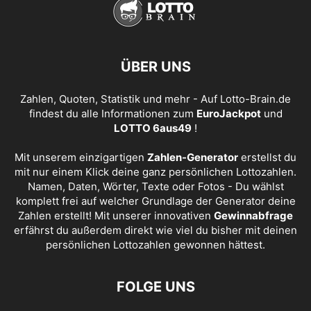
ÜBER UNS
Zahlen, Quoten, Statistik und mehr - Auf Lotto-Brain.de
findest du alle Informationen zum
EuroJackpot
und
LOTTO 6aus49
!
Mit unserem einzigartigen
Zahlen-Generator
erstellst du
mit nur einem Klick deine ganz persönlichen Lottozahlen.
Namen, Daten, Wörter, Texte oder Fotos - Du wählst
komplett frei auf welcher Grundlage der Generator deine
Zahlen erstellt! Mit unserer innovativen
Gewinnabfrage
erfährst du außerdem direkt wie viel du bisher mit deinen
persönlichen Lottozahlen gewonnen hättest.
FOLGE UNS