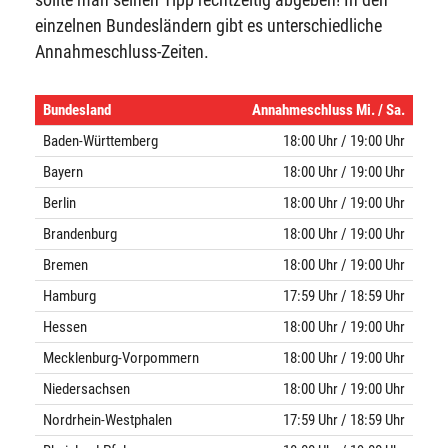
einzelnen Bundesländern gibt es unterschiedliche
Annahmeschluss-Zeiten.
Bundesland
Annahmeschluss Mi. / Sa.
Baden-Württemberg
18:00 Uhr / 19:00 Uhr
Bayern
18:00 Uhr / 19:00 Uhr
Berlin
18:00 Uhr / 19:00 Uhr
Brandenburg
18:00 Uhr / 19:00 Uhr
Bremen
18:00 Uhr / 19:00 Uhr
Hamburg
17:59 Uhr / 18:59 Uhr
Hessen
18:00 Uhr / 19:00 Uhr
Mecklenburg-Vorpommern
18:00 Uhr / 19:00 Uhr
Niedersachsen
18:00 Uhr / 19:00 Uhr
Nordrhein-Westphalen
17:59 Uhr / 18:59 Uhr