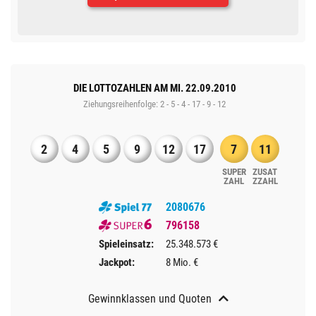
DIE LOTTOZAHLEN AM MI. 22.09.2010
Ziehungsreihenfolge: 2 - 5 - 4 - 17 - 9 - 12
2
4
5
9
12
17
7
11
SUPER​
ZUSAT
ZAHL
Z​ZAHL
2080676
796158
Spieleinsatz:
25.348.573 €
Jackpot:
8 Mio. €
Gewinnklassen und Quoten