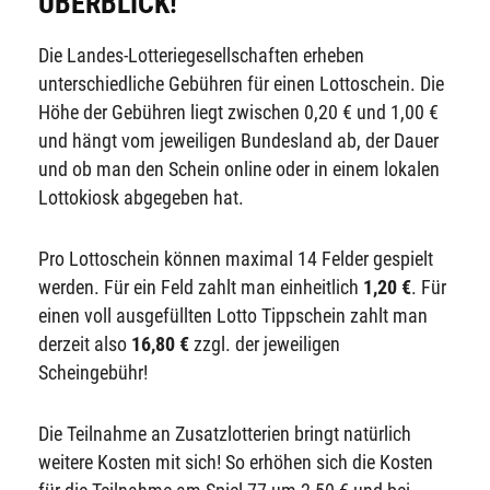
ÜBERBLICK!
Die Landes-Lotteriegesellschaften erheben
unterschiedliche Gebühren für einen Lottoschein. Die
Höhe der Gebühren liegt zwischen 0,20 € und 1,00 €
und hängt vom jeweiligen Bundesland ab, der Dauer
und ob man den Schein online oder in einem lokalen
Lottokiosk abgegeben hat.
Pro Lottoschein können maximal 14 Felder gespielt
werden. Für ein Feld zahlt man einheitlich
1,20 €
. Für
einen voll ausgefüllten Lotto Tippschein zahlt man
derzeit also
16,80 €
zzgl. der jeweiligen
Scheingebühr!
Die Teilnahme an Zusatzlotterien bringt natürlich
weitere Kosten mit sich! So erhöhen sich die Kosten