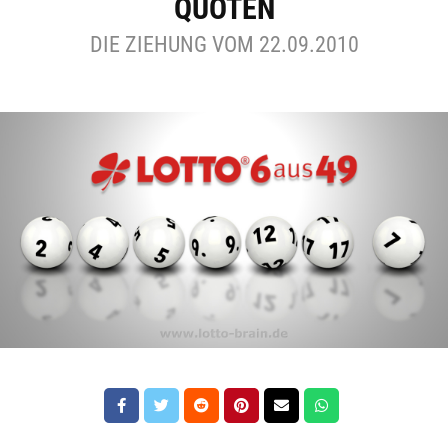
QUOTEN
DIE ZIEHUNG VOM 22.09.2010