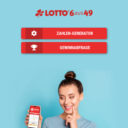
ZAHLEN-GENERATOR
GEWINNABFRAGE