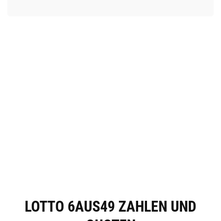
LOTTO 6AUS49 ZAHLEN UND