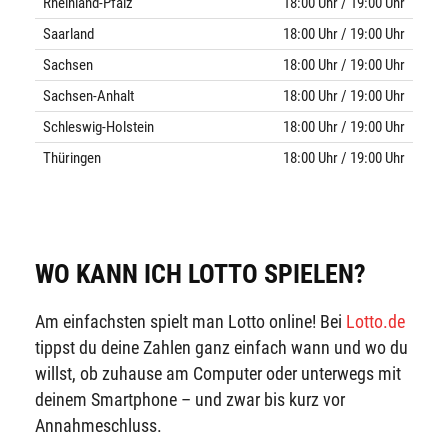
Rheinland-Pfalz
18:00 Uhr / 19:00 Uhr
Saarland
18:00 Uhr / 19:00 Uhr
Sachsen
18:00 Uhr / 19:00 Uhr
Sachsen-Anhalt
18:00 Uhr / 19:00 Uhr
Schleswig-Holstein
18:00 Uhr / 19:00 Uhr
Thüringen
18:00 Uhr / 19:00 Uhr
WO KANN ICH LOTTO SPIELEN?
Am einfachsten spielt man Lotto online! Bei
Lotto.de
tippst du deine Zahlen ganz einfach wann und wo du
willst, ob zuhause am Computer oder unterwegs mit
deinem Smartphone – und zwar bis kurz vor
Annahmeschluss.