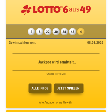
2
8
22
30
38
43
4
Gewinnzahlen vom:
08.08.2026
Jackpot wird ermittelt..
Chance 1:140 Mio
ALLE INFOS
JETZT SPIELEN!
Alle Angaben ohne Gewähr!