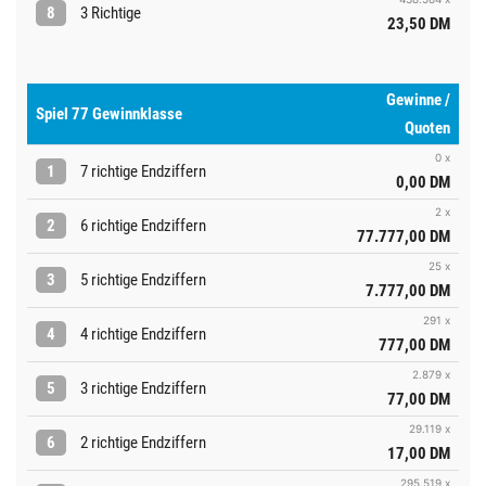
8
3 Richtige
23,50 DM
Gewinne /
Spiel 77 Gewinnklasse
Quoten
0 x
1
7 richtige Endziffern
0,00 DM
2 x
2
6 richtige Endziffern
77.777,00 DM
25 x
3
5 richtige Endziffern
7.777,00 DM
291 x
4
4 richtige Endziffern
777,00 DM
2.879 x
5
3 richtige Endziffern
77,00 DM
29.119 x
6
2 richtige Endziffern
17,00 DM
295.519 x