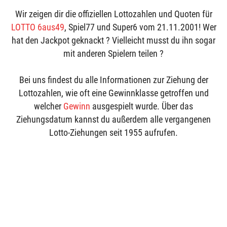
Wir zeigen dir die offiziellen Lottozahlen und Quoten für
LOTTO 6aus49
, Spiel77 und Super6 vom 21.11.2001! Wer
hat den Jackpot geknackt ? Vielleicht musst du ihn sogar
mit anderen Spielern teilen ?
Bei uns findest du alle Informationen zur Ziehung der
Lottozahlen, wie oft eine Gewinnklasse getroffen und
welcher
Gewinn
ausgespielt wurde. Über das
Ziehungsdatum kannst du außerdem alle vergangenen
Lotto-Ziehungen seit 1955 aufrufen.