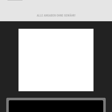
ALLE ANGABEN OHNE GEWÄHR!