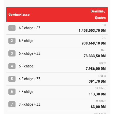
Gewinne /
Gewinnklasse
Quoten
1 x
1
6 Richtige + SZ
1.408.003,70 DM
2 x
2
6 Richtige
938.669,10 DM
16 x
3
5 Richtige + ZZ
73.333,50 DM
382 x
4
5 Richtige
7.986,00 DM
1.198 x
5
4 Richtige + ZZ
391,70 DM
22.764 x
6
4 Richtige
113,30 DM
31.096 x
7
3 Richtige + ZZ
83,00 DM
438.584 x