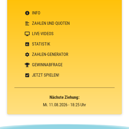
INFO
ZAHLEN UND QUOTEN
LIVE-VIDEOS
STATISTIK
ZAHLEN-GENERATOR
GEWINNABFRAGE
JETZT SPIELEN!
Nächste Ziehung:
Mi. 11.08.2026 - 18:25 Uhr