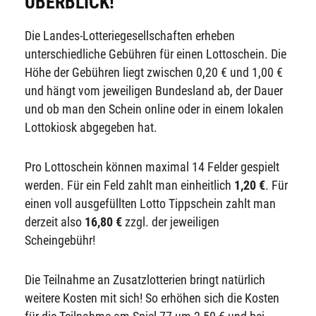
ÜBERBLICK!
Die Landes-Lotteriegesellschaften erheben
unterschiedliche Gebühren für einen Lottoschein. Die
Höhe der Gebühren liegt zwischen 0,20 € und 1,00 €
und hängt vom jeweiligen Bundesland ab, der Dauer
und ob man den Schein online oder in einem lokalen
Lottokiosk abgegeben hat.
Pro Lottoschein können maximal 14 Felder gespielt
werden. Für ein Feld zahlt man einheitlich
1,20 €
. Für
einen voll ausgefüllten Lotto Tippschein zahlt man
derzeit also
16,80 €
zzgl. der jeweiligen
Scheingebühr!
Die Teilnahme an Zusatzlotterien bringt natürlich
weitere Kosten mit sich! So erhöhen sich die Kosten