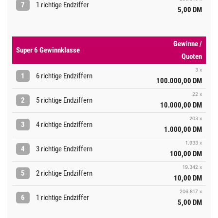
7
1 richtige Endziffer
5,00 DM
Gewinne /
Super 6 Gewinnklasse
Quoten
3 x
1
6 richtige Endziffern
100.000,00 DM
22 x
2
5 richtige Endziffern
10.000,00 DM
203 x
3
4 richtige Endziffern
1.000,00 DM
1.933 x
4
3 richtige Endziffern
100,00 DM
19.342 x
5
2 richtige Endziffern
10,00 DM
206.817 x
6
1 richtige Endziffer
5,00 DM