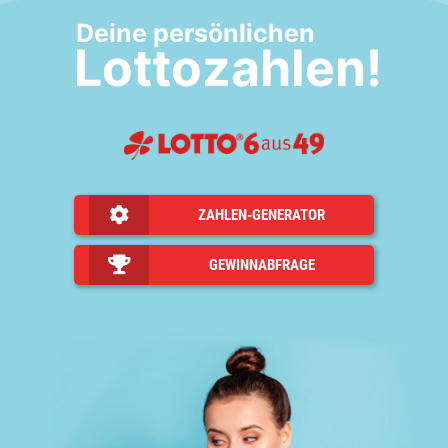
Deine persönlichen
Lottozahlen!
ZAHLEN-GENERATOR
GEWINNABFRAGE