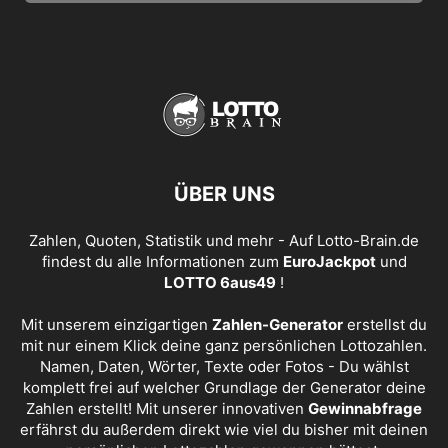
ÜBER UNS
Zahlen, Quoten, Statistik und mehr - Auf Lotto-Brain.de
findest du alle Informationen zum
EuroJackpot
und
LOTTO 6aus49
!
Mit unserem einzigartigen
Zahlen-Generator
erstellst du
mit nur einem Klick deine ganz persönlichen Lottozahlen.
Namen, Daten, Wörter, Texte oder Fotos - Du wählst
komplett frei auf welcher Grundlage der Generator deine
Zahlen erstellt! Mit unserer innovativen
Gewinnabfrage
erfährst du außerdem direkt wie viel du bisher mit deinen