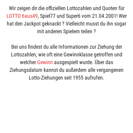
Wir zeigen dir die offiziellen Lottozahlen und Quoten für
LOTTO 6aus49
, Spiel77 und Super6 vom 21.04.2001! Wer
hat den Jackpot geknackt ? Vielleicht musst du ihn sogar
mit anderen Spielern teilen ?
Bei uns findest du alle Informationen zur Ziehung der
Lottozahlen, wie oft eine Gewinnklasse getroffen und
welcher
Gewinn
ausgespielt wurde. Über das
Ziehungsdatum kannst du außerdem alle vergangenen
Lotto-Ziehungen seit 1955 aufrufen.