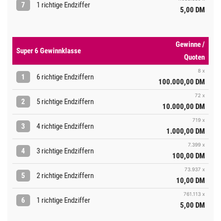
7
1 richtige Endziffer
5,00 DM
Gewinne /
Super 6 Gewinnklasse
Quoten
8 x
1
6 richtige Endziffern
100.000,00 DM
72 x
2
5 richtige Endziffern
10.000,00 DM
719 x
3
4 richtige Endziffern
1.000,00 DM
7.399 x
4
3 richtige Endziffern
100,00 DM
73.937 x
5
2 richtige Endziffern
10,00 DM
761.113 x
6
1 richtige Endziffer
5,00 DM