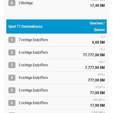
8
3 Richtige
17,40 DM
Gewinne /
Spiel 77 Gewinnklasse
Quoten
0 x
1
7 richtige Endziffern
0,00 DM
15 x
2
6 richtige Endziffern
77.777,00 DM
104 x
3
5 richtige Endziffern
7.777,00 DM
978 x
4
4 richtige Endziffern
777,00 DM
10.127 x
5
3 richtige Endziffern
77,00 DM
105.597 x
6
2 richtige Endziffern
17,00 DM
1.038.389 x