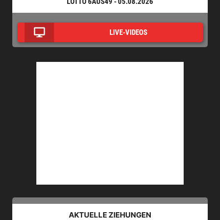
LOTTO 6AUS49 - 05.08.2026
LIVE-VIDEOS
AKTUELLE ZIEHUNGEN