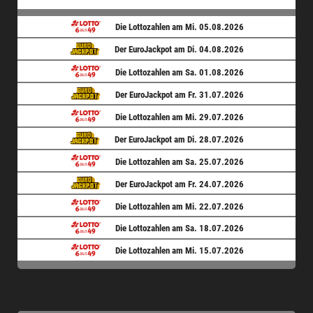
Die Lottozahlen am Mi. 05.08.2026
Der EuroJackpot am Di. 04.08.2026
Die Lottozahlen am Sa. 01.08.2026
Der EuroJackpot am Fr. 31.07.2026
Die Lottozahlen am Mi. 29.07.2026
Der EuroJackpot am Di. 28.07.2026
Die Lottozahlen am Sa. 25.07.2026
Der EuroJackpot am Fr. 24.07.2026
Die Lottozahlen am Mi. 22.07.2026
Die Lottozahlen am Sa. 18.07.2026
Die Lottozahlen am Mi. 15.07.2026