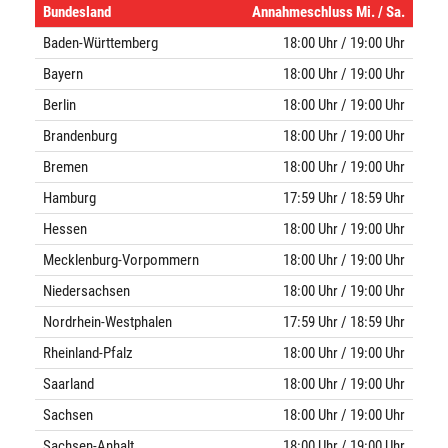
Bundesland
Annahmeschluss Mi. / Sa.
Baden-Württemberg
18:00 Uhr / 19:00 Uhr
Bayern
18:00 Uhr / 19:00 Uhr
Berlin
18:00 Uhr / 19:00 Uhr
Brandenburg
18:00 Uhr / 19:00 Uhr
Bremen
18:00 Uhr / 19:00 Uhr
Hamburg
17:59 Uhr / 18:59 Uhr
Hessen
18:00 Uhr / 19:00 Uhr
Mecklenburg-Vorpommern
18:00 Uhr / 19:00 Uhr
Niedersachsen
18:00 Uhr / 19:00 Uhr
Nordrhein-Westphalen
17:59 Uhr / 18:59 Uhr
Rheinland-Pfalz
18:00 Uhr / 19:00 Uhr
Saarland
18:00 Uhr / 19:00 Uhr
Sachsen
18:00 Uhr / 19:00 Uhr
Sachsen-Anhalt
18:00 Uhr / 19:00 Uhr