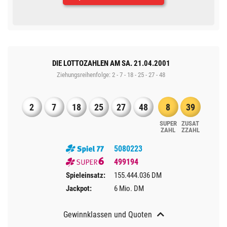
DIE LOTTOZAHLEN AM SA. 21.04.2001
Ziehungsreihenfolge: 2 - 7 - 18 - 25 - 27 - 48
2
7
18
25
27
48
8
39
SUPER​
ZUSAT
ZAHL
Z​ZAHL
5080223
499194
Spieleinsatz:
155.444.036 DM
Jackpot:
6 Mio. DM
Gewinnklassen und Quoten