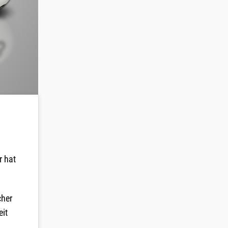
r hat
cher
it