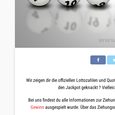
Wir zeigen dir die offiziellen Lottozahlen und Quo
den Jackpot geknackt ? Vielleic
Bei uns findest du alle Informationen zur Ziehu
Gewinn
ausgespielt wurde. Über das Ziehungs