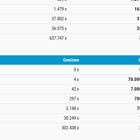
1.479 x
16
37.802 x
3
36.075 x
2
637.747 x
Gewinne
0 x
4 x
70.00
42 x
7.00
297 x
70
3.148 x
7
30.249 x
302.438 x