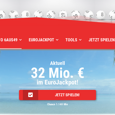
TO 6AUS49
EUROJACKPOT
TOOLS
JETZT SPIELEN
Aktuell
32 Mio. €
im EuroJackpot!
JETZT SPIELEN!
Chance 1:140 Mio