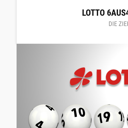
LOTTO 6AUS
DIE ZI