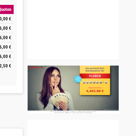
Quoten
0,00 €
6,00 €
6,00 €
6,00 €
6,00 €
2,50 €