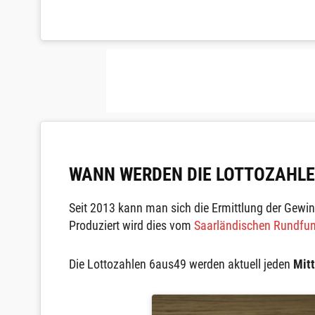
WANN WERDEN DIE LOTTOZAHL
Seit 2013 kann man sich die Ermittlung der Gewi
Produziert wird dies vom
Saarländischen Rundfu
Die Lottozahlen 6aus49 werden aktuell jeden
Mit