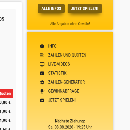
ALLE INFOS
JETZT SPIELEN!
05
Alle Angaben ohne Gewähr!
INFO
ZAHLEN UND QUOTEN
LIVE-VIDEOS
STATISTIK
ZAHLEN-GENERATOR
GEWINNABFRAGE
Quoten
JETZT SPIELEN!
0,00 €
1,90 €
4,90 €
Nächste Ziehung:
Sa. 08.08.2026 - 19:25 Uhr
1,60 €