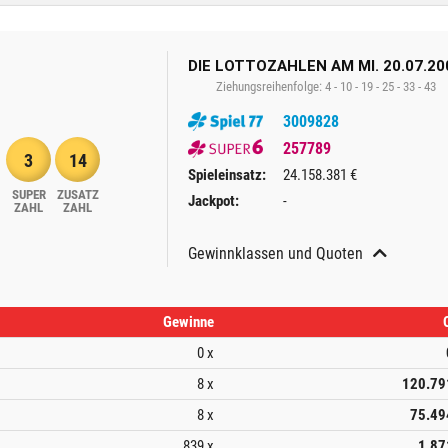
DIE LOTTOZAHLEN AM MI. 20.07.20
Ziehungsreihenfolge: 4 - 10 - 19 - 25 - 33 - 43
3009828
257789
3
14
Spieleinsatz:
24.158.381 €
SUPER​
ZUSATZ​
Jackpot:
-
ZAHL
ZAHL
Gewinnklassen und Quoten
Gewinne
0 x
8 x
120.79
8 x
75.49
839 x
1.87