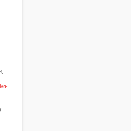
r,
len-
r