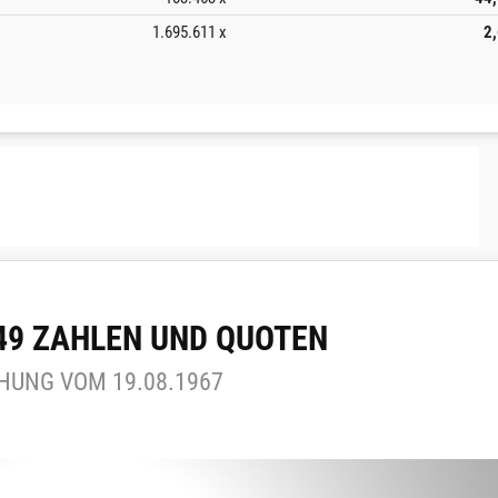
1.695.611 x
2
49 ZAHLEN UND QUOTEN
EHUNG VOM 19.08.1967