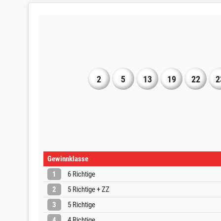
2
5
13
19
22
2
Gewinnklasse
1
6 Richtige
2
5 Richtige + ZZ
3
5 Richtige
4
4 Richtige