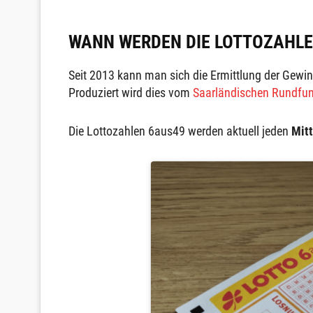
WANN WERDEN DIE LOTTOZAHL
Seit 2013 kann man sich die Ermittlung der Gewi
Produziert wird dies vom
Saarländischen Rundfu
Die Lottozahlen 6aus49 werden aktuell jeden
Mit