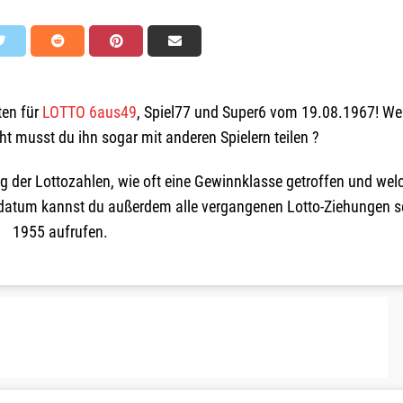
ten für
LOTTO 6aus49
, Spiel77 und Super6 vom 19.08.1967! We
ht musst du ihn sogar mit anderen Spielern teilen ?
ng der Lottozahlen, wie oft eine Gewinnklasse getroffen und wel
datum kannst du außerdem alle vergangenen Lotto-Ziehungen se
1955 aufrufen.