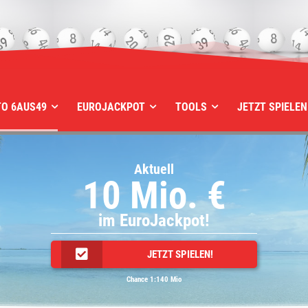
TO 6AUS49
EUROJACKPOT
TOOLS
JETZT SPIELEN
Aktuell
10 Mio. €
im EuroJackpot!
JETZT SPIELEN!
Chance 1:140 Mio