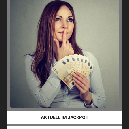
AKTUELL IM JACKPOT