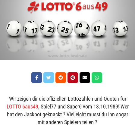
Wir zeigen dir die offiziellen Lottozahlen und Quoten für
LOTTO 6aus49
, Spiel77 und Super6 vom 18.10.1989! Wer
hat den Jackpot geknackt ? Vielleicht musst du ihn sogar
mit anderen Spielern teilen ?