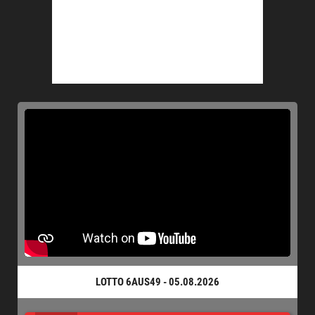
LOTTO 6AUS49 - 05.08.2026