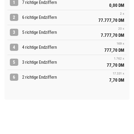
1
7 richtige Endziffern
0,00 DM
2 x
2
6 richtige Endziffern
77.777,70 DM
20 x
3
5 richtige Endziffern
7.777,70 DM
169 x
4
4 richtige Endziffern
777,70 DM
1.762 x
5
3 richtige Endziffern
77,70 DM
17.331 x
6
2 richtige Endziffern
7,70 DM