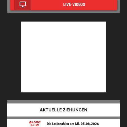
LIVE-VIDEOS
AKTUELLE ZIEHUNGEN
Die Lottozahlen am Mi. 05.08.2026