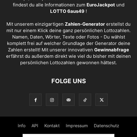
findest du alle Informationen zum
EuroJackpot
und
LOTTO 6aus49
!
Mit unserem einzigartigen
Zahlen-Generator
erstellst du
mit nur einem Klick deine ganz persönlichen Lottozahlen.
Namen, Daten, Wörter, Texte oder Fotos - Du wählst
komplett frei auf welcher Grundlage der Generator deine
Zahlen erstellt! Mit unserer innovativen
Gewinnabfrage
erfährst du außerdem direkt wie viel du bisher mit deinen
persönlichen Lottozahlen gewonnen hättest.
FOLGE UNS
Info
API
Kontakt
Impressum
Datenschutz