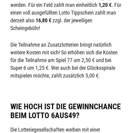
werden. Für ein Feld zahlt man einheitlich
1,20 €
. Für
einen voll ausgefüllten Lotto Tippschein zahlt man
derzeit also
16,80 €
zzgl. der jeweiligen
Scheingebühr!
Die Teilnahme an Zusatzlotterien bringt natürlich
weitere Kosten mit sich! So erhöhen sich die Kosten
für die Teilnahme am Spiel 77 um 2,50 € und bei
Super 6 um 1,25 €. Wer auch bei der Glücksspirale
mitspielen möchte, zahlt zusätzlich 5,00 €.
WIE HOCH IST DIE GEWINNCHANCE
BEIM LOTTO 6AUS49?
Die Lotteriegesellschaften werben mit einer