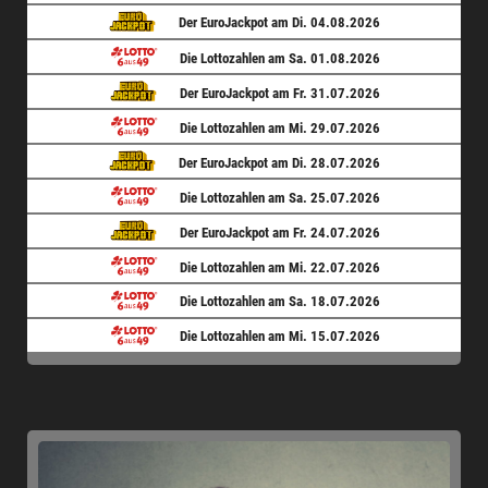
Der EuroJackpot am Di. 04.08.2026
Die Lottozahlen am Sa. 01.08.2026
Der EuroJackpot am Fr. 31.07.2026
Die Lottozahlen am Mi. 29.07.2026
Der EuroJackpot am Di. 28.07.2026
Die Lottozahlen am Sa. 25.07.2026
Der EuroJackpot am Fr. 24.07.2026
Die Lottozahlen am Mi. 22.07.2026
Die Lottozahlen am Sa. 18.07.2026
Die Lottozahlen am Mi. 15.07.2026