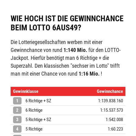
WIE HOCH IST DIE GEWINNCHANCE
BEIM LOTTO 6AUS49?
Die Lotteriegesellschaften werben mit einer
Gewinnchance von rund
1:140 Mio.
für den LOTTO-
Jackpot. Hierfür benötigt man 6 Richtige + die
Superzahl. Den klassischen "sechser im Lotto" trifft
man mit einer Chance von rund
1:16 Mio.
!
Gewinnklasse
Gewinnchance
1
6 Richtige + SZ
1:139.838.160
2
6 Richtige
1:15.537.573
3
5 Richtige + SZ
1:542.008
4
5 Richtige
1:60.223