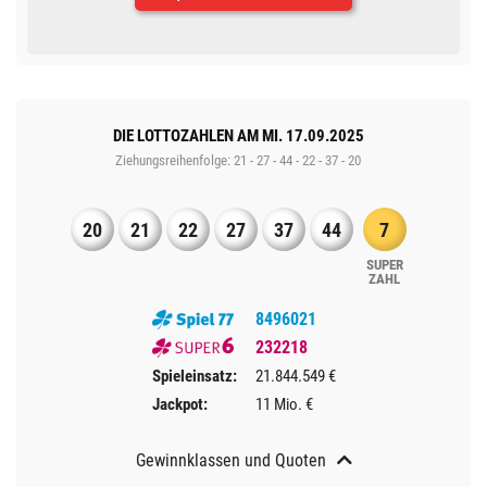
DIE LOTTOZAHLEN AM MI. 17.09.2025
Ziehungsreihenfolge: 21 - 27 - 44 - 22 - 37 - 20
20
21
22
27
37
44
7
SUPER​
ZAHL
8496021
232218
Spieleinsatz:
21.844.549 €
Jackpot:
11 Mio. €
Gewinnklassen und Quoten