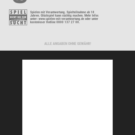
Spielen mit Verantwortung. Spielteilnahme ab 18
Jahren. Glückspiel kann süchtig machen. Mehr Infos
unter: www.spielen-mit-verantwortung.de oder unter
kostenloser Hotline 0800 137 27 00.
ALLE ANGABEN OHNE GEWÄHR!