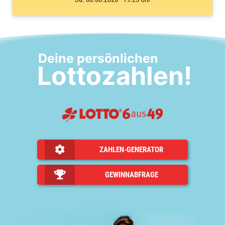
Deine persönlichen
Lottozahlen!
ZAHLEN-GENERATOR
GEWINNABFRAGE