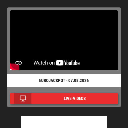
EUROJACKPOT - 07.08.2026
LIVE-VIDEOS