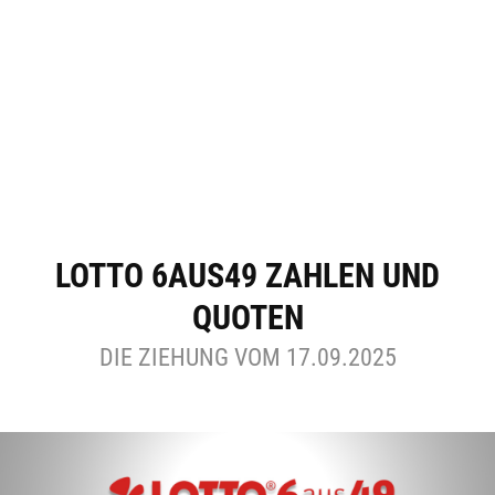
LOTTO 6AUS49 ZAHLEN UND
QUOTEN
DIE ZIEHUNG VOM 17.09.2025