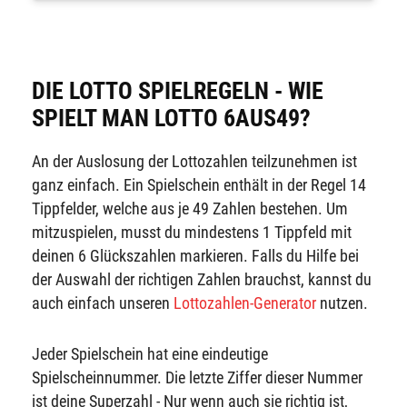
DIE LOTTO SPIELREGELN - WIE
SPIELT MAN LOTTO 6AUS49?
An der Auslosung der Lottozahlen teilzunehmen ist
ganz einfach. Ein Spielschein enthält in der Regel 14
Tippfelder, welche aus je 49 Zahlen bestehen. Um
mitzuspielen, musst du mindestens 1 Tippfeld mit
deinen 6 Glückszahlen markieren. Falls du Hilfe bei
der Auswahl der richtigen Zahlen brauchst, kannst du
auch einfach unseren
Lottozahlen-Generator
nutzen.
Jeder Spielschein hat eine eindeutige
Spielscheinnummer. Die letzte Ziffer dieser Nummer
ist deine Superzahl - Nur wenn auch sie richtig ist,