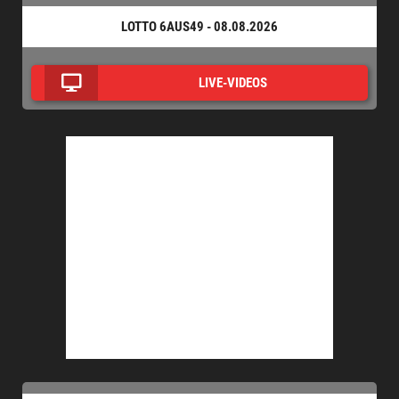
LOTTO 6AUS49 - 08.08.2026
LIVE-VIDEOS