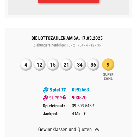
DIE LOTTOZAHLEN AM SA. 17.05.2025
Ziehungsreihenfolge: 15 - 21 - 34 - 4 - 12 - 36
4
12
15
21
34
36
9
SUPER​
ZAHL
0992663
903570
Spieleinsatz:
39.803.545 €
Jackpot:
4 Mio. €
Gewinnklassen und Quoten