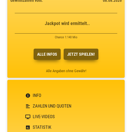
Gewinnzahlen vom:
08.08.2026
Jackpot wird ermittelt..
Chance 1:140 Mio
ALLE INFOS
JETZT SPIELEN!
Alle Angaben ohne Gewähr!
INFO
ZAHLEN UND QUOTEN
LIVE-VIDEOS
STATISTIK