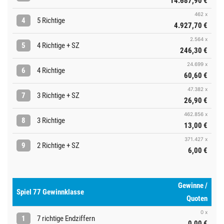
14.687,90 €
462 x
4
5 Richtige
4.927,70 €
2.564 x
5
4 Richtige + SZ
246,30 €
24.699 x
6
4 Richtige
60,60 €
47.382 x
7
3 Richtige + SZ
26,90 €
462.856 x
8
3 Richtige
13,00 €
371.427 x
9
2 Richtige + SZ
6,00 €
Gewinne /
Spiel 77 Gewinnklasse
Quoten
0 x
1
7 richtige Endziffern
0,00 €