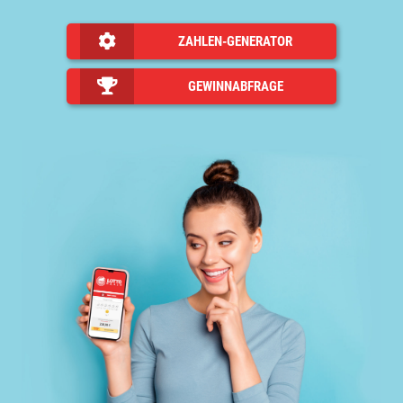
ZAHLEN-GENERATOR
GEWINNABFRAGE