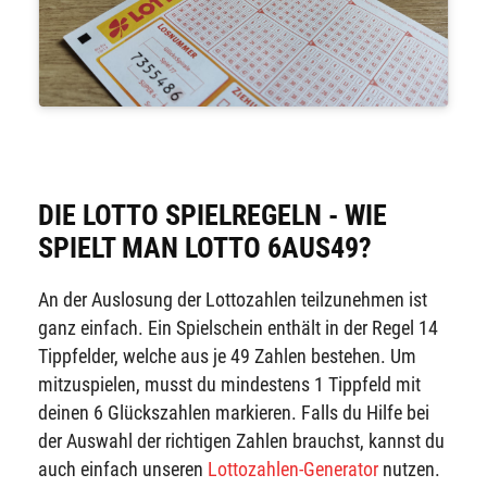
DIE LOTTO SPIELREGELN - WIE
SPIELT MAN LOTTO 6AUS49?
An der Auslosung der Lottozahlen teilzunehmen ist
ganz einfach. Ein Spielschein enthält in der Regel 14
Tippfelder, welche aus je 49 Zahlen bestehen. Um
mitzuspielen, musst du mindestens 1 Tippfeld mit
deinen 6 Glückszahlen markieren. Falls du Hilfe bei
der Auswahl der richtigen Zahlen brauchst, kannst du
auch einfach unseren
Lottozahlen-Generator
nutzen.