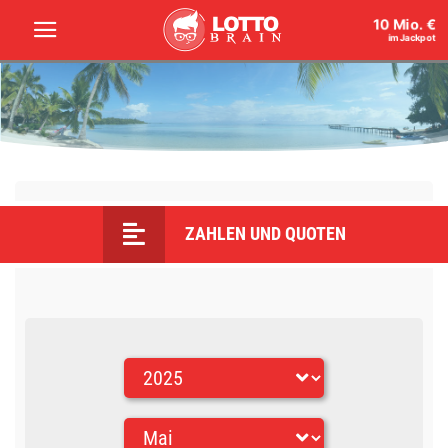
10 Mio. €
im Jackpot
ZAHLEN UND QUOTEN