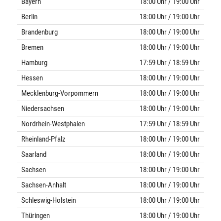
Bayern
18:00 Uhr / 19:00 Uhr
Berlin
18:00 Uhr / 19:00 Uhr
Brandenburg
18:00 Uhr / 19:00 Uhr
Bremen
18:00 Uhr / 19:00 Uhr
Hamburg
17:59 Uhr / 18:59 Uhr
Hessen
18:00 Uhr / 19:00 Uhr
Mecklenburg-Vorpommern
18:00 Uhr / 19:00 Uhr
Niedersachsen
18:00 Uhr / 19:00 Uhr
Nordrhein-Westphalen
17:59 Uhr / 18:59 Uhr
Rheinland-Pfalz
18:00 Uhr / 19:00 Uhr
Saarland
18:00 Uhr / 19:00 Uhr
Sachsen
18:00 Uhr / 19:00 Uhr
Sachsen-Anhalt
18:00 Uhr / 19:00 Uhr
Schleswig-Holstein
18:00 Uhr / 19:00 Uhr
Thüringen
18:00 Uhr / 19:00 Uhr