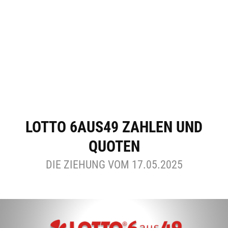
LOTTO 6AUS49 ZAHLEN UND
QUOTEN
DIE ZIEHUNG VOM 17.05.2025