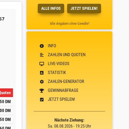
ALLE INFOS
JETZT SPIELEN!
57
Alle Angaben ohne Gewähr!
INFO
ZAHLEN UND QUOTEN
LIVE-VIDEOS
STATISTIK
ZAHLEN-GENERATOR
GEWINNABFRAGE
Quoten
JETZT SPIELEN!
,50 DM
,00 DM
,50 DM
Nächste Ziehung:
Sa. 08.08.2026 - 19:25 Uhr
,60 DM