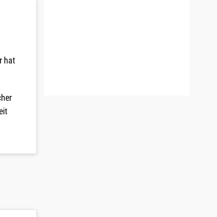
r hat
cher
it