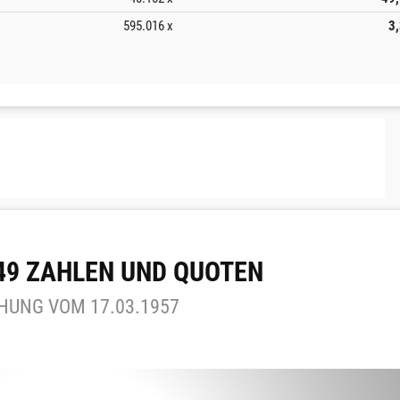
595.016 x
3
49 ZAHLEN UND QUOTEN
EHUNG VOM 17.03.1957