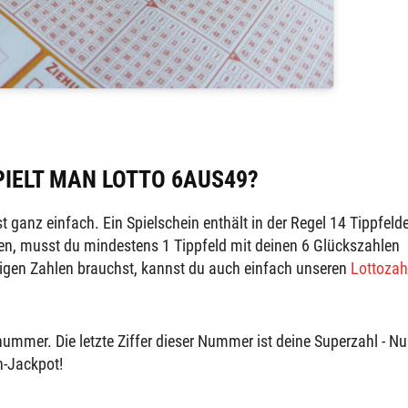
SPIELT MAN LOTTO 6AUS49?
 ganz einfach. Ein Spielschein enthält in der Regel 14 Tippfelde
en, musst du mindestens 1 Tippfeld mit deinen 6 Glückszahlen
htigen Zahlen brauchst, kannst du auch einfach unseren
Lottozah
nummer. Die letzte Ziffer dieser Nummer ist deine Superzahl - Nu
n-Jackpot!