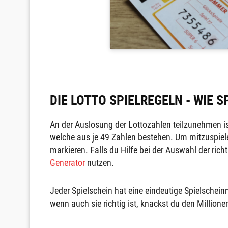
DIE LOTTO SPIELREGELN - WIE 
An der Auslosung der Lottozahlen teilzunehmen ist
welche aus je 49 Zahlen bestehen. Um mitzuspiel
markieren. Falls du Hilfe bei der Auswahl der ric
Generator
nutzen.
Jeder Spielschein hat eine eindeutige Spielschein
wenn auch sie richtig ist, knackst du den Millione