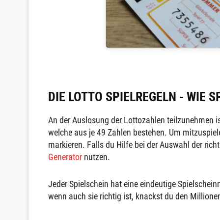
DIE LOTTO SPIELREGELN - WIE 
An der Auslosung der Lottozahlen teilzunehmen ist
welche aus je 49 Zahlen bestehen. Um mitzuspiel
markieren. Falls du Hilfe bei der Auswahl der ric
Generator
nutzen.
Jeder Spielschein hat eine eindeutige Spielschein
wenn auch sie richtig ist, knackst du den Millione