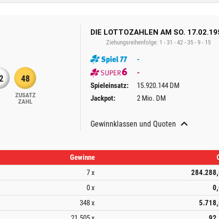
DIE LOTTOZAHLEN AM SO. 17.02.19
Ziehungsreihenfolge: 1 - 31 - 42 - 35 - 9 - 15
-
-
2
48
Spieleinsatz:
15.920.144 DM
ZUSATZ​
Jackpot:
2 Mio. DM
ZAHL
Gewinnklassen und Quoten
Gewinne
7 x
284.288
0 x
0
348 x
5.718
21.505 x
92