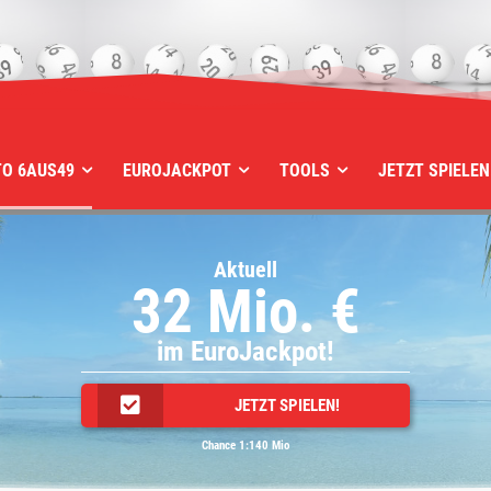
TO 6AUS49
EUROJACKPOT
TOOLS
JETZT SPIELEN
Aktuell
32 Mio. €
im EuroJackpot!
JETZT SPIELEN!
Chance 1:140 Mio