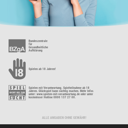
Bundeszentrale
für
Gesundheitliche
Aufklärung
Spielen ab 18 Jahren!
Spielen mit Verantwortung. Spielteilnahme ab 18
Jahren. Glückspiel kann süchtig machen. Mehr Infos
unter: www.spielen-mit-verantwortung.de oder unter
kostenloser Hotline 0800 137 27 00.
ALLE ANGABEN OHNE GEWÄHR!