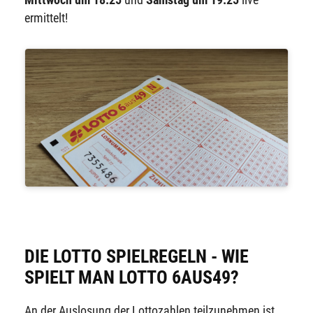
ermittelt!
DIE LOTTO SPIELREGELN - WIE
SPIELT MAN LOTTO 6AUS49?
An der Auslosung der Lottozahlen teilzunehmen ist