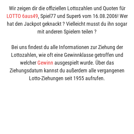
Wir zeigen dir die offiziellen Lottozahlen und Quoten für
LOTTO 6aus49
, Spiel77 und Super6 vom 16.08.2006! Wer
hat den Jackpot geknackt ? Vielleicht musst du ihn sogar
mit anderen Spielern teilen ?
Bei uns findest du alle Informationen zur Ziehung der
Lottozahlen, wie oft eine Gewinnklasse getroffen und
welcher
Gewinn
ausgespielt wurde. Über das
Ziehungsdatum kannst du außerdem alle vergangenen
Lotto-Ziehungen seit 1955 aufrufen.