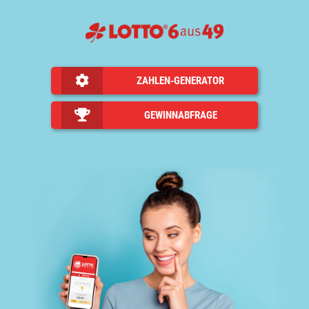
ZAHLEN-GENERATOR
GEWINNABFRAGE