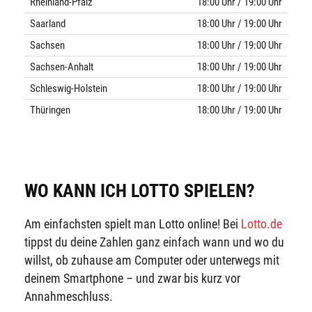
Rheinland-Pfalz
18:00 Uhr / 19:00 Uhr
Saarland
18:00 Uhr / 19:00 Uhr
Sachsen
18:00 Uhr / 19:00 Uhr
Sachsen-Anhalt
18:00 Uhr / 19:00 Uhr
Schleswig-Holstein
18:00 Uhr / 19:00 Uhr
Thüringen
18:00 Uhr / 19:00 Uhr
WO KANN ICH LOTTO SPIELEN?
Am einfachsten spielt man Lotto online! Bei
Lotto.de
tippst du deine Zahlen ganz einfach wann und wo du
willst, ob zuhause am Computer oder unterwegs mit
deinem Smartphone – und zwar bis kurz vor
Annahmeschluss.