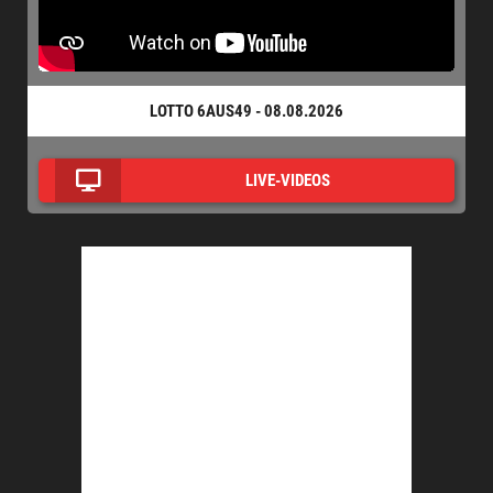
LOTTO 6AUS49 - 08.08.2026
LIVE-VIDEOS