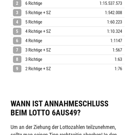
2
6 Richtige
1:15.537.573
3
5 Richtige + SZ
1:542.008
4
5 Richtige
1:60.223
5
4 Richtige + SZ
1:10.324
6
4 Richtige
1:1147
7
3 Richtige + SZ
1:567
8
3 Richtige
1:63
9
2 Richtige + SZ
1:76
WANN IST ANNAHMESCHLUSS
BEIM LOTTO 6AUS49?
Um an der Ziehung der Lottozahlen teilzunehmen,
sollte man seinen Tipp rechtzeitig abgeben! In den