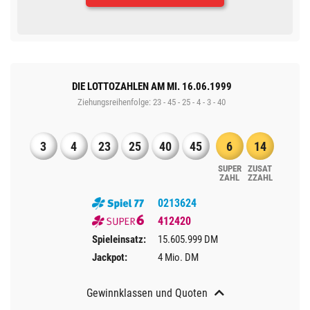
DIE LOTTOZAHLEN AM MI. 16.06.1999
Ziehungsreihenfolge: 23 - 45 - 25 - 4 - 3 - 40
3
4
23
25
40
45
6
14
SUPER​
ZUSAT
ZAHL
Z​ZAHL
0213624
412420
Spieleinsatz:
15.605.999 DM
Jackpot:
4 Mio. DM
Gewinnklassen und Quoten