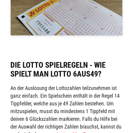
DIE LOTTO SPIELREGELN - WIE
SPIELT MAN LOTTO 6AUS49?
An der Auslosung der Lottozahlen teilzunehmen ist
ganz einfach. Ein Spielschein enthält in der Regel 14
Tippfelder, welche aus je 49 Zahlen bestehen. Um
mitzuspielen, musst du mindestens 1 Tippfeld mit
deinen 6 Glückszahlen markieren. Falls du Hilfe bei
der Auswahl der richtigen Zahlen brauchst, kannst du