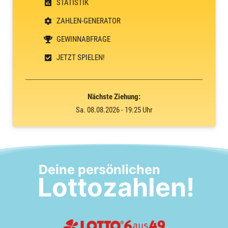
STATISTIK
ZAHLEN-GENERATOR
GEWINNABFRAGE
JETZT SPIELEN!
Nächste Ziehung:
Sa. 08.08.2026 - 19:25 Uhr
Deine persönlichen
Lottozahlen!