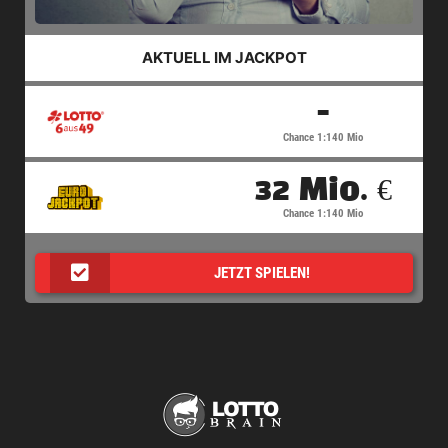
AKTUELL IM JACKPOT
-
Chance 1:140 Mio
32 Mio. €
Chance 1:140 Mio
JETZT SPIELEN!