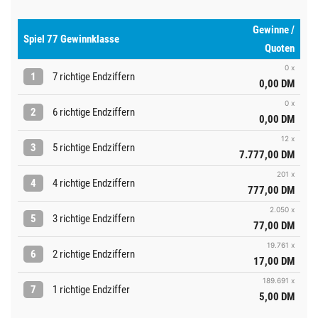
Gewinne /
Spiel 77 Gewinnklasse
Quoten
0 x
1
7 richtige Endziffern
0,00 DM
0 x
2
6 richtige Endziffern
0,00 DM
12 x
3
5 richtige Endziffern
7.777,00 DM
201 x
4
4 richtige Endziffern
777,00 DM
2.050 x
5
3 richtige Endziffern
77,00 DM
19.761 x
6
2 richtige Endziffern
17,00 DM
189.691 x
7
1 richtige Endziffer
5,00 DM