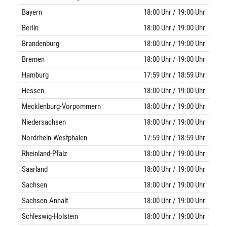
Bayern
18:00 Uhr / 19:00 Uhr
Berlin
18:00 Uhr / 19:00 Uhr
Brandenburg
18:00 Uhr / 19:00 Uhr
Bremen
18:00 Uhr / 19:00 Uhr
Hamburg
17:59 Uhr / 18:59 Uhr
Hessen
18:00 Uhr / 19:00 Uhr
Mecklenburg-Vorpommern
18:00 Uhr / 19:00 Uhr
Niedersachsen
18:00 Uhr / 19:00 Uhr
Nordrhein-Westphalen
17:59 Uhr / 18:59 Uhr
Rheinland-Pfalz
18:00 Uhr / 19:00 Uhr
Saarland
18:00 Uhr / 19:00 Uhr
Sachsen
18:00 Uhr / 19:00 Uhr
Sachsen-Anhalt
18:00 Uhr / 19:00 Uhr
Schleswig-Holstein
18:00 Uhr / 19:00 Uhr