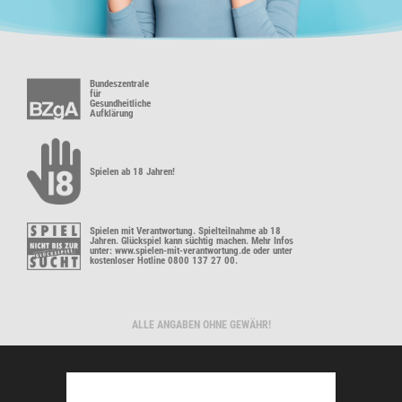
Bundeszentrale
für
Gesundheitliche
Aufklärung
Spielen ab 18 Jahren!
Spielen mit Verantwortung. Spielteilnahme ab 18
Jahren. Glückspiel kann süchtig machen. Mehr Infos
unter: www.spielen-mit-verantwortung.de oder unter
kostenloser Hotline 0800 137 27 00.
ALLE ANGABEN OHNE GEWÄHR!