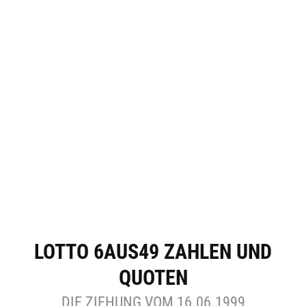
LOTTO 6AUS49 ZAHLEN UND
QUOTEN
DIE ZIEHUNG VOM 16.06.1999