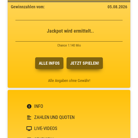
Gewinnzahlen vom:
05.08.2026
Jackpot wird ermittelt..
Chance 1:140 Mio
ALLE INFOS
JETZT SPIELEN!
Alle Angaben ohne Gewähr!
INFO
ZAHLEN UND QUOTEN
LIVE-VIDEOS