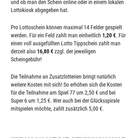
und ob man den Schein online oder in einem lokalen
Lottokiosk abgegeben hat.
Pro Lottoschein können maximal 14 Felder gespielt
werden. Für ein Feld zahlt man einheitlich
1,20 €
. Für
einen voll ausgefüllten Lotto Tippschein zahlt man
derzeit also
16,80 €
zzgl. der jeweiligen
Scheingebühr!
Die Teilnahme an Zusatzlotterien bringt natürlich
weitere Kosten mit sich! So erhöhen sich die Kosten
für die Teilnahme am Spiel 77 um 2,50 € und bei
Super 6 um 1,25 €. Wer auch bei der Glücksspirale
mitspielen möchte, zahlt zusätzlich 5,00 €.