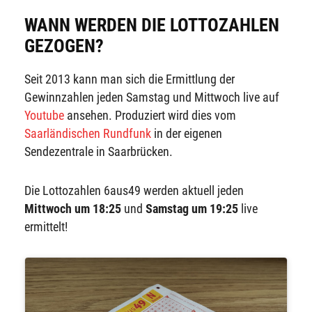
WANN WERDEN DIE LOTTOZAHLEN
GEZOGEN?
Seit 2013 kann man sich die Ermittlung der
Gewinnzahlen jeden Samstag und Mittwoch live auf
Youtube
ansehen. Produziert wird dies vom
Saarländischen Rundfunk
in der eigenen
Sendezentrale in Saarbrücken.
Die Lottozahlen 6aus49 werden aktuell jeden
Mittwoch um 18:25
und
Samstag um 19:25
live
ermittelt!