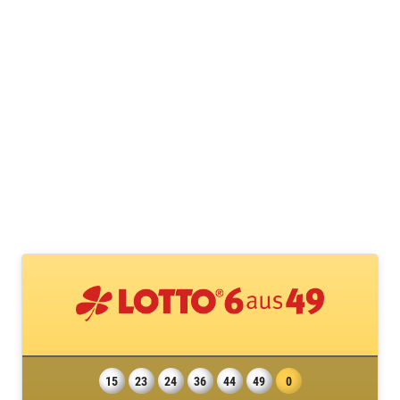
15
23
24
36
44
49
0