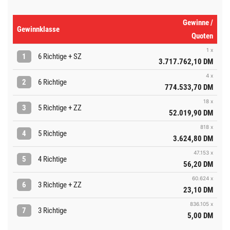
Gewinne /
Gewinnklasse
Quoten
1 x
1
6 Richtige + SZ
3.717.762,10 DM
4 x
2
6 Richtige
774.533,70 DM
18 x
3
5 Richtige + ZZ
52.019,90 DM
818 x
4
5 Richtige
3.624,80 DM
47.153 x
5
4 Richtige
56,20 DM
60.624 x
6
3 Richtige + ZZ
23,10 DM
836.105 x
7
3 Richtige
5,00 DM