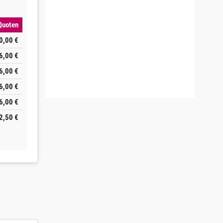
Quoten
0,00 €
6,00 €
6,00 €
6,00 €
6,00 €
2,50 €