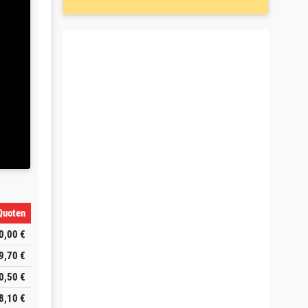
Quoten
0,00 €
9,70 €
0,50 €
8,10 €