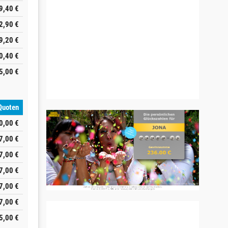
9,40 €
2,90 €
9,20 €
0,40 €
5,00 €
Quoten
0,00 €
7,00 €
7,00 €
7,00 €
7,00 €
7,00 €
5,00 €