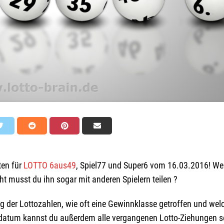
ten für
LOTTO 6aus49
, Spiel77 und Super6 vom 16.03.2016! We
ht musst du ihn sogar mit anderen Spielern teilen ?
ng der Lottozahlen, wie oft eine Gewinnklasse getroffen und wel
datum kannst du außerdem alle vergangenen Lotto-Ziehungen se