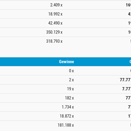
2.409 x
16
18.992 x
4
42.490 x
1
350.129 x
1
318.793 x
Gewinne
0 x
2 x
77.77
19 x
7.77
182 x
77
1.734 x
7
18.872 x
1
181.188 x