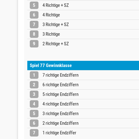
5
4 Richtige + SZ
6
4 Richtige
7
3 Richtige + SZ
8
3 Richtige
9
2 Richtige + SZ
Spiel 77 Gewinnklasse
1
7 richtige Endziffern
2
6 richtige Endziffern
3
5 richtige Endziffern
4
4 richtige Endziffern
5
3 richtige Endziffern
6
2 richtige Endziffern
7
1 richtige Endziffer