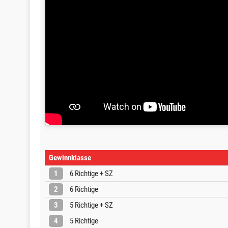
Gewinnklasse
1
6 Richtige + SZ
2
6 Richtige
3
5 Richtige + SZ
4
5 Richtige