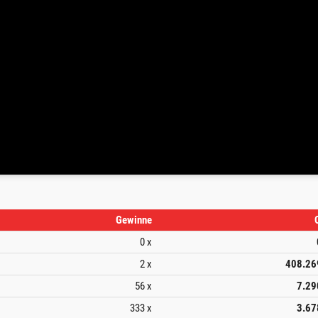
Gewinne
0 x
2 x
408.26
56 x
7.29
333 x
3.67