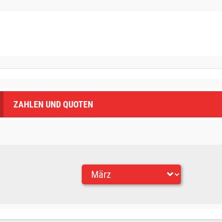
ZAHLEN UND QUOTEN