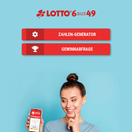
ZAHLEN-GENERATOR
GEWINNABFRAGE