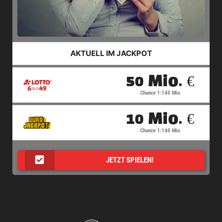
AKTUELL IM JACKPOT
50 Mio. €
Chance 1:140 Mio
10 Mio. €
Chance 1:140 Mio
JETZT SPIELEN!