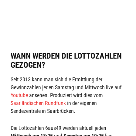
WANN WERDEN DIE LOTTOZAHLEN
GEZOGEN?
Seit 2013 kann man sich die Ermittlung der
Gewinnzahlen jeden Samstag und Mittwoch live auf
Youtube
ansehen. Produziert wird dies vom
Saarländischen Rundfunk
in der eigenen
Sendezentrale in Saarbrücken.
Die Lottozahlen 6aus49 werden aktuell jeden
Mittwoch um 18:25
und
Samstag um 19:25
live