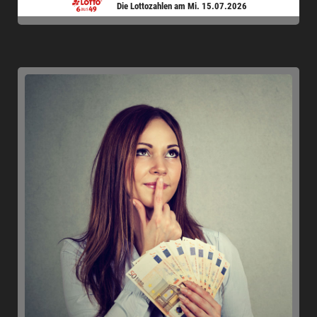
Die Lottozahlen am Mi. 15.07.2026