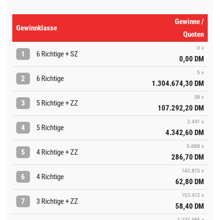
Gewinne /
Gewinnklasse
Quoten
0 x
1
6 Richtige + SZ
0,00 DM
5 x
2
6 Richtige
1.304.674,30 DM
38 x
3
5 Richtige + ZZ
107.292,20 DM
2.441 x
4
5 Richtige
4.342,60 DM
5.688 x
5
4 Richtige + ZZ
286,70 DM
142.815 x
6
4 Richtige
62,80 DM
153.412 x
7
3 Richtige + ZZ
58,40 DM
2.237.485 x