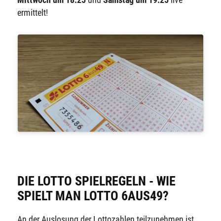
ermittelt!
DIE LOTTO SPIELREGELN - WIE
SPIELT MAN LOTTO 6AUS49?
An der Auslosung der Lottozahlen teilzunehmen ist