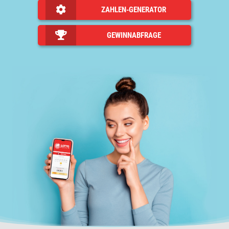
ZAHLEN-GENERATOR
GEWINNABFRAGE