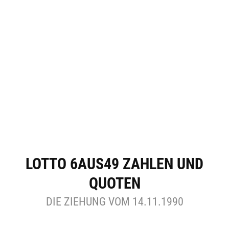
LOTTO 6AUS49 ZAHLEN UND
QUOTEN
DIE ZIEHUNG VOM 14.11.1990