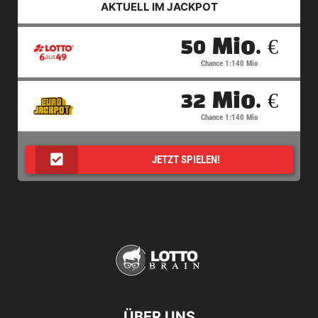
AKTUELL IM JACKPOT
50 Mio. €
Chance 1:140 Mio
32 Mio. €
Chance 1:140 Mio
JETZT SPIELEN!
ÜBER UNS