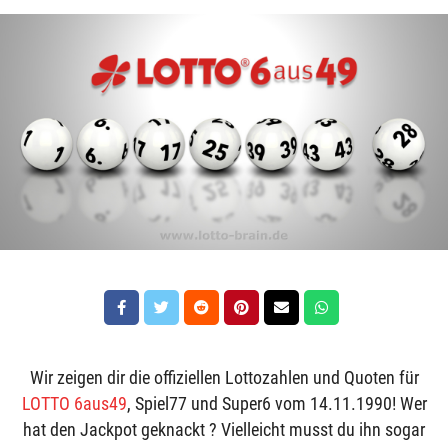
Wir zeigen dir die offiziellen Lottozahlen und Quoten für
LOTTO 6aus49
, Spiel77 und Super6 vom 14.11.1990! Wer
hat den Jackpot geknackt ? Vielleicht musst du ihn sogar