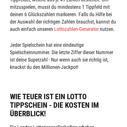
mitzuspielen, musst du mindestens 1 Tippfeld mit
deinen 6 Glückszahlen markieren. Falls du Hilfe bei
der Auswahl der richtigen Zahlen brauchst, kannst du
auch einfach unseren
Lottozahlen-Generator
nutzen.
Jeder Spielschein hat eine eindeutige
Spielscheinnummer. Die letzte Ziffer dieser Nummer
ist deine Superzahl - Nur wenn auch sie richtig ist,
knackst du den Millionen-Jackpot!
WIE TEUER IST EIN LOTTO
TIPPSCHEIN - DIE KOSTEN IM
ÜBERBLICK!