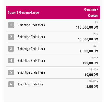
Gewinne /
Super 6 Gewinnklasse
Quoten
2 x
1
6 richtige Endziffern
100.000,00 DM
25 x
2
5 richtige Endziffern
10.000,00 DM
159 x
3
4 richtige Endziffern
1.000,00 DM
1.424 x
4
3 richtige Endziffern
100,00 DM
14.100 x
5
2 richtige Endziffern
10,00 DM
140.015 x
6
1 richtige Endziffer
5,00 DM