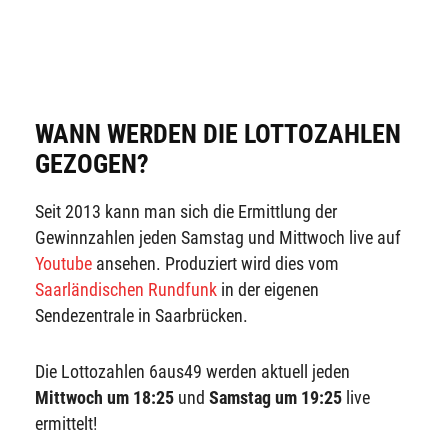
WANN WERDEN DIE LOTTOZAHLEN
GEZOGEN?
Seit 2013 kann man sich die Ermittlung der
Gewinnzahlen jeden Samstag und Mittwoch live auf
Youtube
ansehen. Produziert wird dies vom
Saarländischen Rundfunk
in der eigenen
Sendezentrale in Saarbrücken.
Die Lottozahlen 6aus49 werden aktuell jeden
Mittwoch um 18:25
und
Samstag um 19:25
live
ermittelt!