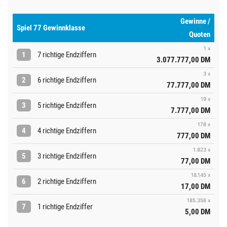
Gewinne /
Spiel 77 Gewinnklasse
Quoten
1 x
1
7 richtige Endziffern
3.077.777,00 DM
3 x
2
6 richtige Endziffern
77.777,00 DM
19 x
3
5 richtige Endziffern
7.777,00 DM
178 x
4
4 richtige Endziffern
777,00 DM
1.823 x
5
3 richtige Endziffern
77,00 DM
18.145 x
6
2 richtige Endziffern
17,00 DM
185.356 x
7
1 richtige Endziffer
5,00 DM