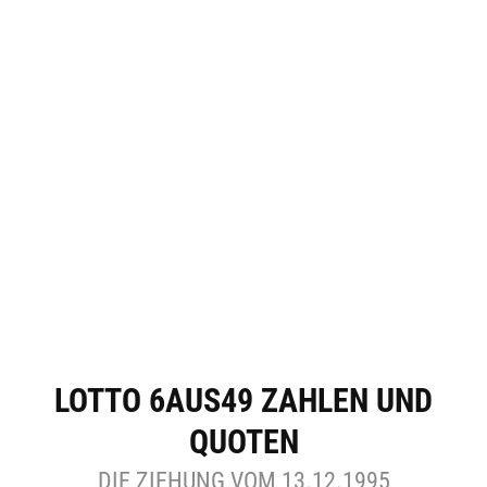
LOTTO 6AUS49 ZAHLEN UND
QUOTEN
DIE ZIEHUNG VOM 13.12.1995