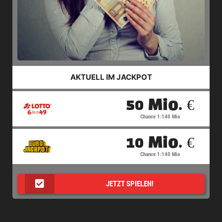
AKTUELL IM JACKPOT
50 Mio. €
Chance 1:140 Mio
10 Mio. €
Chance 1:140 Mio
JETZT SPIELEN!