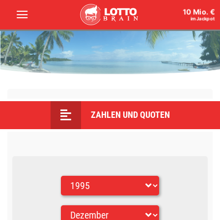
10 Mio. €
im Jackpot
ZAHLEN UND QUOTEN