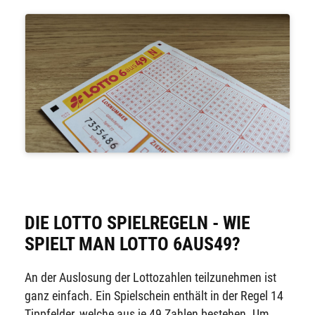
DIE LOTTO SPIELREGELN - WIE
SPIELT MAN LOTTO 6AUS49?
An der Auslosung der Lottozahlen teilzunehmen ist
ganz einfach. Ein Spielschein enthält in der Regel 14
Tippfelder, welche aus je 49 Zahlen bestehen. Um