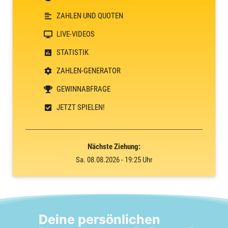
ZAHLEN UND QUOTEN
LIVE-VIDEOS
STATISTIK
ZAHLEN-GENERATOR
GEWINNABFRAGE
JETZT SPIELEN!
Nächste Ziehung:
Sa. 08.08.2026 - 19:25 Uhr
Deine persönlichen