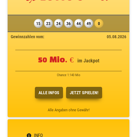
15
23
24
36
44
49
0
Gewinnzahlen vom:
05.08.2026
50 Mio. €
im Jackpot
Chance 1:140 Mio
ALLE INFOS
JETZT SPIELEN!
Alle Angaben ohne Gewähr!
INFO