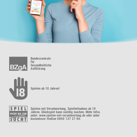
Bundeszentrale
für
Gesundheitliche
Aufklärung
Spielen ab 18 Jahren!
Spielen mit Verantwortung. Spielteilnahme ab 18
Jahren. Glückspiel kann süchtig machen. Mehr Infos
unter: www.spielen-mit-verantwortung.de oder unter
kostenloser Hotline 0800 137 27 00.