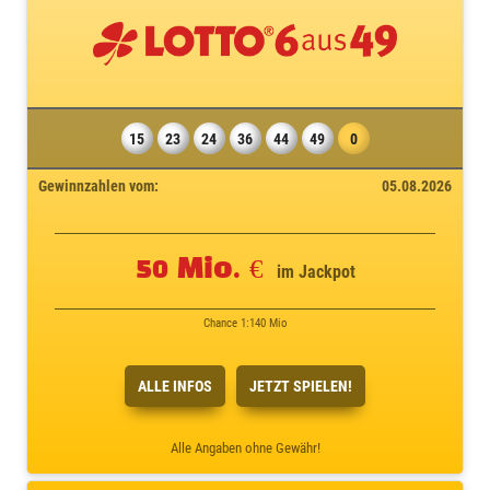
15
23
24
36
44
49
0
Gewinnzahlen vom:
05.08.2026
50 Mio. €
im Jackpot
Chance 1:140 Mio
ALLE INFOS
JETZT SPIELEN!
Alle Angaben ohne Gewähr!