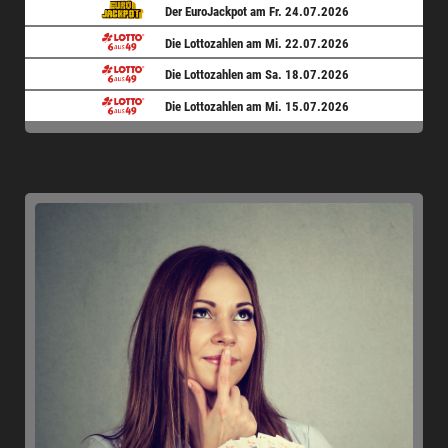
Der EuroJackpot am Fr. 24.07.2026
Die Lottozahlen am Mi. 22.07.2026
Die Lottozahlen am Sa. 18.07.2026
Die Lottozahlen am Mi. 15.07.2026