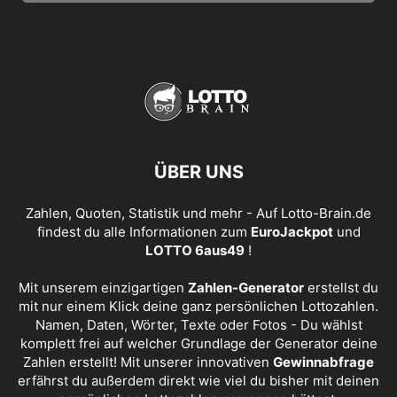
ÜBER UNS
Zahlen, Quoten, Statistik und mehr - Auf Lotto-Brain.de
findest du alle Informationen zum
EuroJackpot
und
LOTTO 6aus49
!
Mit unserem einzigartigen
Zahlen-Generator
erstellst du
mit nur einem Klick deine ganz persönlichen Lottozahlen.
Namen, Daten, Wörter, Texte oder Fotos - Du wählst
komplett frei auf welcher Grundlage der Generator deine
Zahlen erstellt! Mit unserer innovativen
Gewinnabfrage
erfährst du außerdem direkt wie viel du bisher mit deinen