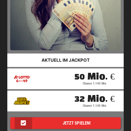
AKTUELL IM JACKPOT
50 Mio. €
Chance 1:140 Mio
32 Mio. €
Chance 1:140 Mio
JETZT SPIELEN!