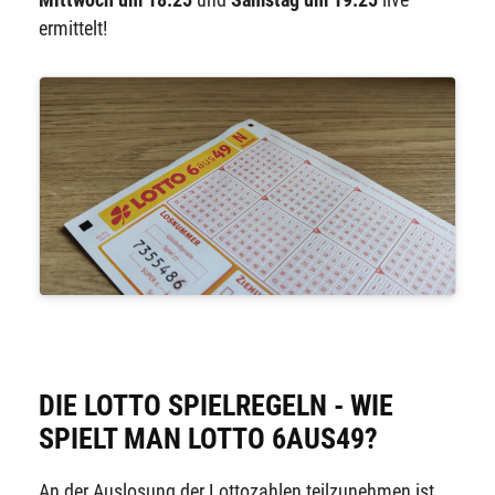
ermittelt!
DIE LOTTO SPIELREGELN - WIE
SPIELT MAN LOTTO 6AUS49?
An der Auslosung der Lottozahlen teilzunehmen ist