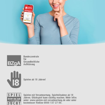
Bundeszentrale
für
Gesundheitliche
Aufklärung
Spielen ab 18 Jahren!
Spielen mit Verantwortung. Spielteilnahme ab 18
Jahren. Glückspiel kann süchtig machen. Mehr Infos
unter: www.spielen-mit-verantwortung.de oder unter
kostenloser Hotline 0800 137 27 00.