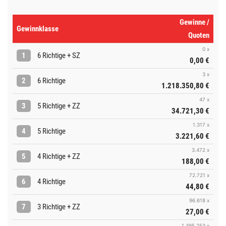
Gewinne /
Gewinnklasse
Quoten
0 x
1
6 Richtige + SZ
0,00 €
3 x
2
6 Richtige
1.218.350,80 €
47 x
3
5 Richtige + ZZ
34.721,30 €
1.317 x
4
5 Richtige
3.221,60 €
3.472 x
5
4 Richtige + ZZ
188,00 €
72.721 x
6
4 Richtige
44,80 €
96.618 x
7
3 Richtige + ZZ
27,00 €
1.395.253 x