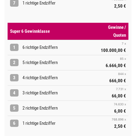
7
1 richtige Endziffer
2,50 €
Gewinne /
Super 6 Gewinnklasse
Quoten
7 x
1
6 richtige Endziffern
100.000,00 €
85 x
2
5 richtige Endziffern
6.666,00 €
844 x
3
4 richtige Endziffern
666,00 €
7.731 x
4
3 richtige Endziffern
66,00 €
74.630 x
5
2 richtige Endziffern
6,00 €
768.896 x
6
1 richtige Endziffer
2,50 €