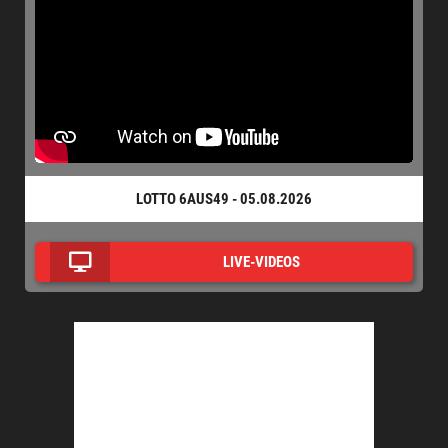
LOTTO 6AUS49 - 05.08.2026
LIVE-VIDEOS