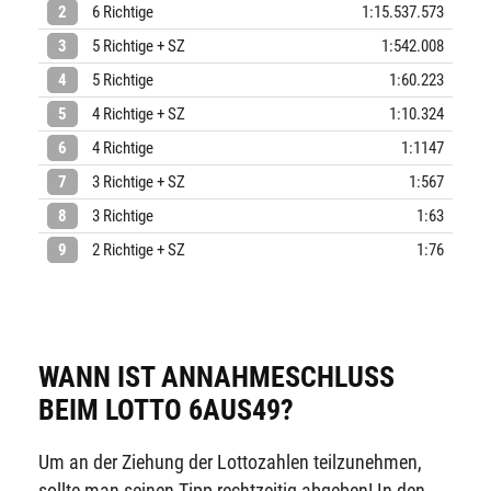
2
6 Richtige
1:15.537.573
3
5 Richtige + SZ
1:542.008
4
5 Richtige
1:60.223
5
4 Richtige + SZ
1:10.324
6
4 Richtige
1:1147
7
3 Richtige + SZ
1:567
8
3 Richtige
1:63
9
2 Richtige + SZ
1:76
WANN IST ANNAHMESCHLUSS
BEIM LOTTO 6AUS49?
Um an der Ziehung der Lottozahlen teilzunehmen,
sollte man seinen Tipp rechtzeitig abgeben! In den