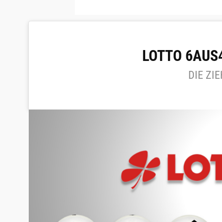
LOTTO 6AUS
DIE ZI