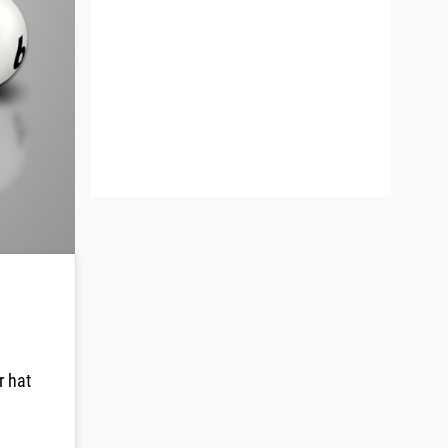
r hat