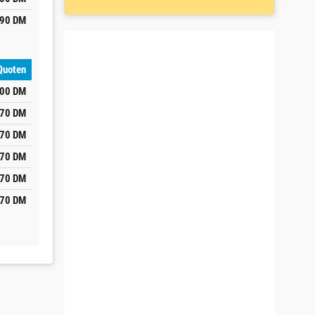
,90 DM
Quoten
,00 DM
,70 DM
,70 DM
,70 DM
,70 DM
,70 DM