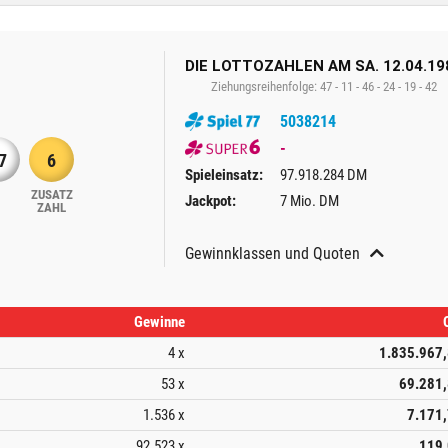
DIE LOTTOZAHLEN AM SA. 12.04.19
Ziehungsreihenfolge: 47 - 11 - 46 - 24 - 19 - 42
5038214
-
7
6
Spieleinsatz:
97.918.284 DM
ZUSATZ​
Jackpot:
7 Mio. DM
ZAHL
Gewinnklassen und Quoten
Gewinne
4 x
1.835.967
53 x
69.281
1.536 x
7.171
92.523 x
119