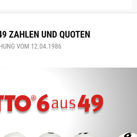
49 ZAHLEN UND QUOTEN
EHUNG VOM 12.04.1986