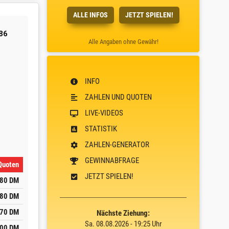
ALLE INFOS
JETZT SPIELEN!
86
Alle Angaben ohne Gewähr!
INFO
ZAHLEN UND QUOTEN
LIVE-VIDEOS
STATISTIK
ZAHLEN-GENERATOR
GEWINNABFRAGE
Quoten
JETZT SPIELEN!
,80 DM
,80 DM
,70 DM
Nächste Ziehung:
Sa. 08.08.2026 - 19:25 Uhr
,00 DM