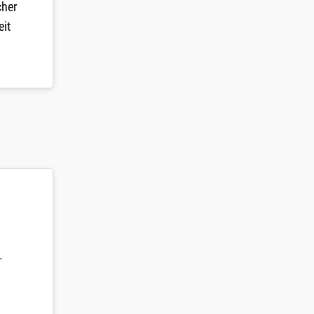
cher
it
.