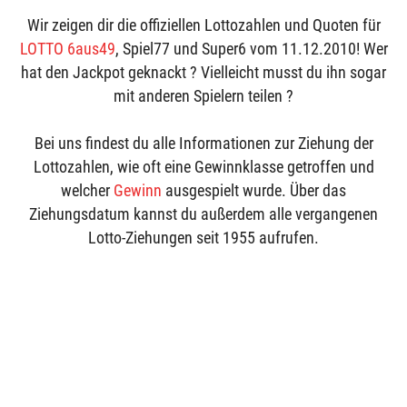
Wir zeigen dir die offiziellen Lottozahlen und Quoten für
LOTTO 6aus49
, Spiel77 und Super6 vom 11.12.2010! Wer
hat den Jackpot geknackt ? Vielleicht musst du ihn sogar
mit anderen Spielern teilen ?
Bei uns findest du alle Informationen zur Ziehung der
Lottozahlen, wie oft eine Gewinnklasse getroffen und
welcher
Gewinn
ausgespielt wurde. Über das
Ziehungsdatum kannst du außerdem alle vergangenen
Lotto-Ziehungen seit 1955 aufrufen.