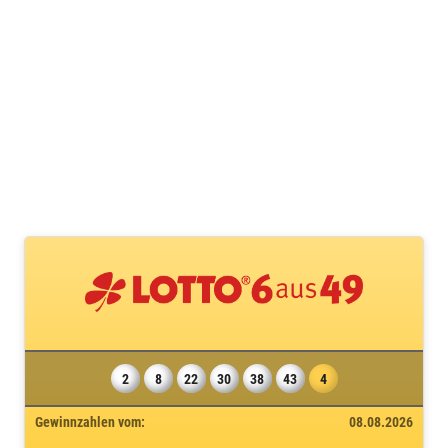
2
8
22
30
38
43
4
Gewinnzahlen vom:
08.08.2026