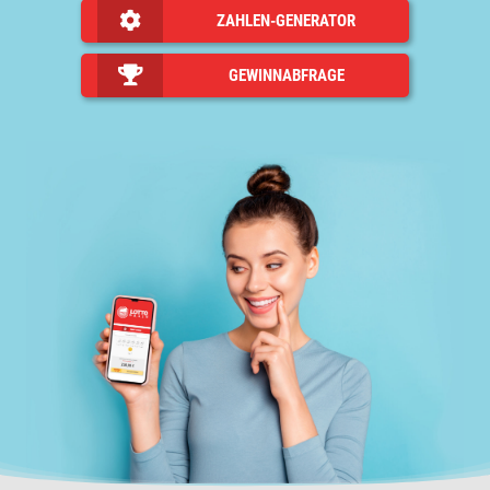
ZAHLEN-GENERATOR
GEWINNABFRAGE