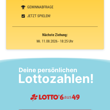
GEWINNABFRAGE
JETZT SPIELEN!
Nächste Ziehung:
Mi. 11.08.2026 - 18:25 Uhr
Deine persönlichen
Lottozahlen!