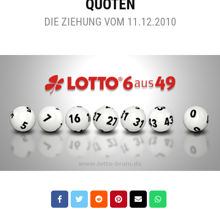
QUOTEN
DIE ZIEHUNG VOM 11.12.2010