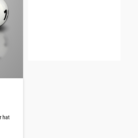
r hat