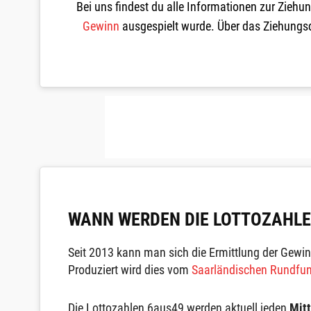
Bei uns findest du alle Informationen zur Ziehu
Gewinn
ausgespielt wurde. Über das Ziehungs
WANN WERDEN DIE LOTTOZAHL
Seit 2013 kann man sich die Ermittlung der Gewi
Produziert wird dies vom
Saarländischen Rundfu
Die Lottozahlen 6aus49 werden aktuell jeden
Mit