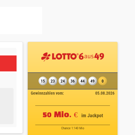
15
23
24
36
44
49
0
Gewinnzahlen vom:
05.08.2026
50 Mio. €
im Jackpot
Chance 1:140 Mio