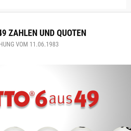
49 ZAHLEN UND QUOTEN
EHUNG VOM 11.06.1983