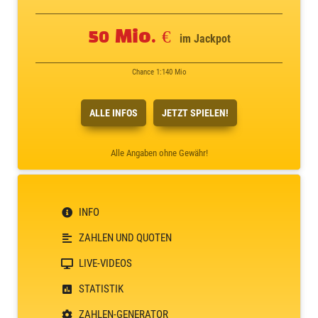
50 Mio. €
im Jackpot
Chance 1:140 Mio
ALLE INFOS
JETZT SPIELEN!
Alle Angaben ohne Gewähr!
INFO
ZAHLEN UND QUOTEN
LIVE-VIDEOS
STATISTIK
ZAHLEN-GENERATOR