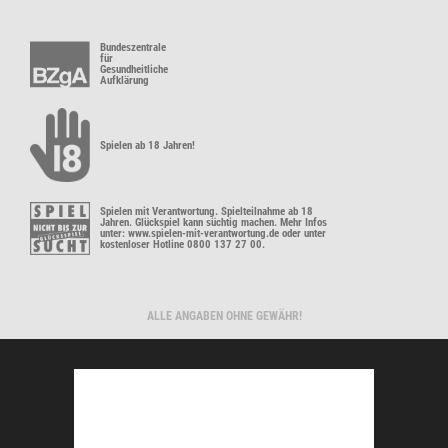
Bundeszentrale
für
Gesundheitliche
Aufklärung
Spielen ab 18 Jahren!
Spielen mit Verantwortung. Spielteilnahme ab 18
Jahren. Glückspiel kann süchtig machen. Mehr Infos
unter: www.spielen-mit-verantwortung.de oder unter
kostenloser Hotline 0800 137 27 00.
ALLE ANGABEN OHNE GEWÄHR!