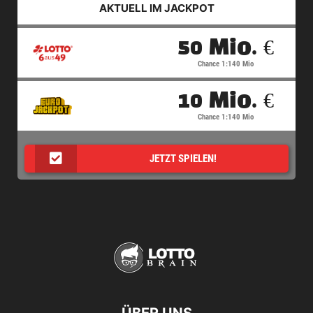
AKTUELL IM JACKPOT
50 Mio. €
Chance 1:140 Mio
10 Mio. €
Chance 1:140 Mio
JETZT SPIELEN!