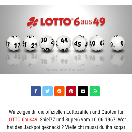
Wir zeigen dir die offiziellen Lottozahlen und Quoten für
LOTTO 6aus49
, Spiel77 und Super6 vom 10.06.1967! Wer
hat den Jackpot geknackt ? Vielleicht musst du ihn sogar