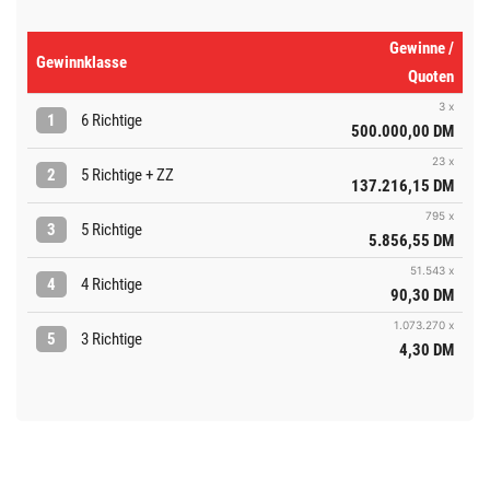
Gewinne /
Gewinnklasse
Quoten
3 x
1
6 Richtige
500.000,00 DM
23 x
2
5 Richtige + ZZ
137.216,15 DM
795 x
3
5 Richtige
5.856,55 DM
51.543 x
4
4 Richtige
90,30 DM
1.073.270 x
5
3 Richtige
4,30 DM