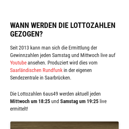
WANN WERDEN DIE LOTTOZAHLEN
GEZOGEN?
Seit 2013 kann man sich die Ermittlung der
Gewinnzahlen jeden Samstag und Mittwoch live auf
Youtube
ansehen. Produziert wird dies vom
Saarländischen Rundfunk
in der eigenen
Sendezentrale in Saarbrücken.
Die Lottozahlen 6aus49 werden aktuell jeden
Mittwoch um 18:25
und
Samstag um 19:25
live
ermittelt!