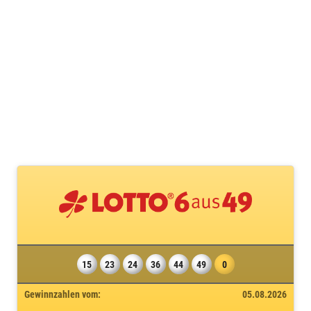
15
23
24
36
44
49
0
Gewinnzahlen vom:
05.08.2026