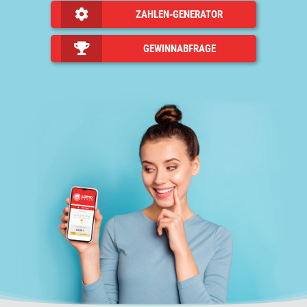
ZAHLEN-GENERATOR
GEWINNABFRAGE