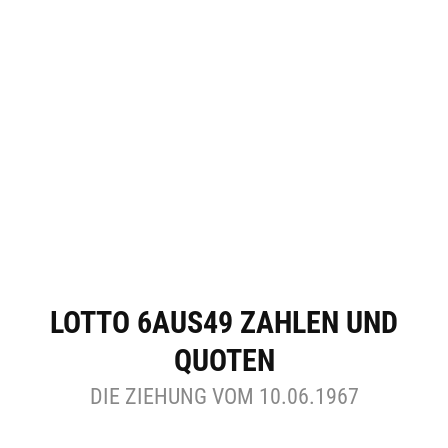
LOTTO 6AUS49 ZAHLEN UND
QUOTEN
DIE ZIEHUNG VOM 10.06.1967