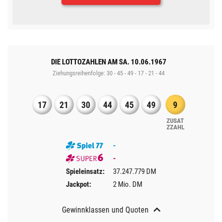
DIE LOTTOZAHLEN AM SA. 10.06.1967
Ziehungsreihenfolge: 30 - 45 - 49 - 17 - 21 - 44
17
21
30
44
45
49
9
ZUSAT
Z​ZAHL
-
-
Spieleinsatz:
37.247.779 DM
Jackpot:
2 Mio. DM
Gewinnklassen und Quoten