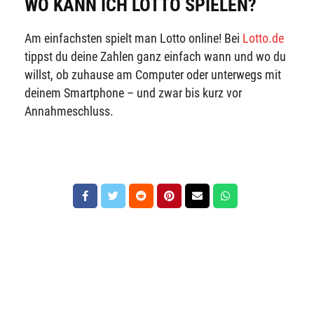
WO KANN ICH LOTTO SPIELEN?
Am einfachsten spielt man Lotto online! Bei
Lotto.de
tippst du deine Zahlen ganz einfach wann und wo du
willst, ob zuhause am Computer oder unterwegs mit
deinem Smartphone – und zwar bis kurz vor
Annahmeschluss.