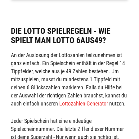
DIE LOTTO SPIELREGELN - WIE
SPIELT MAN LOTTO 6AUS49?
An der Auslosung der Lottozahlen teilzunehmen ist
ganz einfach. Ein Spielschein enthält in der Regel 14
Tippfelder, welche aus je 49 Zahlen bestehen. Um
mitzuspielen, musst du mindestens 1 Tippfeld mit
deinen 6 Glückszahlen markieren. Falls du Hilfe bei
der Auswahl der richtigen Zahlen brauchst, kannst du
auch einfach unseren
Lottozahlen-Generator
nutzen.
Jeder Spielschein hat eine eindeutige
Spielscheinnummer. Die letzte Ziffer dieser Nummer
ist deine Superzahl - Nur wenn auch sie richtig ist,