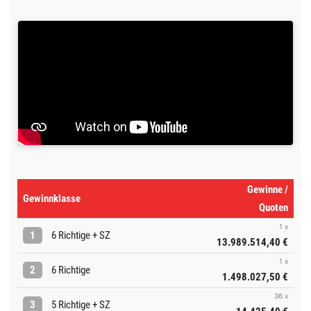
Gewinne /
Gewinnklasse
Quoten
1 x
1
6 Richtige + SZ
13.989.514,40 €
1 x
2
6 Richtige
1.498.027,50 €
36 x
3
5 Richtige + SZ