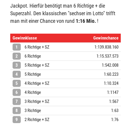
Jackpot. Hierfür benötigt man 6 Richtige + die
Superzahl. Den klassischen "sechser im Lotto" trifft
man mit einer Chance von rund
1:16 Mio.
!
Gewinnklasse
Gewinnchance
1
6 Richtige + SZ
1:139.838.160
2
6 Richtige
1:15.537.573
3
5 Richtige + SZ
1:542.008
4
5 Richtige
1:60.223
5
4 Richtige + SZ
1:10.324
6
4 Richtige
1:1147
7
3 Richtige + SZ
1:567
8
3 Richtige
1:63
9
2 Richtige + SZ
1:76