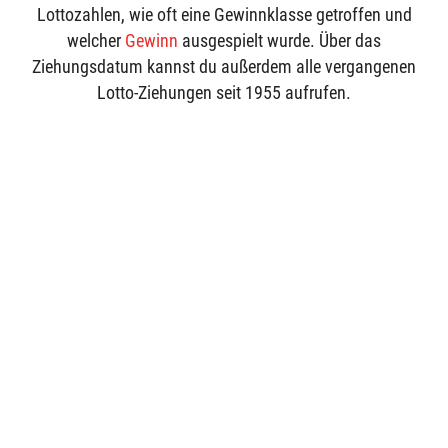
Lottozahlen, wie oft eine Gewinnklasse getroffen und
welcher
Gewinn
ausgespielt wurde. Über das
Ziehungsdatum kannst du außerdem alle vergangenen
Lotto-Ziehungen seit 1955 aufrufen.