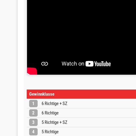
Gewinnklasse
1
6 Richtige + SZ
2
6 Richtige
3
5 Richtige + SZ
4
5 Richtige