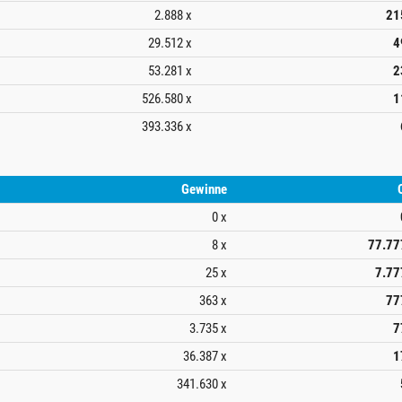
2.888 x
21
29.512 x
4
53.281 x
2
526.580 x
1
393.336 x
Gewinne
0 x
8 x
77.77
25 x
7.77
363 x
77
3.735 x
7
36.387 x
1
341.630 x