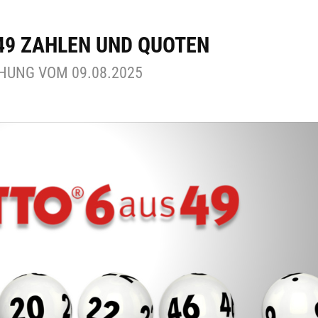
49 ZAHLEN UND QUOTEN
EHUNG VOM 09.08.2025