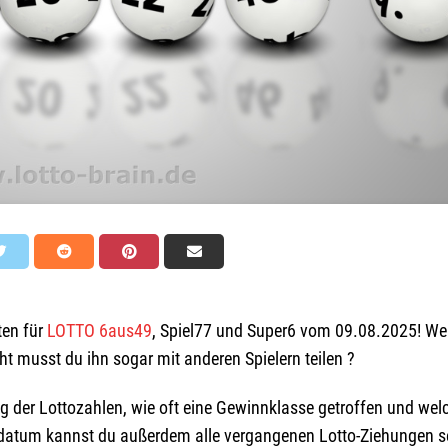
ten für
LOTTO 6aus49
, Spiel77 und Super6 vom 09.08.2025! We
ht musst du ihn sogar mit anderen Spielern teilen ?
ng der Lottozahlen, wie oft eine Gewinnklasse getroffen und wel
datum kannst du außerdem alle vergangenen Lotto-Ziehungen se