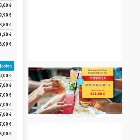
5,00 €
9,90 €
3,50 €
1,20 €
6,00 €
Quoten
0,00 €
7,00 €
7,00 €
7,00 €
7,00 €
7,00 €
5,00 €