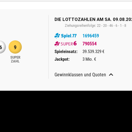
DIE LOTTOZAHLEN AM SA. 09.08.20
Ziehungsreihenfolge: 22 - 20 - 46 - 6 - 1 - 8
1696459
790554
6
9
Spieleinsatz:
39.539.329 €
SUPER​
Jackpot:
3 Mio. €
ZAHL
Gewinnklassen und Quoten