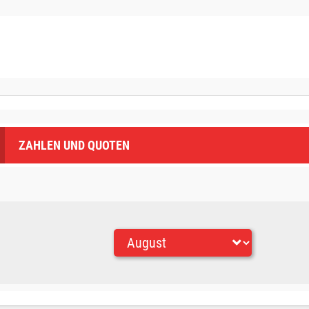
ZAHLEN UND QUOTEN