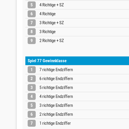
5
4 Richtige + SZ
6
4 Richtige
7
3 Richtige + SZ
8
3 Richtige
9
2 Richtige + SZ
Spiel 77 Gewinnklasse
1
7 richtige Endziffern
2
6 richtige Endziffern
3
5 richtige Endziffern
4
4 richtige Endziffern
5
3 richtige Endziffern
6
2 richtige Endziffern
7
1 richtige Endziffer