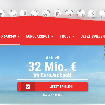
TO 6AUS49
EUROJACKPOT
TOOLS
JETZT SPIELEN
Aktuell
32 Mio. €
im EuroJackpot!
JETZT SPIELEN!
Chance 1:140 Mio