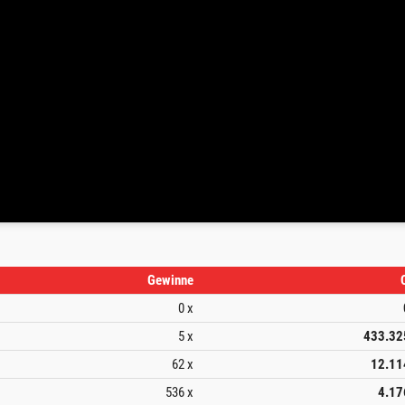
Gewinne
0 x
5 x
433.32
62 x
12.11
536 x
4.17