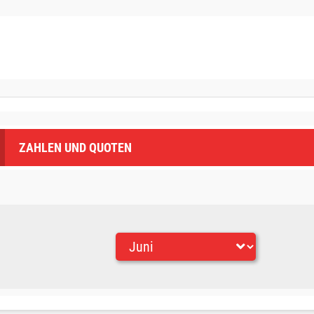
ZAHLEN UND QUOTEN