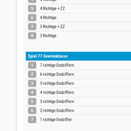
5
4 Richtige + ZZ
6
4 Richtige
7
3 Richtige + ZZ
8
3 Richtige
Spiel 77 Gewinnklasse
1
7 richtige Endziffern
2
6 richtige Endziffern
3
5 richtige Endziffern
4
4 richtige Endziffern
5
3 richtige Endziffern
6
2 richtige Endziffern
7
1 richtige Endziffer