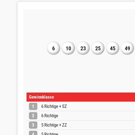
6
10
23
25
45
49
Gewinnklasse
1
6 Richtige + SZ
2
6 Richtige
3
5 Richtige + ZZ
4
5 Richtige