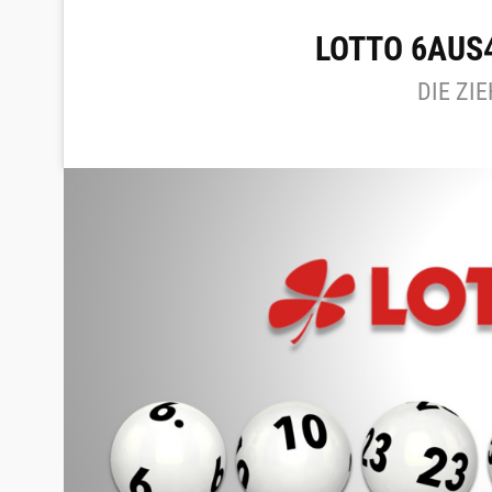
LOTTO 6AUS
DIE ZI