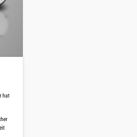
r hat
cher
it