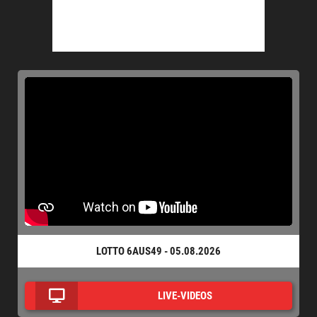
LOTTO 6AUS49 - 05.08.2026
LIVE-VIDEOS