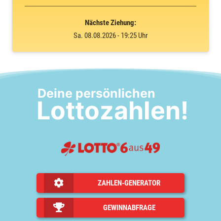
Nächste Ziehung:
Sa. 08.08.2026 - 19:25 Uhr
Deine persönlichen
Lottozahlen!
ZAHLEN-GENERATOR
GEWINNABFRAGE