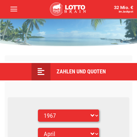
32 Mio. €
im Jackpot
ZAHLEN UND QUOTEN