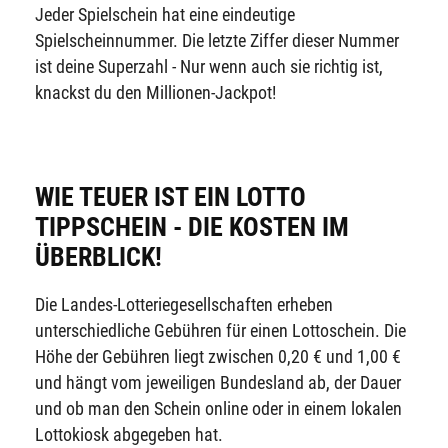
Jeder Spielschein hat eine eindeutige
Spielscheinnummer. Die letzte Ziffer dieser Nummer
ist deine Superzahl - Nur wenn auch sie richtig ist,
knackst du den Millionen-Jackpot!
WIE TEUER IST EIN LOTTO
TIPPSCHEIN - DIE KOSTEN IM
ÜBERBLICK!
Die Landes-Lotteriegesellschaften erheben
unterschiedliche Gebühren für einen Lottoschein. Die
Höhe der Gebühren liegt zwischen 0,20 € und 1,00 €
und hängt vom jeweiligen Bundesland ab, der Dauer
und ob man den Schein online oder in einem lokalen
Lottokiosk abgegeben hat.