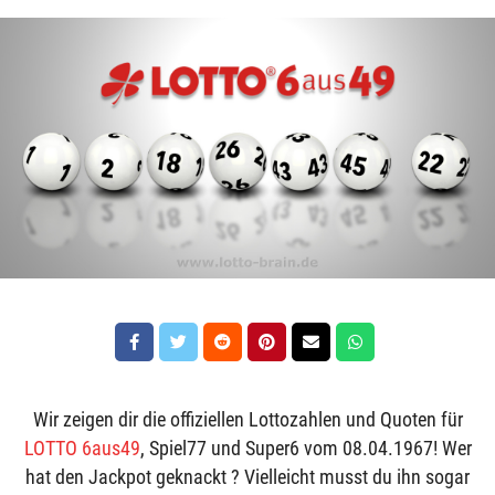
Wir zeigen dir die offiziellen Lottozahlen und Quoten für
LOTTO 6aus49
, Spiel77 und Super6 vom 08.04.1967! Wer
hat den Jackpot geknackt ? Vielleicht musst du ihn sogar