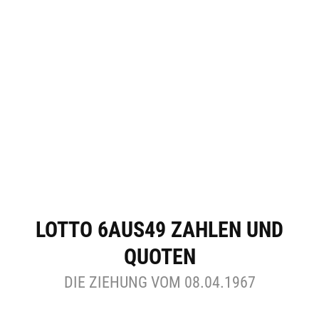
LOTTO 6AUS49 ZAHLEN UND
QUOTEN
DIE ZIEHUNG VOM 08.04.1967