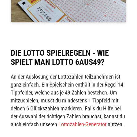
DIE LOTTO SPIELREGELN - WIE
SPIELT MAN LOTTO 6AUS49?
An der Auslosung der Lottozahlen teilzunehmen ist
ganz einfach. Ein Spielschein enthält in der Regel 14
Tippfelder, welche aus je 49 Zahlen bestehen. Um
mitzuspielen, musst du mindestens 1 Tippfeld mit
deinen 6 Glückszahlen markieren. Falls du Hilfe bei
der Auswahl der richtigen Zahlen brauchst, kannst du
auch einfach unseren
Lottozahlen-Generator
nutzen.