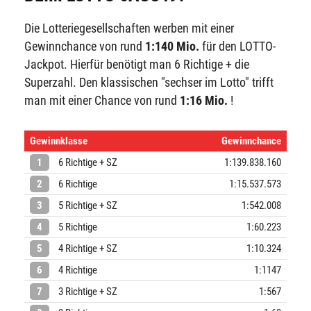
Die Lotteriegesellschaften werben mit einer
Gewinnchance von rund
1:140 Mio.
für den LOTTO-
Jackpot. Hierfür benötigt man 6 Richtige + die
Superzahl. Den klassischen "sechser im Lotto" trifft
man mit einer Chance von rund
1:16 Mio.
!
Gewinnklasse
Gewinnchance
1
6 Richtige + SZ
1:139.838.160
2
6 Richtige
1:15.537.573
3
5 Richtige + SZ
1:542.008
4
5 Richtige
1:60.223
5
4 Richtige + SZ
1:10.324
6
4 Richtige
1:1147
7
3 Richtige + SZ
1:567