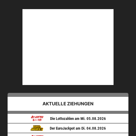
AKTUELLE ZIEHUNGEN
Die Lottozahlen am Mi. 05.08.2026
Der EuroJackpot am Di. 04.08.2026