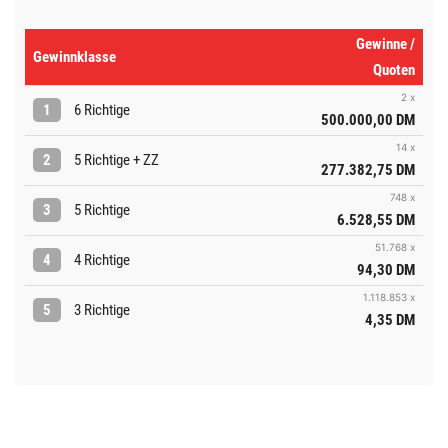
Gewinne /
Gewinnklasse
Quoten
2 x
1
6 Richtige
500.000,00 DM
14 x
2
5 Richtige + ZZ
277.382,75 DM
748 x
3
5 Richtige
6.528,55 DM
51.768 x
4
4 Richtige
94,30 DM
1.118.853 x
5
3 Richtige
4,35 DM