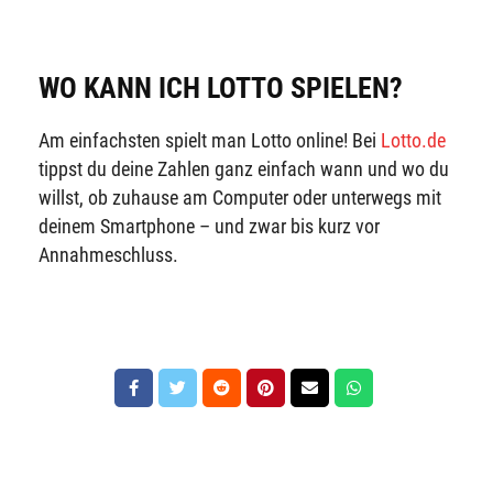
WO KANN ICH LOTTO SPIELEN?
Am einfachsten spielt man Lotto online! Bei
Lotto.de
tippst du deine Zahlen ganz einfach wann und wo du
willst, ob zuhause am Computer oder unterwegs mit
deinem Smartphone – und zwar bis kurz vor
Annahmeschluss.