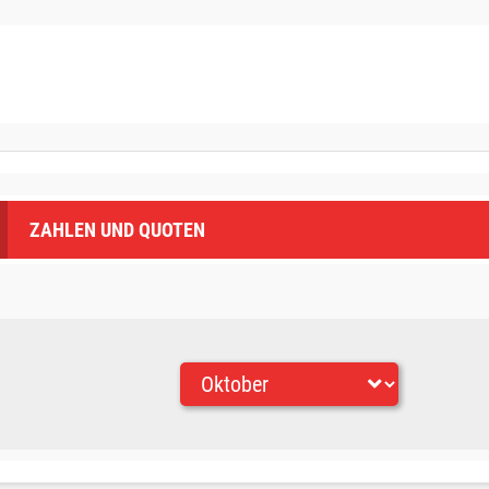
ZAHLEN UND QUOTEN