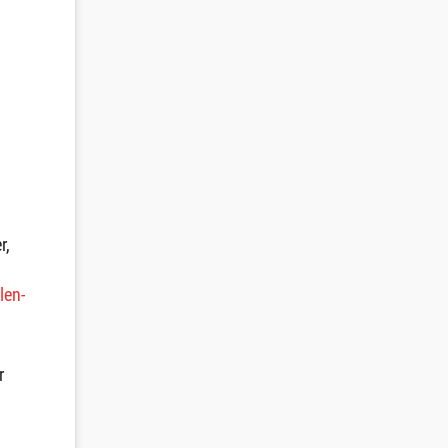
r,
len-
r