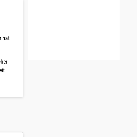
r hat
cher
it