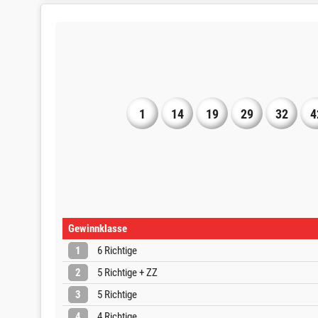
1
14
19
29
32
4
Gewinnklasse
1
6 Richtige
2
5 Richtige + ZZ
3
5 Richtige
4
4 Richtige