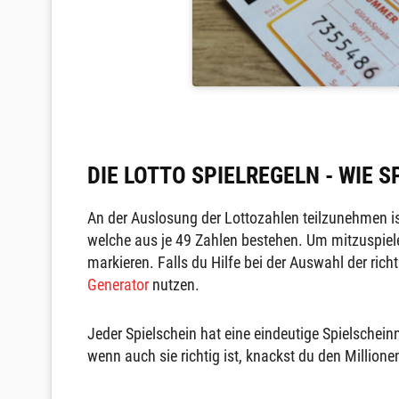
DIE LOTTO SPIELREGELN - WIE 
An der Auslosung der Lottozahlen teilzunehmen ist
welche aus je 49 Zahlen bestehen. Um mitzuspiel
markieren. Falls du Hilfe bei der Auswahl der ric
Generator
nutzen.
Jeder Spielschein hat eine eindeutige Spielschein
wenn auch sie richtig ist, knackst du den Millione