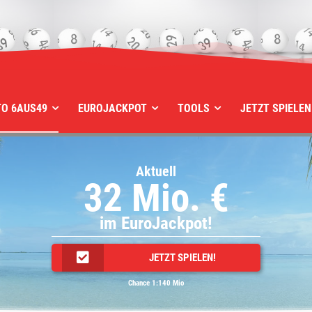
TO 6AUS49
EUROJACKPOT
TOOLS
JETZT SPIELEN
Aktuell
32 Mio. €
im EuroJackpot!
JETZT SPIELEN!
Chance 1:140 Mio