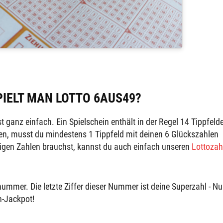
SPIELT MAN LOTTO 6AUS49?
 ganz einfach. Ein Spielschein enthält in der Regel 14 Tippfelde
en, musst du mindestens 1 Tippfeld mit deinen 6 Glückszahlen
htigen Zahlen brauchst, kannst du auch einfach unseren
Lottozah
nummer. Die letzte Ziffer dieser Nummer ist deine Superzahl - Nu
n-Jackpot!