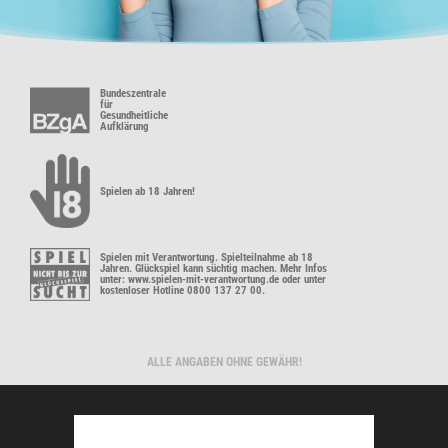
Bundeszentrale
für
Gesundheitliche
Aufklärung
Spielen ab 18 Jahren!
Spielen mit Verantwortung. Spielteilnahme ab 18
Jahren. Glückspiel kann süchtig machen. Mehr Infos
unter: www.spielen-mit-verantwortung.de oder unter
kostenloser Hotline 0800 137 27 00.
ALLE ANGABEN OHNE GEWÄHR!