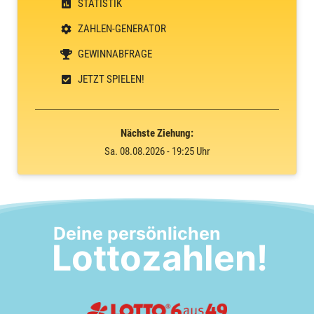
STATISTIK
ZAHLEN-GENERATOR
GEWINNABFRAGE
JETZT SPIELEN!
Nächste Ziehung:
Sa. 08.08.2026 - 19:25 Uhr
Deine persönlichen
Lottozahlen!