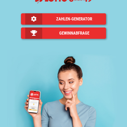
ZAHLEN-GENERATOR
GEWINNABFRAGE