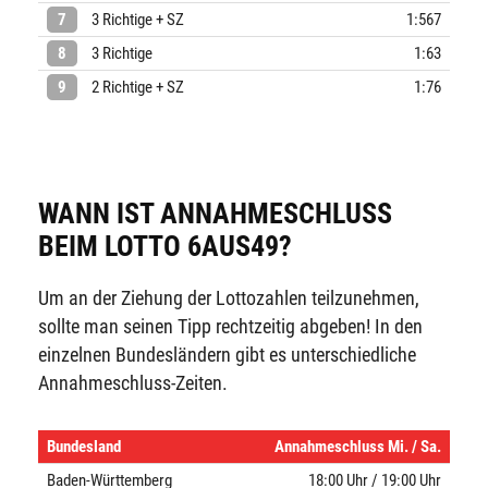
7
3 Richtige + SZ
1:567
8
3 Richtige
1:63
9
2 Richtige + SZ
1:76
WANN IST ANNAHMESCHLUSS
BEIM LOTTO 6AUS49?
Um an der Ziehung der Lottozahlen teilzunehmen,
sollte man seinen Tipp rechtzeitig abgeben! In den
einzelnen Bundesländern gibt es unterschiedliche
Annahmeschluss-Zeiten.
Bundesland
Annahmeschluss Mi. / Sa.
Baden-Württemberg
18:00 Uhr / 19:00 Uhr