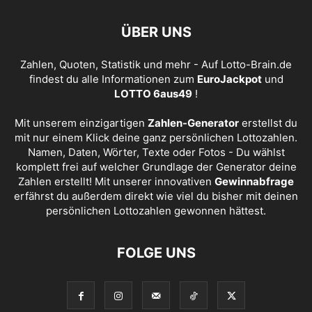
ÜBER UNS
Zahlen, Quoten, Statistik und mehr - Auf Lotto-Brain.de
findest du alle Informationen zum
EuroJackpot
und
LOTTO 6aus49
!
Mit unserem einzigartigen
Zahlen-Generator
erstellst du
mit nur einem Klick deine ganz persönlichen Lottozahlen.
Namen, Daten, Wörter, Texte oder Fotos - Du wählst
komplett frei auf welcher Grundlage der Generator deine
Zahlen erstellt! Mit unserer innovativen
Gewinnabfrage
erfährst du außerdem direkt wie viel du bisher mit deinen
persönlichen Lottozahlen gewonnen hättest.
FOLGE UNS