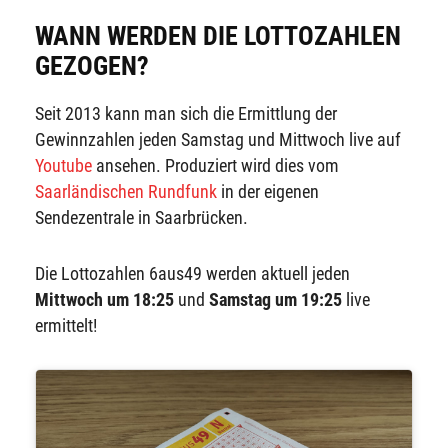
WANN WERDEN DIE LOTTOZAHLEN
GEZOGEN?
Seit 2013 kann man sich die Ermittlung der
Gewinnzahlen jeden Samstag und Mittwoch live auf
Youtube
ansehen. Produziert wird dies vom
Saarländischen Rundfunk
in der eigenen
Sendezentrale in Saarbrücken.
Die Lottozahlen 6aus49 werden aktuell jeden
Mittwoch um 18:25
und
Samstag um 19:25
live
ermittelt!