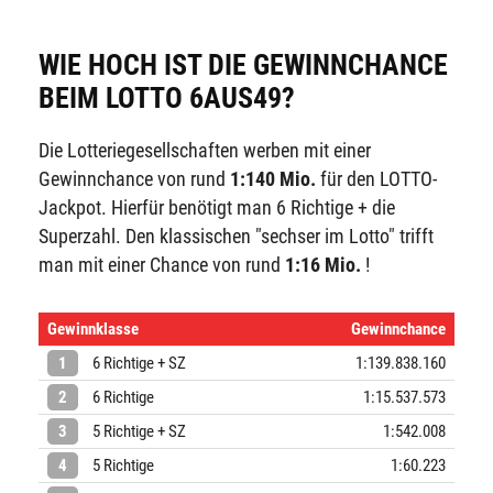
WIE HOCH IST DIE GEWINNCHANCE
BEIM LOTTO 6AUS49?
Die Lotteriegesellschaften werben mit einer
Gewinnchance von rund
1:140 Mio.
für den LOTTO-
Jackpot. Hierfür benötigt man 6 Richtige + die
Superzahl. Den klassischen "sechser im Lotto" trifft
man mit einer Chance von rund
1:16 Mio.
!
Gewinnklasse
Gewinnchance
1
6 Richtige + SZ
1:139.838.160
2
6 Richtige
1:15.537.573
3
5 Richtige + SZ
1:542.008
4
5 Richtige
1:60.223