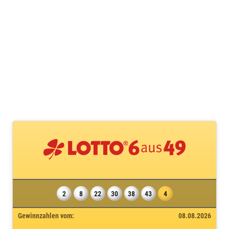
2
8
22
30
38
43
4
Gewinnzahlen vom:
08.08.2026