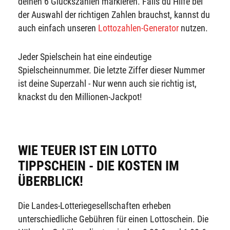
deinen 6 Glückszahlen markieren. Falls du Hilfe bei
der Auswahl der richtigen Zahlen brauchst, kannst du
auch einfach unseren
Lottozahlen-Generator
nutzen.
Jeder Spielschein hat eine eindeutige
Spielscheinnummer. Die letzte Ziffer dieser Nummer
ist deine Superzahl - Nur wenn auch sie richtig ist,
knackst du den Millionen-Jackpot!
WIE TEUER IST EIN LOTTO
TIPPSCHEIN - DIE KOSTEN IM
ÜBERBLICK!
Die Landes-Lotteriegesellschaften erheben
unterschiedliche Gebühren für einen Lottoschein. Die