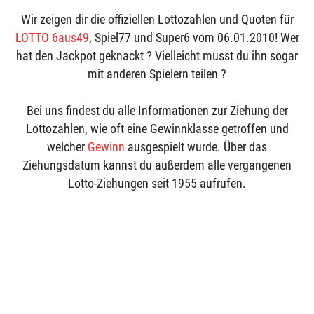
Wir zeigen dir die offiziellen Lottozahlen und Quoten für
LOTTO 6aus49
, Spiel77 und Super6 vom 06.01.2010! Wer
hat den Jackpot geknackt ? Vielleicht musst du ihn sogar
mit anderen Spielern teilen ?
Bei uns findest du alle Informationen zur Ziehung der
Lottozahlen, wie oft eine Gewinnklasse getroffen und
welcher
Gewinn
ausgespielt wurde. Über das
Ziehungsdatum kannst du außerdem alle vergangenen
Lotto-Ziehungen seit 1955 aufrufen.