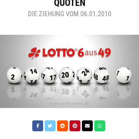
QUOTEN
DIE ZIEHUNG VOM 06.01.2010