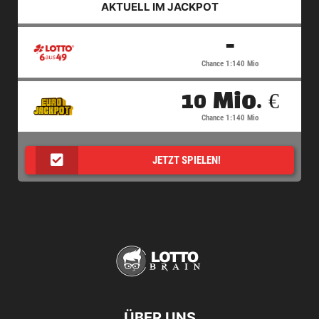
AKTUELL IM JACKPOT
-
Chance 1:140 Mio
10 Mio. €
Chance 1:140 Mio
JETZT SPIELEN!
ÜBER UNS