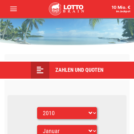
10 Mio. €
im Jackpot
ZAHLEN UND QUOTEN