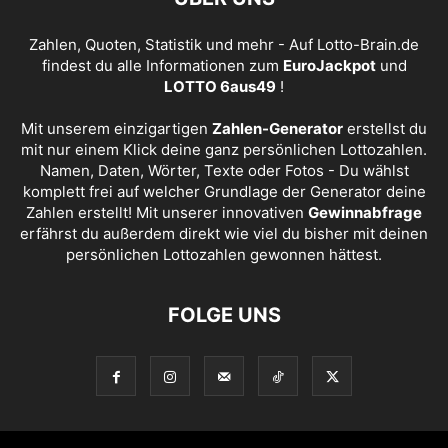
Zahlen, Quoten, Statistik und mehr - Auf Lotto-Brain.de
findest du alle Informationen zum
EuroJackpot
und
LOTTO 6aus49
!
Mit unserem einzigartigen
Zahlen-Generator
erstellst du
mit nur einem Klick deine ganz persönlichen Lottozahlen.
Namen, Daten, Wörter, Texte oder Fotos - Du wählst
komplett frei auf welcher Grundlage der Generator deine
Zahlen erstellt! Mit unserer innovativen
Gewinnabfrage
erfährst du außerdem direkt wie viel du bisher mit deinen
persönlichen Lottozahlen gewonnen hättest.
FOLGE UNS