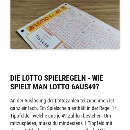
DIE LOTTO SPIELREGELN - WIE
SPIELT MAN LOTTO 6AUS49?
An der Auslosung der Lottozahlen teilzunehmen ist
ganz einfach. Ein Spielschein enthält in der Regel 14
Tippfelder, welche aus je 49 Zahlen bestehen. Um
mitzuspielen, musst du mindestens 1 Tippfeld mit