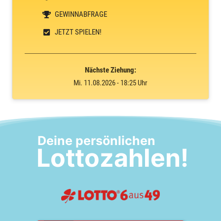
GEWINNABFRAGE
JETZT SPIELEN!
Nächste Ziehung:
Mi. 11.08.2026 - 18:25 Uhr
Deine persönlichen
Lottozahlen!