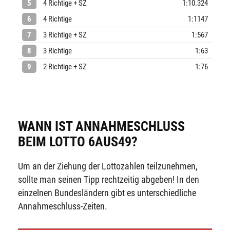
5
4 Richtige + SZ
1:10.324
6
4 Richtige
1:1147
7
3 Richtige + SZ
1:567
8
3 Richtige
1:63
9
2 Richtige + SZ
1:76
WANN IST ANNAHMESCHLUSS
BEIM LOTTO 6AUS49?
Um an der Ziehung der Lottozahlen teilzunehmen,
sollte man seinen Tipp rechtzeitig abgeben! In den
einzelnen Bundesländern gibt es unterschiedliche
Annahmeschluss-Zeiten.