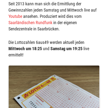
Seit 2013 kann man sich die Ermittlung der
Gewinnzahlen jeden Samstag und Mittwoch live auf
Youtube
ansehen. Produziert wird dies vom
Saarländischen Rundfunk
in der eigenen
Sendezentrale in Saarbrücken.
Die Lottozahlen 6aus49 werden aktuell jeden
Mittwoch um 18:25
und
Samstag um 19:25
live
ermittelt!