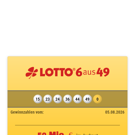
15
23
24
36
44
49
0
Gewinnzahlen vom:
05.08.2026