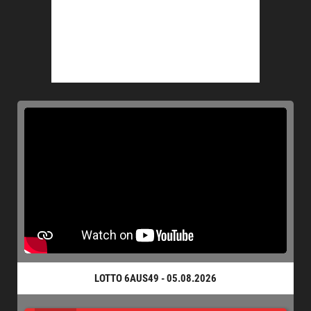
LOTTO 6AUS49 - 05.08.2026