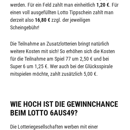
werden. Für ein Feld zahlt man einheitlich
1,20 €
. Für
einen voll ausgefüllten Lotto Tippschein zahlt man
derzeit also
16,80 €
zzgl. der jeweiligen
Scheingebühr!
Die Teilnahme an Zusatzlotterien bringt natürlich
weitere Kosten mit sich! So erhöhen sich die Kosten
für die Teilnahme am Spiel 77 um 2,50 € und bei
Super 6 um 1,25 €. Wer auch bei der Glücksspirale
mitspielen möchte, zahlt zusätzlich 5,00 €.
WIE HOCH IST DIE GEWINNCHANCE
BEIM LOTTO 6AUS49?
Die Lotteriegesellschaften werben mit einer