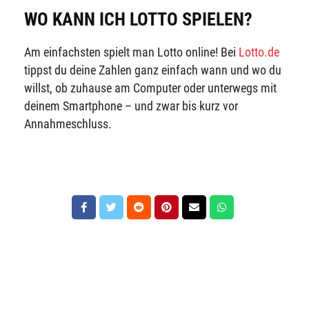
WO KANN ICH LOTTO SPIELEN?
Am einfachsten spielt man Lotto online! Bei
Lotto.de
tippst du deine Zahlen ganz einfach wann und wo du
willst, ob zuhause am Computer oder unterwegs mit
deinem Smartphone – und zwar bis kurz vor
Annahmeschluss.