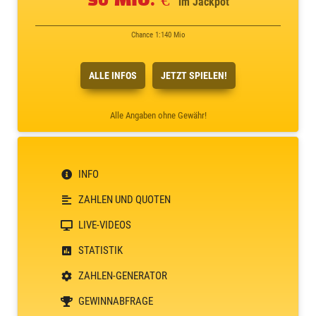
50 Mio. €
im Jackpot
Chance 1:140 Mio
ALLE INFOS
JETZT SPIELEN!
Alle Angaben ohne Gewähr!
INFO
ZAHLEN UND QUOTEN
LIVE-VIDEOS
STATISTIK
ZAHLEN-GENERATOR
GEWINNABFRAGE