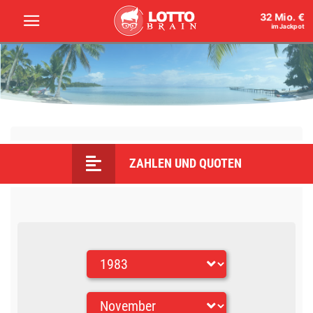
32 Mio. €
im Jackpot
ZAHLEN UND QUOTEN