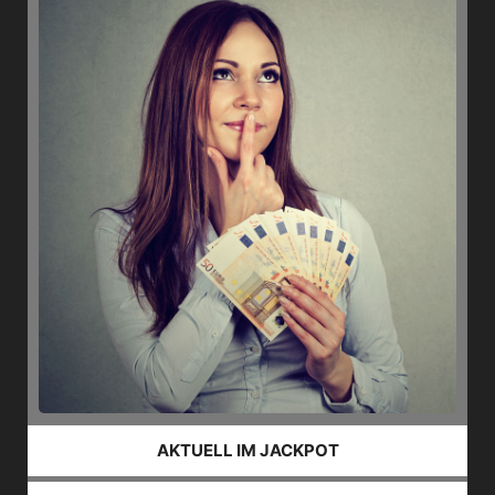
AKTUELL IM JACKPOT