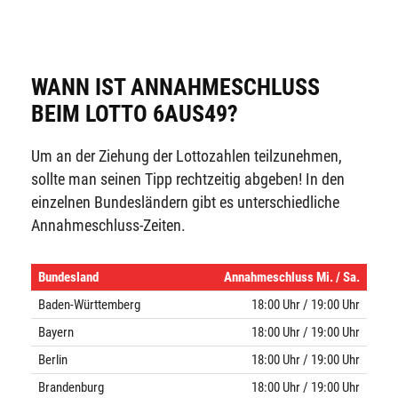
WANN IST ANNAHMESCHLUSS
BEIM LOTTO 6AUS49?
Um an der Ziehung der Lottozahlen teilzunehmen,
sollte man seinen Tipp rechtzeitig abgeben! In den
einzelnen Bundesländern gibt es unterschiedliche
Annahmeschluss-Zeiten.
Bundesland
Annahmeschluss Mi. / Sa.
Baden-Württemberg
18:00 Uhr / 19:00 Uhr
Bayern
18:00 Uhr / 19:00 Uhr
Berlin
18:00 Uhr / 19:00 Uhr
Brandenburg
18:00 Uhr / 19:00 Uhr