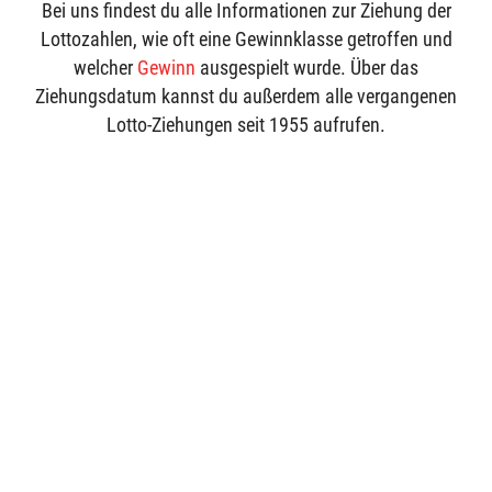
Bei uns findest du alle Informationen zur Ziehung der
Lottozahlen, wie oft eine Gewinnklasse getroffen und
welcher
Gewinn
ausgespielt wurde. Über das
Ziehungsdatum kannst du außerdem alle vergangenen
Lotto-Ziehungen seit 1955 aufrufen.