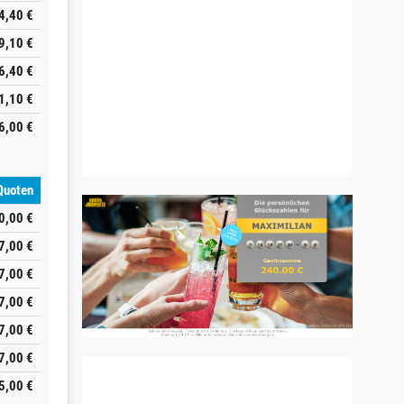
4,40 €
9,10 €
6,40 €
1,10 €
6,00 €
Quoten
0,00 €
7,00 €
7,00 €
7,00 €
7,00 €
7,00 €
5,00 €