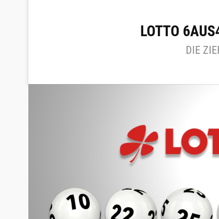
LOTTO 6AUS
DIE ZI