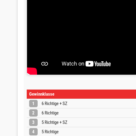
Gewinnklasse
1
6 Richtige + SZ
2
6 Richtige
3
5 Richtige + SZ
4
5 Richtige