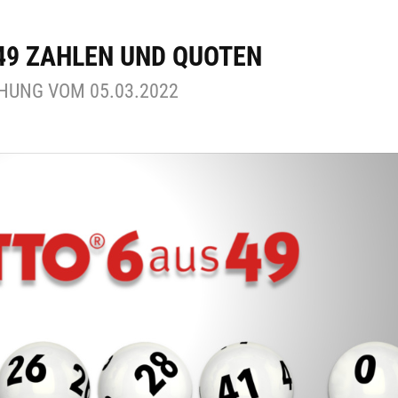
49 ZAHLEN UND QUOTEN
EHUNG VOM 05.03.2022