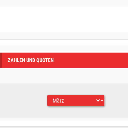
ZAHLEN UND QUOTEN