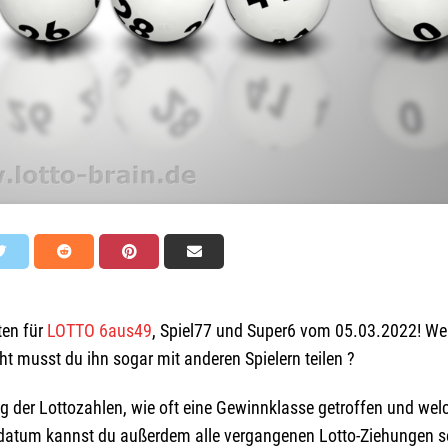
ten für
LOTTO 6aus49
, Spiel77 und Super6 vom 05.03.2022! We
ht musst du ihn sogar mit anderen Spielern teilen ?
ng der Lottozahlen, wie oft eine Gewinnklasse getroffen und wel
datum kannst du außerdem alle vergangenen Lotto-Ziehungen se