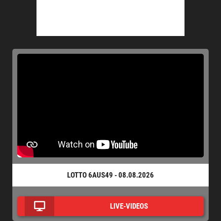
LOTTO 6AUS49 - 08.08.2026
LIVE-VIDEOS