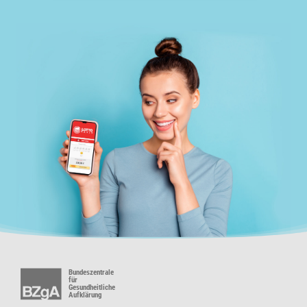
Bundeszentrale
für
Gesundheitliche
Aufklärung