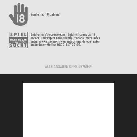
Spielen ab 18 Jahren!
Spielen mit Verantwortung. Spielteilnahme ab 18
Jahren. Glückspiel kann süchtig machen. Mehr Infos
unter: www.spielen-mit-verantwortung.de oder unter
kostenloser Hotline 0800 137 27 00.
ALLE ANGABEN OHNE GEWÄHR!