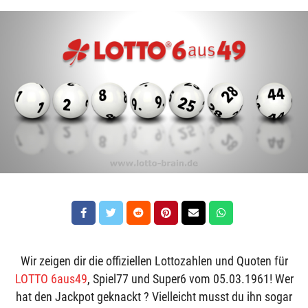
Wir zeigen dir die offiziellen Lottozahlen und Quoten für
LOTTO 6aus49
, Spiel77 und Super6 vom 05.03.1961! Wer
hat den Jackpot geknackt ? Vielleicht musst du ihn sogar