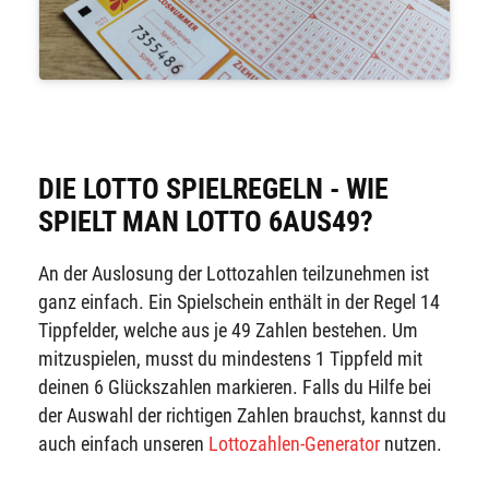
DIE LOTTO SPIELREGELN - WIE
SPIELT MAN LOTTO 6AUS49?
An der Auslosung der Lottozahlen teilzunehmen ist
ganz einfach. Ein Spielschein enthält in der Regel 14
Tippfelder, welche aus je 49 Zahlen bestehen. Um
mitzuspielen, musst du mindestens 1 Tippfeld mit
deinen 6 Glückszahlen markieren. Falls du Hilfe bei
der Auswahl der richtigen Zahlen brauchst, kannst du
auch einfach unseren
Lottozahlen-Generator
nutzen.