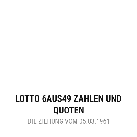
LOTTO 6AUS49 ZAHLEN UND
QUOTEN
DIE ZIEHUNG VOM 05.03.1961