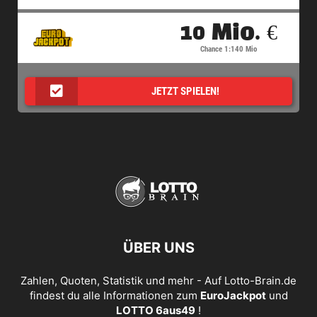
10 Mio. €
Chance 1:140 Mio
JETZT SPIELEN!
ÜBER UNS
Zahlen, Quoten, Statistik und mehr - Auf Lotto-Brain.de
findest du alle Informationen zum
EuroJackpot
und
LOTTO 6aus49
!