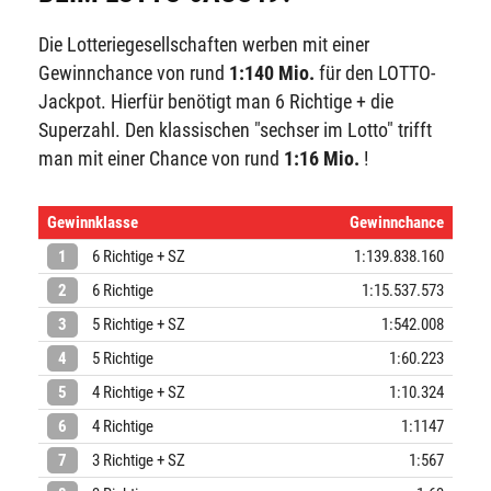
Die Lotteriegesellschaften werben mit einer
Gewinnchance von rund
1:140 Mio.
für den LOTTO-
Jackpot. Hierfür benötigt man 6 Richtige + die
Superzahl. Den klassischen "sechser im Lotto" trifft
man mit einer Chance von rund
1:16 Mio.
!
Gewinnklasse
Gewinnchance
1
6 Richtige + SZ
1:139.838.160
2
6 Richtige
1:15.537.573
3
5 Richtige + SZ
1:542.008
4
5 Richtige
1:60.223
5
4 Richtige + SZ
1:10.324
6
4 Richtige
1:1147
7
3 Richtige + SZ
1:567