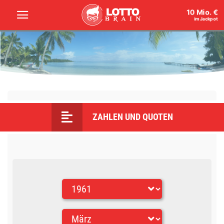
10 Mio. €
im Jackpot
ZAHLEN UND QUOTEN