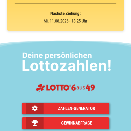
Nächste Ziehung:
Mi. 11.08.2026 - 18:25 Uhr
Deine persönlichen
Lottozahlen!
ZAHLEN-GENERATOR
GEWINNABFRAGE