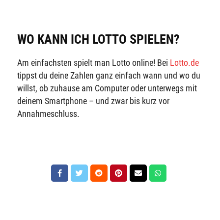
WO KANN ICH LOTTO SPIELEN?
Am einfachsten spielt man Lotto online! Bei
Lotto.de
tippst du deine Zahlen ganz einfach wann und wo du
willst, ob zuhause am Computer oder unterwegs mit
deinem Smartphone – und zwar bis kurz vor
Annahmeschluss.