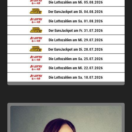
Die Lottozahlen am Mi. 05.08.2026
Der EuroJackpot am Di. 04.08.2026
Die Lottozahlen am Sa. 01.08.2026
Der EuroJackpot am Fr. 31.07.2026
Die Lottozahlen am Mi. 29.07.2026
Der EuroJackpot am Di. 28.07.2026
Die Lottozahlen am Sa. 25.07.2026
Die Lottozahlen am Mi. 22.07.2026
Die Lottozahlen am Sa. 18.07.2026