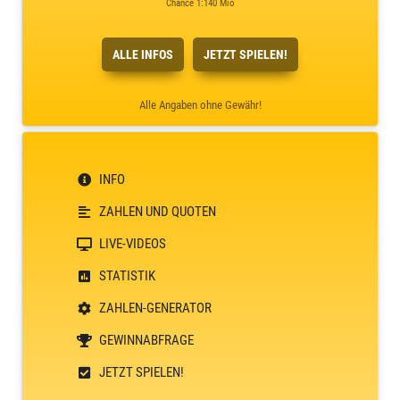
Chance 1:140 Mio
ALLE INFOS
JETZT SPIELEN!
Alle Angaben ohne Gewähr!
INFO
ZAHLEN UND QUOTEN
LIVE-VIDEOS
STATISTIK
ZAHLEN-GENERATOR
GEWINNABFRAGE
JETZT SPIELEN!