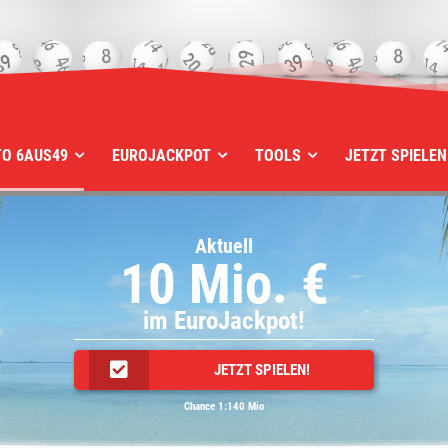
TO 6AUS49
EUROJACKPOT
TOOLS
JETZT SPIELEN
Aktuell
10 Mio. €
im EuroJackpot!
JETZT SPIELEN!
Chance 1:140 Mio