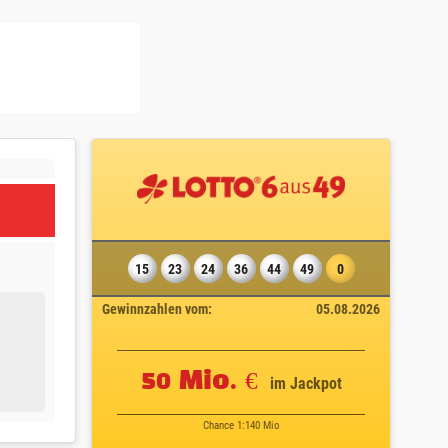
15
23
24
36
44
49
0
Gewinnzahlen vom:
05.08.2026
50 Mio. €
im Jackpot
Chance 1:140 Mio