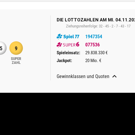
DIE LOTTOZAHLEN AM MI. 04.11.20
Ziehungsreihenfolge: 32 - 45 - 2 - 7 - 43 - 17
1947354
077536
5
9
Spieleinsatz:
29.838.330 €
SUPER​
Jackpot:
20 Mio. €
ZAHL
Gewinnklassen und Quoten