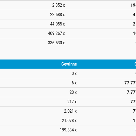
2.352 x
19
22.588 x
4
44.055 x
2
409.267 x
1
336.530 x
Gewinne
0 x
6 x
77.77
20 x
7.77
217 x
77
2.021 x
7
21.078 x
1
199.834 x