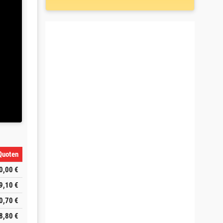
Quoten
0,00 €
9,10 €
0,70 €
8,80 €