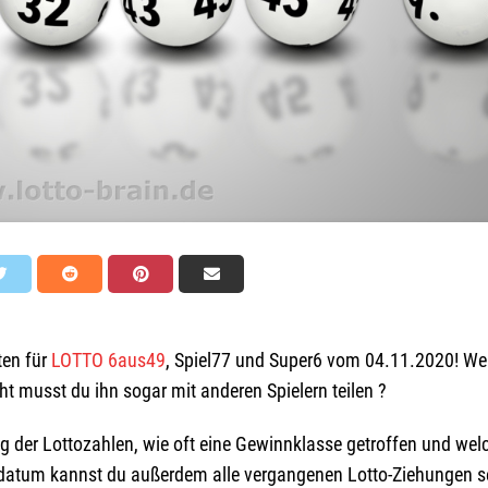
ten für
LOTTO 6aus49
, Spiel77 und Super6 vom 04.11.2020! We
ht musst du ihn sogar mit anderen Spielern teilen ?
ng der Lottozahlen, wie oft eine Gewinnklasse getroffen und wel
datum kannst du außerdem alle vergangenen Lotto-Ziehungen se