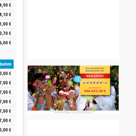
4,90 €
8,10 €
1,00 €
0,70 €
6,00 €
Quoten
0,00 €
7,00 €
7,00 €
7,00 €
7,00 €
7,00 €
5,00 €