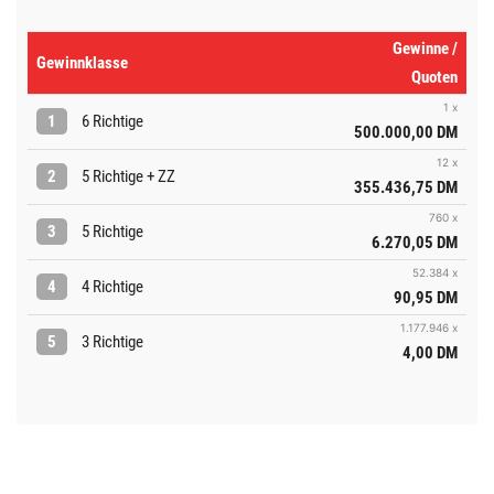
Gewinne /
Gewinnklasse
Quoten
1 x
1
6 Richtige
500.000,00 DM
12 x
2
5 Richtige + ZZ
355.436,75 DM
760 x
3
5 Richtige
6.270,05 DM
52.384 x
4
4 Richtige
90,95 DM
1.177.946 x
5
3 Richtige
4,00 DM