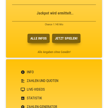
Jackpot wird ermittelt..
Chance 1:140 Mio
ALLE INFOS
JETZT SPIELEN!
Alle Angaben ohne Gewähr!
INFO
ZAHLEN UND QUOTEN
LIVE-VIDEOS
STATISTIK
ZAHLEN-GENERATOR