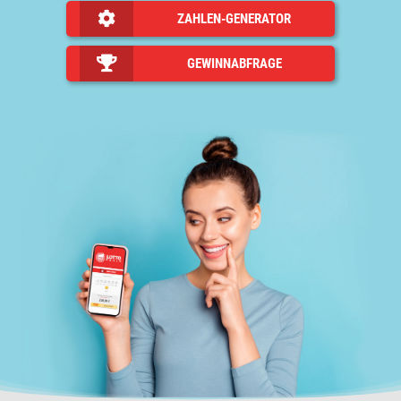
ZAHLEN-GENERATOR
GEWINNABFRAGE