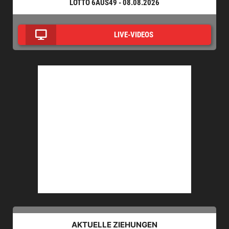
LOTTO 6AUS49 - 08.08.2026
LIVE-VIDEOS
AKTUELLE ZIEHUNGEN