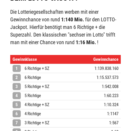
Die Lotteriegesellschaften werben mit einer
Gewinnchance von rund
1:140 Mio.
für den LOTTO-
Jackpot. Hierfür benötigt man 6 Richtige + die
Superzahl. Den klassischen "sechser im Lotto" trifft
man mit einer Chance von rund
1:16 Mio.
!
Gewinnklasse
Gewinnchance
1
6 Richtige + SZ
1:139.838.160
2
6 Richtige
1:15.537.573
3
5 Richtige + SZ
1:542.008
4
5 Richtige
1:60.223
5
4 Richtige + SZ
1:10.324
6
4 Richtige
1:1147
7
3 Richtige + SZ
1:567