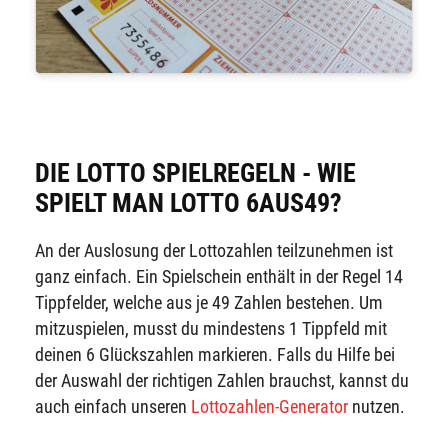
DIE LOTTO SPIELREGELN - WIE
SPIELT MAN LOTTO 6AUS49?
An der Auslosung der Lottozahlen teilzunehmen ist
ganz einfach. Ein Spielschein enthält in der Regel 14
Tippfelder, welche aus je 49 Zahlen bestehen. Um
mitzuspielen, musst du mindestens 1 Tippfeld mit
deinen 6 Glückszahlen markieren. Falls du Hilfe bei
der Auswahl der richtigen Zahlen brauchst, kannst du
auch einfach unseren
Lottozahlen-Generator
nutzen.