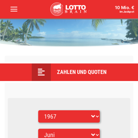
10 Mio. €
im Jackpot
ZAHLEN UND QUOTEN