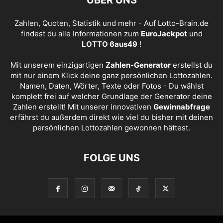
ÜBER UNS
Zahlen, Quoten, Statistik und mehr - Auf Lotto-Brain.de
findest du alle Informationen zum
EuroJackpot
und
LOTTO 6aus49
!
Mit unserem einzigartigen
Zahlen-Generator
erstellst du
mit nur einem Klick deine ganz persönlichen Lottozahlen.
Namen, Daten, Wörter, Texte oder Fotos - Du wählst
komplett frei auf welcher Grundlage der Generator deine
Zahlen erstellt! Mit unserer innovativen
Gewinnabfrage
erfährst du außerdem direkt wie viel du bisher mit deinen
persönlichen Lottozahlen gewonnen hättest.
FOLGE UNS