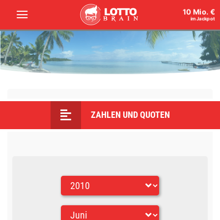
10 Mio. €
im Jackpot
ZAHLEN UND QUOTEN