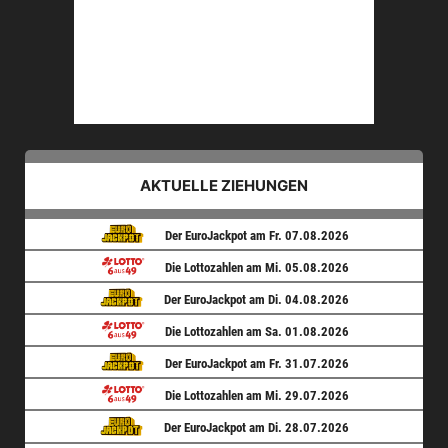
AKTUELLE ZIEHUNGEN
Der EuroJackpot am Fr. 07.08.2026
Die Lottozahlen am Mi. 05.08.2026
Der EuroJackpot am Di. 04.08.2026
Die Lottozahlen am Sa. 01.08.2026
Der EuroJackpot am Fr. 31.07.2026
Die Lottozahlen am Mi. 29.07.2026
Der EuroJackpot am Di. 28.07.2026