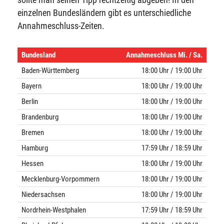
einzelnen Bundesländern gibt es unterschiedliche
Annahmeschluss-Zeiten.
Bundesland
Annahmeschluss Mi. / Sa.
Baden-Württemberg
18:00 Uhr / 19:00 Uhr
Bayern
18:00 Uhr / 19:00 Uhr
Berlin
18:00 Uhr / 19:00 Uhr
Brandenburg
18:00 Uhr / 19:00 Uhr
Bremen
18:00 Uhr / 19:00 Uhr
Hamburg
17:59 Uhr / 18:59 Uhr
Hessen
18:00 Uhr / 19:00 Uhr
Mecklenburg-Vorpommern
18:00 Uhr / 19:00 Uhr
Niedersachsen
18:00 Uhr / 19:00 Uhr
Nordrhein-Westphalen
17:59 Uhr / 18:59 Uhr