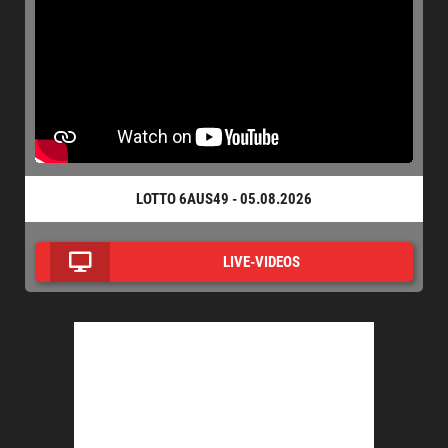
LOTTO 6AUS49 - 05.08.2026
LIVE-VIDEOS