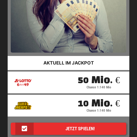
AKTUELL IM JACKPOT
50 Mio. €
Chance 1:140 Mio
10 Mio. €
Chance 1:140 Mio
JETZT SPIELEN!