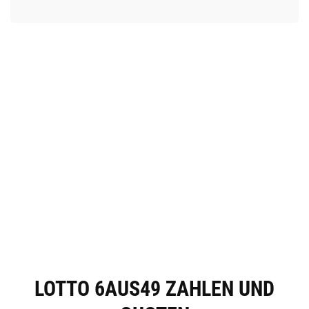
LOTTO 6AUS49 ZAHLEN UND