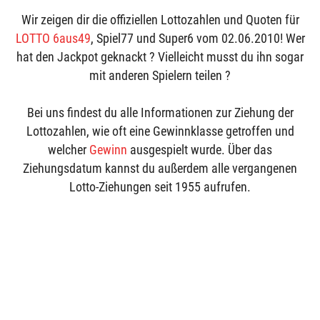
Wir zeigen dir die offiziellen Lottozahlen und Quoten für
LOTTO 6aus49
, Spiel77 und Super6 vom 02.06.2010! Wer
hat den Jackpot geknackt ? Vielleicht musst du ihn sogar
mit anderen Spielern teilen ?
Bei uns findest du alle Informationen zur Ziehung der
Lottozahlen, wie oft eine Gewinnklasse getroffen und
welcher
Gewinn
ausgespielt wurde. Über das
Ziehungsdatum kannst du außerdem alle vergangenen
Lotto-Ziehungen seit 1955 aufrufen.