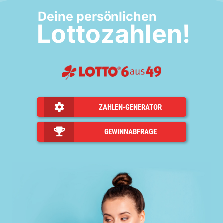
Deine persönlichen
Lottozahlen!
ZAHLEN-GENERATOR
GEWINNABFRAGE