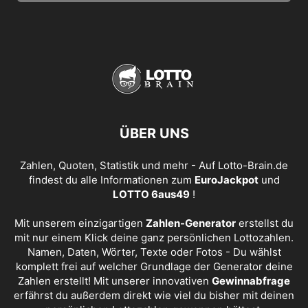
ÜBER UNS
Zahlen, Quoten, Statistik und mehr - Auf Lotto-Brain.de
findest du alle Informationen zum
EuroJackpot
und
LOTTO 6aus49
!
Mit unserem einzigartigen
Zahlen-Generator
erstellst du
mit nur einem Klick deine ganz persönlichen Lottozahlen.
Namen, Daten, Wörter, Texte oder Fotos - Du wählst
komplett frei auf welcher Grundlage der Generator deine
Zahlen erstellt! Mit unserer innovativen
Gewinnabfrage
erfährst du außerdem direkt wie viel du bisher mit deinen