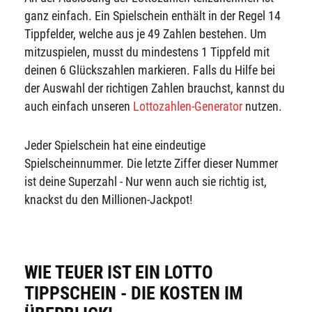
ganz einfach. Ein Spielschein enthält in der Regel 14
Tippfelder, welche aus je 49 Zahlen bestehen. Um
mitzuspielen, musst du mindestens 1 Tippfeld mit
deinen 6 Glückszahlen markieren. Falls du Hilfe bei
der Auswahl der richtigen Zahlen brauchst, kannst du
auch einfach unseren
Lottozahlen-Generator
nutzen.
Jeder Spielschein hat eine eindeutige
Spielscheinnummer. Die letzte Ziffer dieser Nummer
ist deine Superzahl - Nur wenn auch sie richtig ist,
knackst du den Millionen-Jackpot!
WIE TEUER IST EIN LOTTO
TIPPSCHEIN - DIE KOSTEN IM