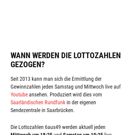
WANN WERDEN DIE LOTTOZAHLEN
GEZOGEN?
Seit 2013 kann man sich die Ermittlung der
Gewinnzahlen jeden Samstag und Mittwoch live auf
Youtube
ansehen. Produziert wird dies vom
Saarländischen Rundfunk
in der eigenen
Sendezentrale in Saarbrücken.
Die Lottozahlen 6aus49 werden aktuell jeden
Mittwoch um 18:25
und
Samstag um 19:25
live