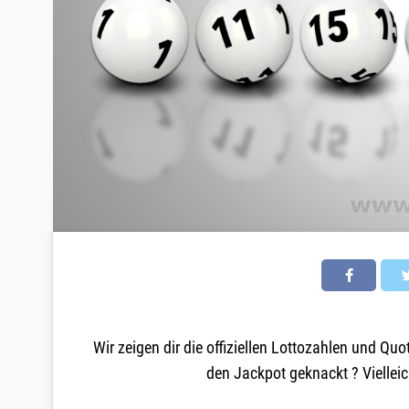
Wir zeigen dir die offiziellen Lottozahlen und Quo
den Jackpot geknackt ? Vielleic