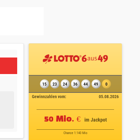
15
23
24
36
44
49
0
Gewinnzahlen vom:
05.08.2026
50 Mio. €
im Jackpot
Chance 1:140 Mio