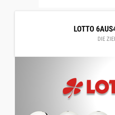
LOTTO 6AUS
DIE ZI