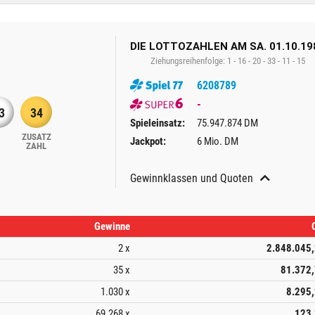
DIE LOTTOZAHLEN AM SA. 01.10.19
Ziehungsreihenfolge: 1 - 16 - 20 - 33 - 11 - 15
6208789
-
3
34
Spieleinsatz:
75.947.874 DM
ZUSATZ​
Jackpot:
6 Mio. DM
ZAHL
Gewinnklassen und Quoten
Gewinne
2 x
2.848.045
35 x
81.372
1.030 x
8.295
69.268 x
123